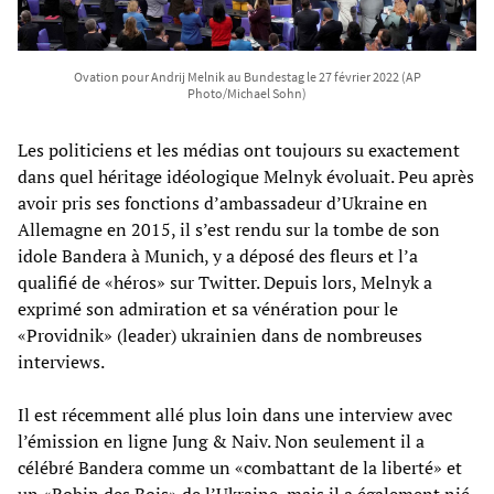
Ovation pour Andrij Melnik au Bundestag le 27 février 2022 (AP
Photo/Michael Sohn)
Les politiciens et les médias ont toujours su exactement
dans quel héritage idéologique Melnyk évoluait. Peu après
avoir pris ses fonctions d’ambassadeur d’Ukraine en
Allemagne en 2015, il s’est rendu sur la tombe de son
idole Bandera à Munich, y a déposé des fleurs et l’a
qualifié de «héros» sur Twitter. Depuis lors, Melnyk a
exprimé son admiration et sa vénération pour le
«Providnik» (leader) ukrainien dans de nombreuses
interviews.
Il est récemment allé plus loin dans une interview avec
l’émission en ligne Jung & Naiv. Non seulement il a
célébré Bandera comme un «combattant de la liberté» et
un «Robin des Bois» de l’Ukraine, mais il a également nié