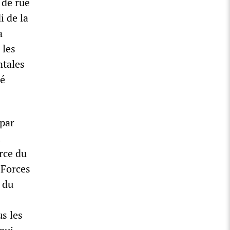
 de rue
 de la
a
 les
ntales
té
 par
rce du
s Forces
 du
us les