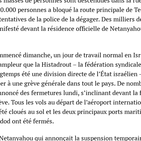
Des masses de personnes sont descendues dans la ru
0.000 personnes a bloqué la route principale de Te
tentatives de la police de la dégager. Des milliers d
ifesté devant la résidence officielle de Netanyaho
mmencé dimanche, un jour de travail normal en Isra
 ampleur que la Histadrout – la fédération syndical
ngtemps été une division directe de l’État israélien 
ler à une grève générale dans tout le pays. De nom
noncé des fermetures lundi, s’inclinant devant la 
e. Tous les vols au départ de l’aéroport internati
té cloués au sol et les deux principaux ports mari
hdod ont été fermés.
 Netanyahou qui annonçait la suspension temporai