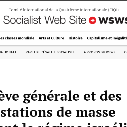
Comité international de la Quatrième Internationale
(
CIQI
)
des classes mondiale
Arts et Culture
Histoire
Capitalisme et inégalit
RNATIONALE
PARTI DE L’ÉGALITÉ SOCIALISTE
A PROPOS DU WSWS
C
ève générale et des
stations de masse