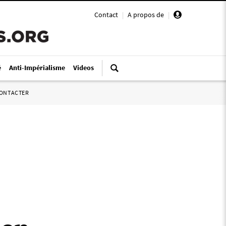
Contact
|
A propos de
|
é
Anti-Impérialisme
Videos
ONTACTER