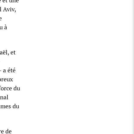
e et une
l Aviv,
e
u à
ël, et
e
– a été
breux
force du
onal
times du
re de