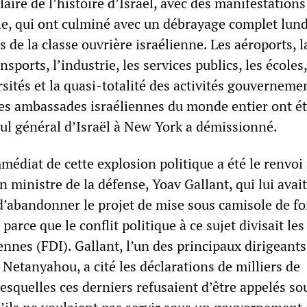
aire de l’histoire d’Israël, avec des manifestations
, qui ont culminé avec un débrayage complet lundi
s de la classe ouvrière israélienne. Les aéroports, l
nsports, l’industrie, les services publics, les écoles,
rsités et la quasi-totalité des activités gouverneme
Les ambassades israéliennes du monde entier ont é
sul général d’Israël à New York a démissionné.
édiat de cette explosion politique a été le renvoi
ministre de la défense, Yoav Gallant, qui lui avait
abandonner le projet de mise sous camisole de fo
parce que le conflit politique à ce sujet divisait le
ennes (FDI). Gallant, l’un des principaux dirigeants
e Netanyahou, a cité les déclarations de milliers de
lesquelles ces derniers refusaient d’être appelés so