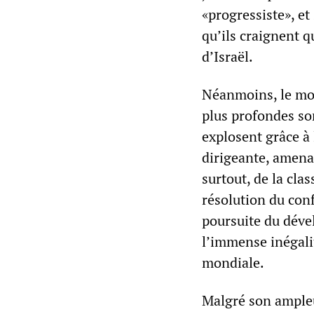
«progressiste», e
qu’ils craignent q
d’Israël.
Néanmoins, le mo
plus profondes so
explosent grâce à l
dirigeante, amenan
surtout, de la cla
résolution du con
poursuite du déve
l’immense inégalit
mondiale.
Malgré son ampleu