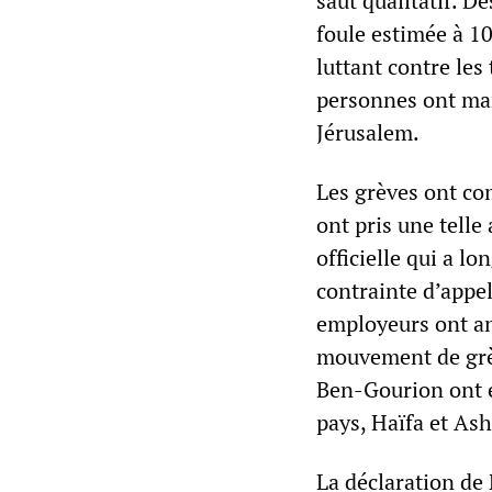
saut qualitatif. 
foule estimée à 10
luttant contre les 
personnes ont man
Jérusalem.
Les grèves ont co
ont pris une telle
officielle qui a lo
contrainte d’appe
employeurs ont an
mouvement de grèv
Ben-Gourion ont é
pays, Haïfa et As
La déclaration de