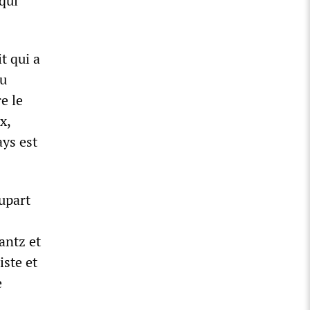
qui
t qui a
du
e le
x,
ys est
upart
antz et
iste et
e