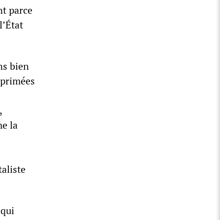
nt parce
l’État
ns bien
éprimées
,
me la
aliste
 qui