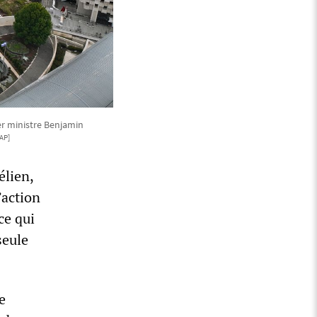
ier ministre Benjamin
AP]
élien,
’action
ce qui
seule
e