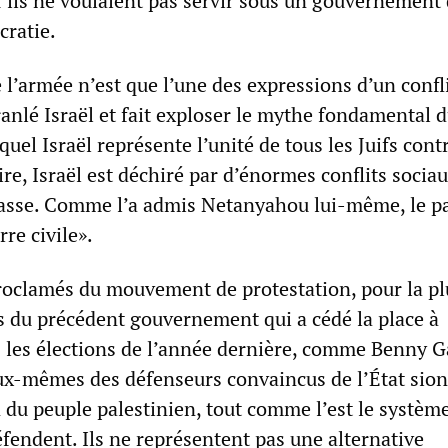
’ils ne voulaient pas servir sous un gouvernement 
cratie.
e l’armée n’est que l’une des expressions d’un confli
nlé Israël et fait exploser le mythe fondamental 
quel Israël représente l’unité de tous les Juifs contr
e, Israël est déchiré par d’énormes conflits sociau
classe. Comme l’a admis Netanyahou lui-même, le pa
rre civile».
roclamés du mouvement de protestation, pour la pl
s du précédent gouvernement qui a cédé la place à
les élections de l’année dernière, comme Benny G
eux-mêmes des défenseurs convaincus de l’État sion
 du peuple palestinien, tout comme l’est le systèm
défendent. Ils ne représentent pas une alternative