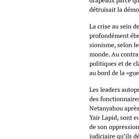
drapeaux parce qu
détruisait la démo
La crise au sein d
profondément ébra
sionisme, selon le
monde. Au contrair
politiques et de 
au bord de la «gue
Les leaders autop
des fonctionnaire
Netanyahou après 
Yair Lapid, sont 
de son oppression
judiciaire qu’ils 