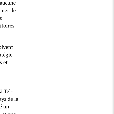
n aucune
e mer de
s
itoires
doivent
atégie
s et
à Tel-
ays de la
ué un