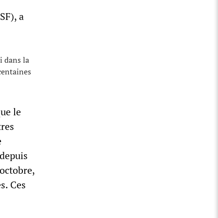
SF), a
i dans la
 centaines
ue le
tres
e
 depuis
 octobre,
es. Ces