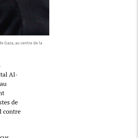
 de Gaza, au centre de la
s
tal Al-
eau
nt
stes de
l contre
ocus