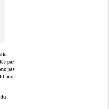
«Ils
dés par
vons pas
40 pour
 du