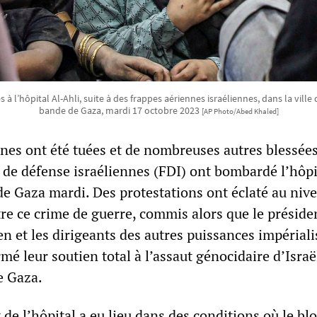
 à l’hôpital Al-Ahli, suite à des frappes aériennes israéliennes, dans la ville
bande de Gaza, mardi 17 octobre 2023
[AP Photo/Abed Khaled]
nes ont été tuées et de nombreuses autres blessée
 de défense israéliennes (FDI) ont bombardé l’hôpi
 de Gaza mardi. Des protestations ont éclaté au niv
re ce crime de guerre, commis alors que le préside
n et les dirigeants des autres puissances impériali
mé leur soutien total à l’assaut génocidaire d’Israë
e Gaza.
e l’hôpital a eu lieu dans des conditions où le bl