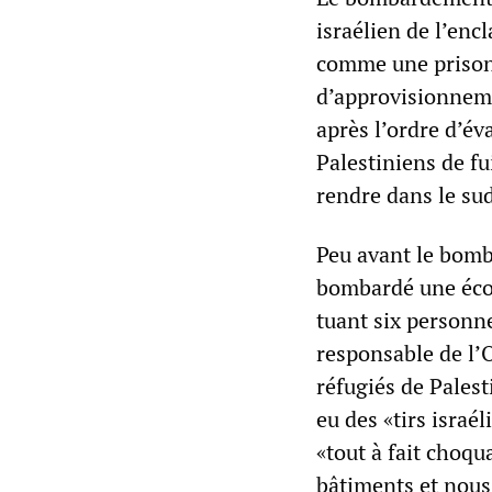
israélien de l’en
comme une prison à
d’approvisionneme
après l’ordre d’é
Palestiniens de fu
rendre dans le su
Peu avant le bomba
bombardé une écol
tuant six personne
responsable de l’O
réfugiés de Palest
eu des «tirs israél
«tout à fait choqu
bâtiments et nous