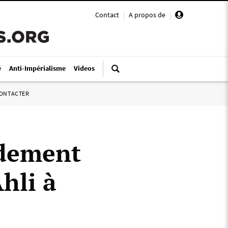
Contact
|
A propos de
|
é
Anti-Impérialisme
Videos
ONTACTER
rdement
Ahli à