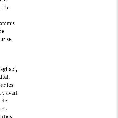
crite
 commis
de
our se
Maghazi,
ifai,
ur les
 y avait
e de
nos
arties