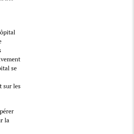
ôpital
e
s
tivement
ital se
 sur les
opérer
r la