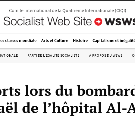
Comité international de la Quatrième Internationale
(
CIQI
)
des classes mondiale
Arts et Culture
Histoire
Capitalisme et inégalit
RNATIONALE
PARTI DE L’ÉGALITÉ SOCIALISTE
A PROPOS DU WSWS
C
rts lors du bomba
aël de l’hôpital Al-