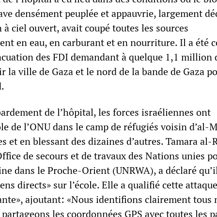
clave densément peuplée et appauvrie, largement dé
 ciel ouvert, avait coupé toutes les sources
nt en eau, en carburant et en nourriture. Il a été
vacuation des FDI demandant à quelque 1,1 million 
ir la ville de Gaza et le nord de la bande de Gaza p
d.
rdement de l’hôpital, les forces israéliennes ont
e de l’ONU dans le camp de réfugiés voisin d’al-
s et en blessant des dizaines d’autres. Tamara al-R
ffice de secours et de travaux des Nations unies po
ine dans le Proche-Orient (UNRWA), a déclaré qu’il
iens directs» sur l’école. Elle a qualifié cette attaqu
ante», ajoutant: «Nous identifions clairement tous 
 partageons les coordonnées GPS avec toutes les p