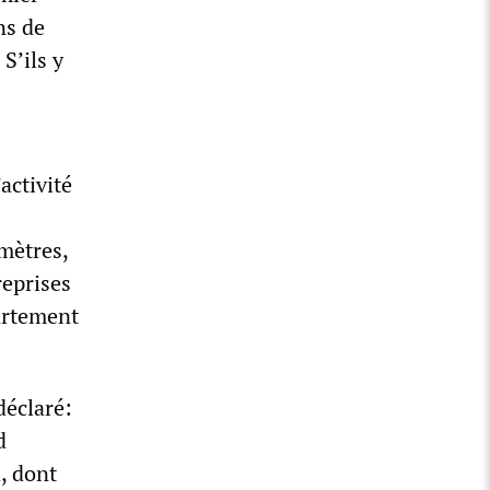
ns de
 S’ils y
activité
mètres,
reprises
artement
déclaré:
d
, dont