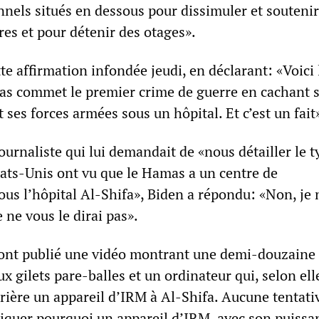
unnels situés en dessous pour dissimuler et soutenir
res et pour détenir des otages».
tte affirmation infondée jeudi, en déclarant: «Voici 
as commet le premier crime de guerre en cachant 
t ses forces armées sous un hôpital. Et c’est un fait
ournaliste qui lui demandait de «nous détailler le t
tats-Unis ont vu que le Hamas a un centre de
 l’hôpital Al-Shifa», Biden a répondu: «Non, je 
e ne vous le dirai pas».
 ont publié une vidéo montrant une demi-douzaine
ux gilets pare-balles et un ordinateur qui, selon ell
rière un appareil d’IRM à Al-Shifa. Aucune tentati
liquer pourquoi un appareil d’IRM, avec son puissa