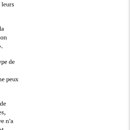
 leurs
la
son
».
ype de
ne peux
 de
es,
ve n’a
nt