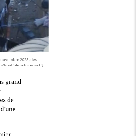
15 novembre 2023, des
to/Israel Defense Forces via AP]
us grand
r
nes de
 d’une
emier