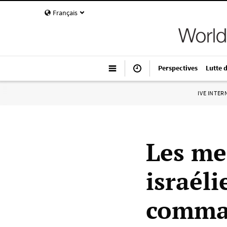
Français
Perspectives
Lutte 
IVE INTE
Les me
israéli
comman