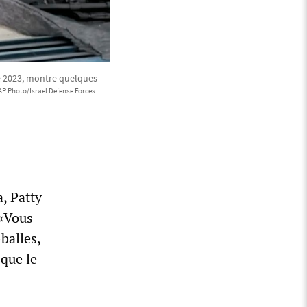
re 2023, montre quelques
AP Photo/Israel Defense Forces
, Patty
 «Vous
balles,
 que le