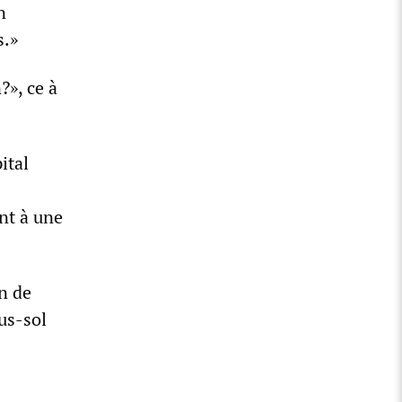
n
s.»
?», ce à
ital
nt à une
n de
us-sol