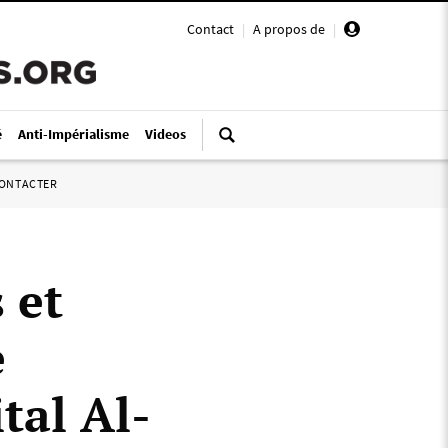
Contact
|
A propos de
|
é
Anti-Impérialisme
Videos
ONTACTER
 et
e
al Al-