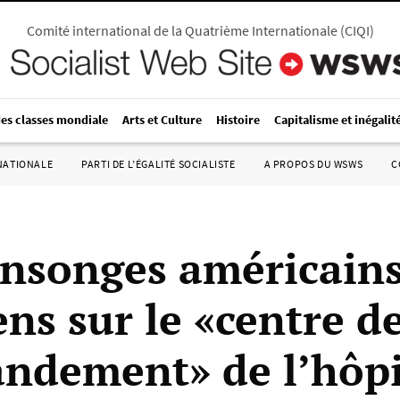
Comité international de la Quatrième Internationale
(
CIQI
)
des classes mondiale
Arts et Culture
Histoire
Capitalisme et inégalit
RNATIONALE
PARTI DE L’ÉGALITÉ SOCIALISTE
A PROPOS DU WSWS
C
nsonges américains
ens sur le «centre d
dement» de l’hôpit