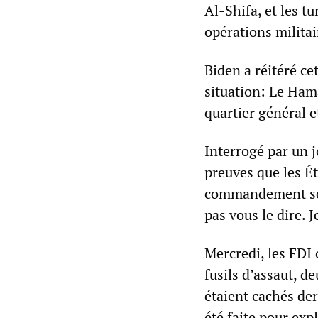
Al-Shifa, et les t
opérations militai
Biden a réitéré ce
situation: Le Ham
quartier général e
Interrogé par un j
preuves que les É
commandement sous
pas vous le dire. J
Mercredi, les FDI
fusils d’assaut, de
étaient cachés der
été faite pour exp