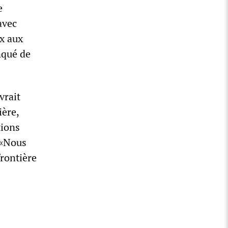
e
avec
ix aux
nqué de
vrait
ière,
tions
. «Nous
frontière