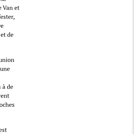
e Van et
ester,
De
et de
éunion
 une
 à de
rent
roches
est