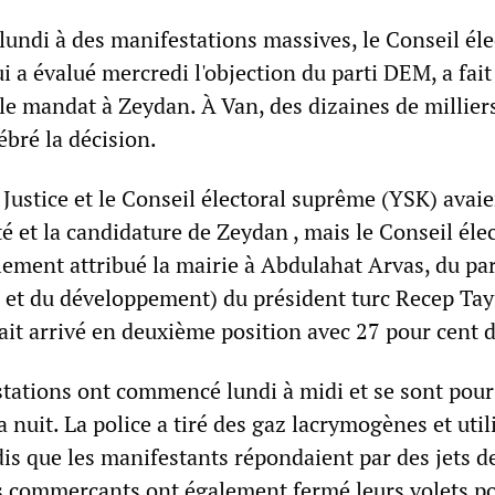
lundi à des manifestations massives, le Conseil éle
i a évalué mercredi l'objection du parti DEM, a fai
 le mandat à Zeydan. À Van, des dizaines de millier
bré la décision.
 Justice et le Conseil électoral suprême (YSK) avai
ité et la candidature de Zeydan , mais le Conseil éle
alement attribué la mairie à Abdulahat Arvas, du pa
ce et du développement) du président turc Recep Ta
ait arrivé en deuxième position avec 27 pour cent d
stations ont commencé lundi à midi et se sont pour
a nuit. La police a tiré des gaz lacrymogènes et util
is que les manifestants répondaient par des jets d
es commerçants ont également fermé leurs volets p