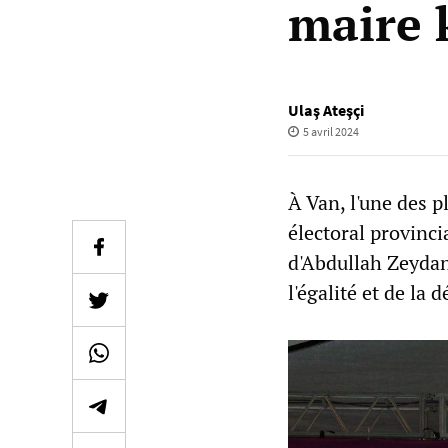
maire 
Ulaş Ateşçi
5 avril 2024
À Van, l'une des p
électoral provinci
d'Abdullah Zeydan,
l'égalité et de la