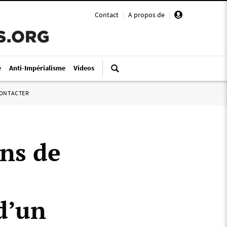
Contact
|
A propos de
|
é
Anti-Impérialisme
Videos
ONTACTER
ons de
 d’un