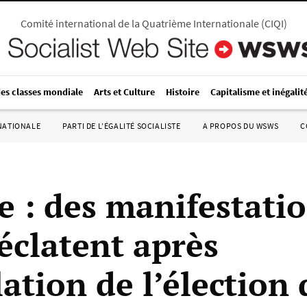
Comité international de la Quatrième Internationale
(
CIQI
)
des classes mondiale
Arts et Culture
Histoire
Capitalisme et inégalit
RNATIONALE
PARTI DE L’ÉGALITÉ SOCIALISTE
A PROPOS DU WSWS
C
e : des manifestati
éclatent après
ation de l’élection