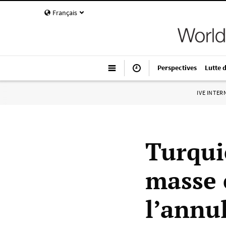
Français
Perspectives
Lutte 
IVE INTE
Turqui
masse 
l’annul