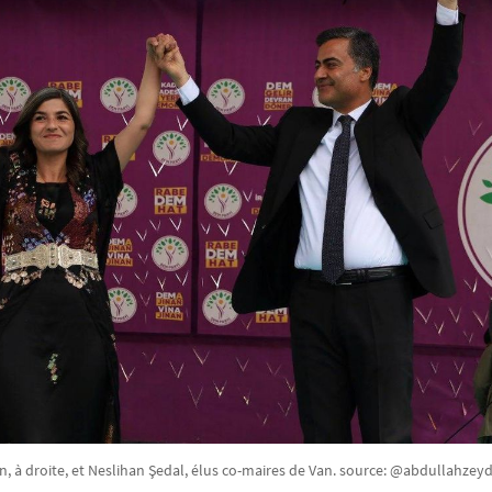
, à droite, et Neslihan Şedal, élus co-maires de Van. source: @abdullahzeyd