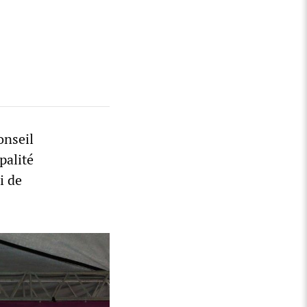
onseil
palité
i de