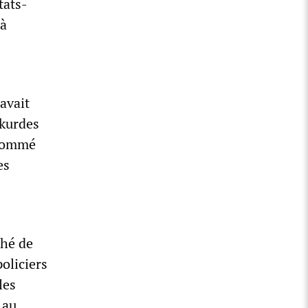
tats-
 à
avait
 kurdes
 nommé
es
ché de
oliciers
les
 au