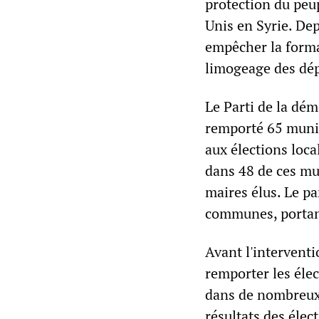
protection du peup
Unis en Syrie. Dep
empêcher la format
limogeage des dép
Le Parti de la dé
remporté 65 munici
aux élections loca
dans 48 de ces mu
maires élus. Le p
communes, portan
Avant l'intervent
remporter les élec
dans de nombreux
résultats des élec