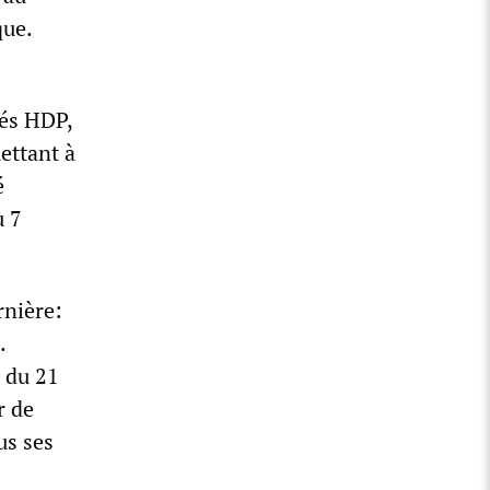
que.
tés HDP,
ettant à
é
u 7
rnière:
.
e du 21
r de
us ses