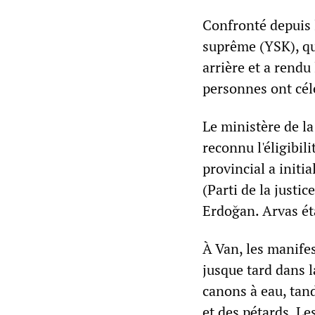
Confronté depuis 
suprême (YSK), qu
arrière et a rendu
personnes ont célé
Le ministère de la
reconnu l'éligibil
provincial a initi
(Parti de la justi
Erdoğan. Arvas ét
À Van, les manife
jusque tard dans l
canons à eau, tand
et des pétards. L