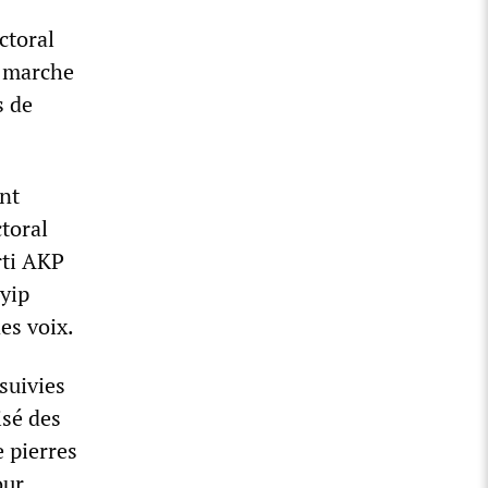
ctoral
t marche
s de
ent
ctoral
rti AKP
yyip
es voix.
suivies
isé des
e pierres
our