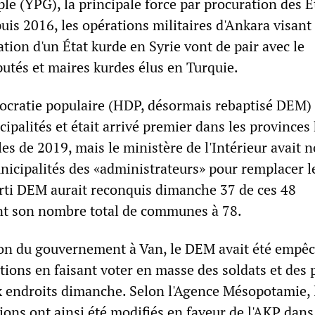
le (YPG), la principale force par procuration des É
uis 2016, les opérations militaires d'Ankara visant
ion d'un État kurde en Syrie vont de pair avec le
utés et maires kurdes élus en Turquie.
mocratie populaire (HDP, désormais rebaptisé DEM) 
palités et était arrivé premier dans les provinces
les de 2019, mais le ministère de l'Intérieur avait
nicipalités des «administrateurs» pour remplacer l
arti DEM aurait reconquis dimanche 37 de ces 48
t son nombre total de communes à 78.
ion du gouvernement à Van, le DEM avait été empê
tions en faisant voter en masse des soldats et des p
 endroits dimanche. Selon l'Agence Mésopotamie, 
tions ont ainsi été modifiés en faveur de l'AKP dans