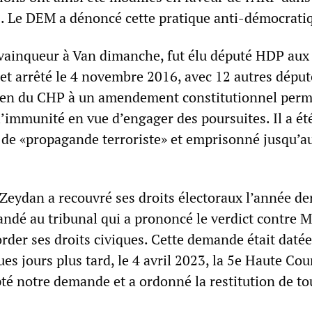
s. Le DEM a dénoncé cette pratique anti-démocrati
vainqueur à Van dimanche, fut élu député HDP aux
 et arrêté le 4 novembre 2016, avec 12 autres dépu
ien du CHP à un amendement constitutionnel perm
’immunité en vue d’engager des poursuites. Il a ét
de «propagande terroriste» et emprisonné jusqu’a
Zeydan a recouvré ses droits électoraux l’année de
dé au tribunal qui a prononcé le verdict contre M
rder ses droits civiques. Cette demande était daté
s jours plus tard, le 4 avril 2023, la 5e Haute Cou
té notre demande et a ordonné la restitution de to