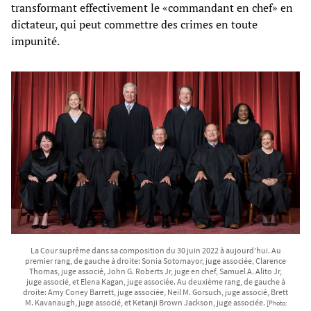
transformant effectivement le «commandant en chef» en
dictateur, qui peut commettre des crimes en toute
impunité.
La Cour suprême dans sa composition du 30 juin 2022 à aujourd'hui. Au
premier rang, de gauche à droite: Sonia Sotomayor, juge associée, Clarence
Thomas, juge associé, John G. Roberts Jr, juge en chef, Samuel A. Alito Jr,
juge associé, et Elena Kagan, juge associée. Au deuxième rang, de gauche à
droite: Amy Coney Barrett, juge associée, Neil M. Gorsuch, juge associé, Brett
M. Kavanaugh, juge associé, et Ketanji Brown Jackson, juge associée.
[Photo: