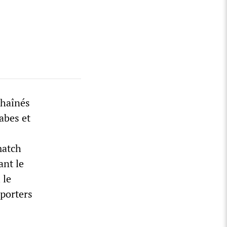
chaînés
abes et
match
ant le
 le
pporters