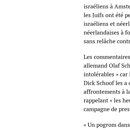
israéliens à Amst
les Juifs ont été 
israéliens et néer
néerlandaises à f
sans relâche contr
Les commentaires o
allemand Olaf Sch
intolérables » car
Dick Schoof les a 
affrontements à l
rappelant « les he
campagne de press
« Un pogrom dans 