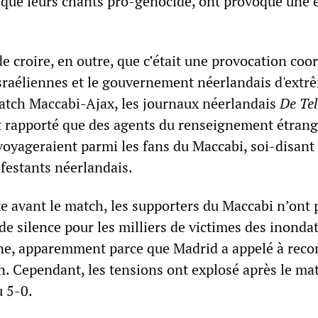
que leurs chants pro-génocide, ont provoqué une 
 de croire, en outre, que c’était une provocation co
 israéliennes et le gouvernement néerlandais d'extr
match Maccabi-Ajax, les journaux néerlandais
De Te
 rapporté que des agents du renseignement étrang
voyageraient parmi les fans du Maccabi, soi-disant 
festants néerlandais.
te avant le match, les supporters du Maccabi n’ont 
e silence pour les milliers de victimes des inonda
e, apparemment parce que Madrid a appelé à reco
n. Cependant, les tensions ont explosé après le ma
u 5-0.