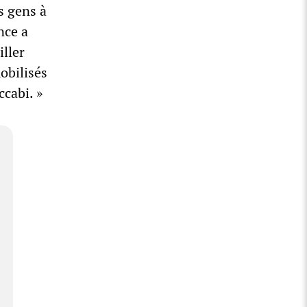
s gens à
nce a
iller
obilisés
ccabi. »