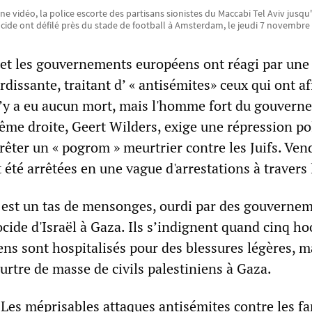
une vidéo, la police escorte des partisans sionistes du Maccabi Tel Aviv jusq
cide ont défilé près du stade de football à Amsterdam, le jeudi 7 novembre
et les gouvernements européens ont réagi par une
issante, traitant d’ « antisémites» ceux qui ont a
 n’y a eu aucun mort, mais l'homme fort du gouver
ême droite, Geert Wilders, exige une répression pol
rêter un « pogrom » meurtrier contre les Juifs. Ven
été arrêtées en une vague d'arrestations à travers l
est un tas de mensonges, ourdi par des gouverne
cide d'Israël à Gaza. Ils s’indignent quand cinq ho
iens sont hospitalisés pour des blessures légères, ma
rtre de masse de civils palestiniens à Gaza.
 Les méprisables attaques antisémites contre les f