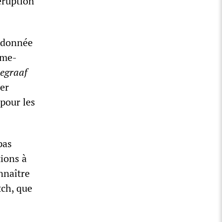
éruption
ordonnée
ême-
legraaf
er
pour les
pas
tions à
nnaître
tch, que