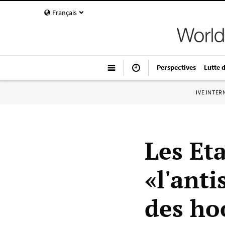
Français
Perspectives
Lutte 
IVE INTE
Les Et
«l'ant
des hoo