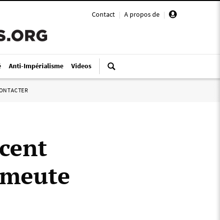
Contact
|
A propos de
|
é
Anti-Impérialisme
Videos
ONTACTER
cent
'émeute