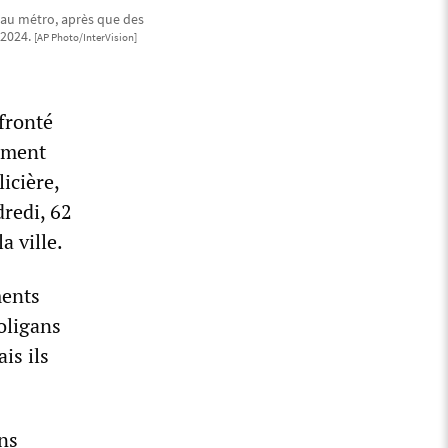
u'au métro, après que des
 2024.
[AP Photo/InterVision]
ffronté
nement
icière,
dredi, 62
a ville.
ments
oligans
is ils
ans