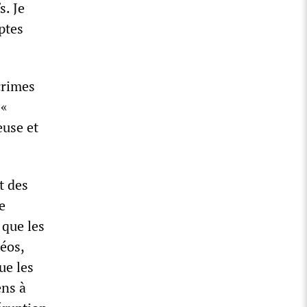
. Je
ptes
crimes
 «
euse et
t des
e
 que les
déos,
ue les
ens à