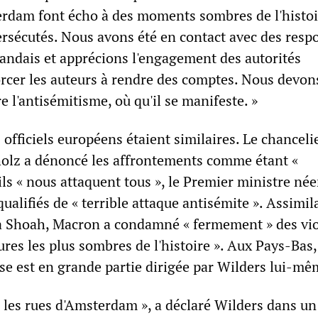
erdam font écho à des moments sombres de l'histoi
persécutés. Nous avons été en contact avec des resp
landais et apprécions l'engagement des autorités
orcer les auteurs à rendre des comptes. Nous devons
e l'antisémitisme, où qu'il se manifeste. »
fficiels européens étaient similaires. Le chanceli
olz a dénoncé les affrontements comme étant «
 ils « nous attaquent tous », le Premier ministre né
qualifiés de « terrible attaque antisémite ». Assimil
a Shoah, Macron a condamné « fermement » des vi
ures les plus sombres de l'histoire ». Aux Pays-Bas,
e est en grande partie dirigée par Wilders lui-mê
les rues d'Amsterdam », a déclaré Wilders dans un 