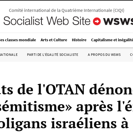
Comité international de la Quatrième Internationale
(
CIQI
)
des classes mondiale
Arts et Culture
Histoire
Capitalisme et inégalit
RNATIONALE
PARTI DE L’ÉGALITÉ SOCIALISTE
A PROPOS DU WSWS
C
ats de l'OTAN dénon
isémitisme» après l
ligans israéliens à