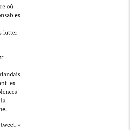
re où
onsables
 lutter
er
erlandais
ant les
olences
 la
me.
tweet. «