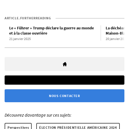
ARTICLE.FURTHERREADING
Le « Führer » Trump déclare la guerre au monde
La déchéance 
et à la classe ouvrière
Maison-Blan
21 janvier 2025
20 janvier 2025
NOUS CONTACTER
Découvrez davantage sur ces sujets:
Perspectives
ÉLECTION PRÉSIDENTIELLE AMÉRICAINE 2024