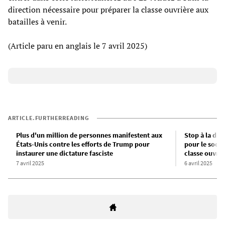
direction nécessaire pour préparer la classe ouvrière aux
batailles à venir.
(Article paru en anglais le 7 avril 2025)
ARTICLE.FURTHERREADING
Plus d'un million de personnes manifestent aux
Stop à la di
États-Unis contre les efforts de Trump pour
pour le socia
instaurer une dictature fasciste
classe ouvriè
7 avril 2025
6 avril 2025