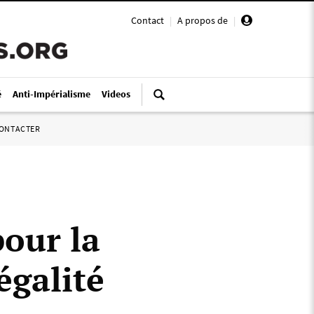
Contact
|
A propos de
|
é
Anti-Impérialisme
Videos
ONTACTER
pour la
égalité