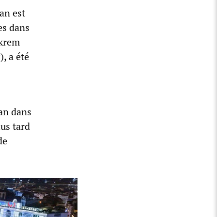
an est
es dans
Ekrem
, a été
ğan dans
lus tard
de