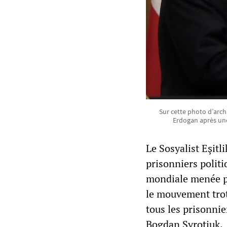
Sur cette photo d’arc
Erdogan après une
Le Sosyalist Eşitl
prisonniers polit
mondiale menée pa
le mouvement trot
tous les prisonnie
Bogdan Syrotiuk.