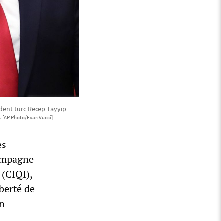
dent turc Recep Tayyip
.
[AP Photo/Evan Vucci]
es
campagne
 (CIQI),
berté de
en