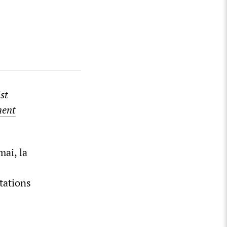
st
ment
ai, la
utations