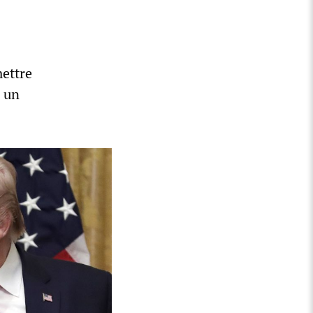
mettre
r un