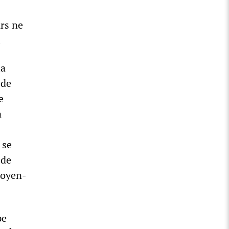
urs ne
.
la
 de
e
a
 se
 de
Moyen-
pe