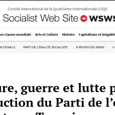
Comité international de la Quatrième Internationale
(
CIQI
)
des classes mondiale
Arts et Culture
Histoire
Capitalisme et inégalit
RNATIONALE
PARTI DE L’ÉGALITÉ SOCIALISTE
A PROPOS DU WSWS
C
5
re, guerre et lutte 
ction du Parti de l’