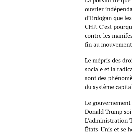
La possibilité qu
ouvrier indépenda
d’Erdoğan que les 
CHP. C’est pourqu
contre les manifes
fin au mouvement 
Le mépris des dro
sociale et la radic
sont des phénomèn
du système capital
Le gouvernement t
Donald Trump soit
L’administration T
États-Unis et se h