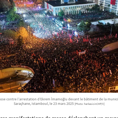
sse contre l’arrestation d’Ekrem İmamoğlu devant le bâtiment de la munici
Saraçhane, Istamboul, le 23 mars 2025
[Photo: herkesicinCHP/X]