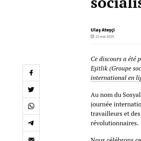
social
Ulaş Ateşçi
12 mai 2025
Ce discours a été 
Eşitlik (Groupe soc
international en l
Au nom du Sosyali
journée internation
travailleurs et de
révolutionnaires.
Nous célébrons ce 