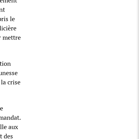
vement
nt
ris le
icière
r mettre
tion
eunesse
la crise
ue
 mandat.
lle aux
t des