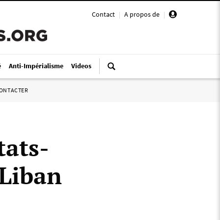
Contact
|
A propos de
|
é
Anti-Impérialisme
Videos
ONTACTER
tats-
 Liban