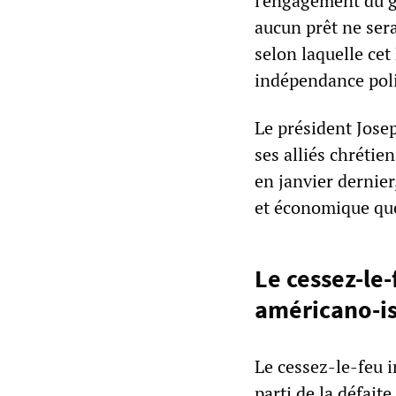
l'engagement du g
aucun prêt ne sera
selon laquelle cet
indépendance poli
Le président Jose
ses alliés chréti
en janvier dernier
et économique que
Le cessez-le
américano-is
Le cessez-le-feu 
parti de la défait