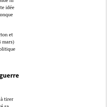
aide ni
te idée
lconque
ton et
4 mars)
olitique
 guerre
à tirer
cé sa