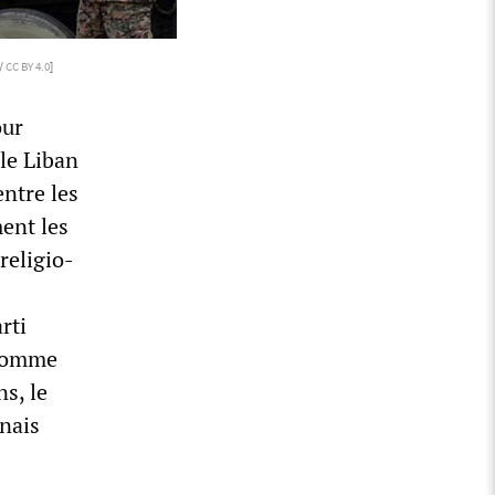
/
CC BY 4.0
]
our
 le Liban
ntre les
ment les
religio-
rti
 comme
ns, le
anais