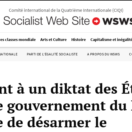
Comité international de la Quatrième Internationale
(
CIQI
)
des classes mondiale
Arts et Culture
Histoire
Capitalisme et inégalit
RNATIONALE
PARTI DE L’ÉGALITÉ SOCIALISTE
A PROPOS DU WSWS
C
nt à un diktat des É
le gouvernement du
e de désarmer le