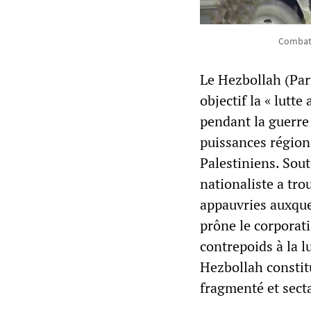
Combatt
Le Hezbollah (Part
objectif la « lutte
pendant la guerre
puissances régiona
Palestiniens. Sout
nationaliste a tro
appauvries auxquel
prône le corporat
contrepoids à la lu
Hezbollah constitu
fragmenté et secta