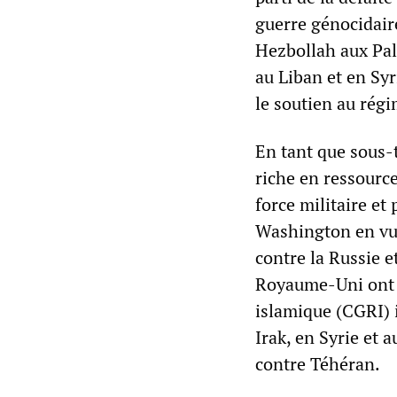
guerre génocidaire
Hezbollah aux Pale
au Liban et en Syri
le soutien au rég
En tant que sous-t
riche en ressource
force militaire et
Washington en vue 
contre la Russie e
Royaume-Uni ont p
islamique (CGRI) i
Irak, en Syrie et 
contre Téhéran.