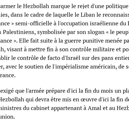
sarmer le Hezbollah marque le rejet d'une politiqu
es, dans le cadre de laquelle le Liban le reconnais
nce » semi-officielle à l'occupation israélienne du 
s Palestiniens, symbolisée par son slogan « le peup
tance ». Elle fait suite à la guerre punitive menée pa
h, visant à mettre fin à son contrôle militaire et po
ablir le contrôle de facto d'Israël sur des pans entie
er, avec le soutien de l'impérialisme américain, de s
France.
a exigé que l'armée prépare d'ici la fin du mois un p
zbollah qui devra être mis en œuvre d'ici la fin d
 ministres du cabinet appartenant à Amal et au Hez
union.