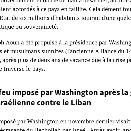
ouvernement et du Hezbollah à désarmer, aucune 
ient accordés à ce pays en faillite. Cela dément tou
 État de six millions d'habitants jouirait d'une que
tique ou souveraineté.
ph Aoun a été propulsé à la présidence par Washing
ens et musulmans sunnites (l'ancienne Alliance du 1
, après plus de deux ans de vacance due à la crise p
 traverse le pays.
-feu imposé par Washington après la
raélienne contre le Liban
imposé par Washington en novembre dernier visait 
e écrasante du Hezbollah par Israël. Après avoir lan