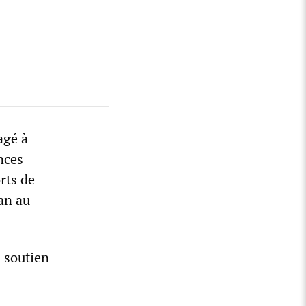
agé à
nces
orts de
ran au
u soutien