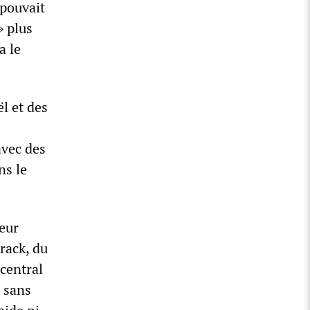
 pouvait
» plus
a le
ël et des
avec des
ns le
deur
rack, du
central
e sans