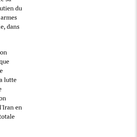
outien du
s armes
ie, dans
ion
 que
de
a lutte
e
ion
l'Iran en
totale