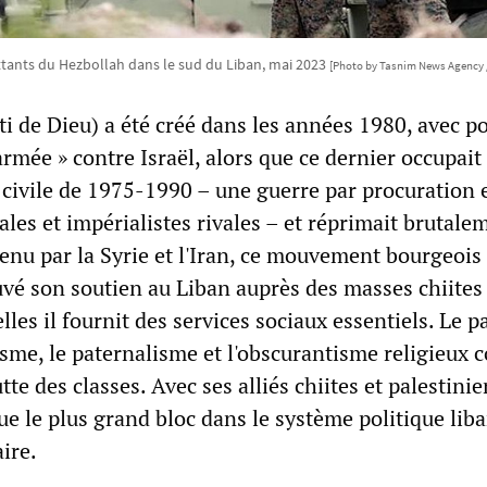
ants du Hezbollah dans le sud du Liban, mai 2023
[Photo by Tasnim News Agency 
i de Dieu) a été créé dans les années 1980, avec p
 armée » contre Israël, alors que ce dernier occupait
 civile de 1975-1990 – une guerre par procuration e
les et impérialistes rivales – et réprimait brutale
enu par la Syrie et l'Iran, ce mouvement bourgeois 
uvé son soutien au Liban auprès des masses chiites
les il fournit des services sociaux essentiels. Le pa
isme, le paternalisme et l'obscurantisme religieux
tte des classes. Avec ses alliés chiites et palestinie
e le plus grand bloc dans le système politique lib
ire.