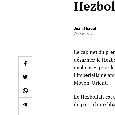
Hezbol
Jean Shaoul
12 août 2025
Le cabinet du pre
désarmer le Hezbo
explosives pour le 
l'impérialisme amé
Moyen-Orient.
Le Hezbollah est u
du parti chiite li