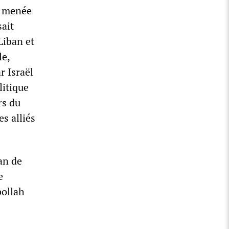
e menée
sait
Liban et
le,
r Israël
litique
rs du
es alliés
lan de
e
bollah