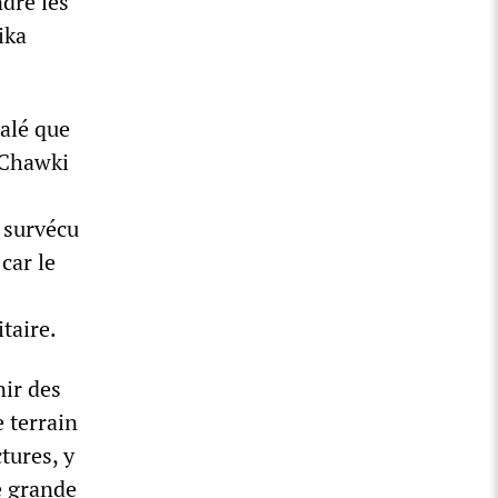
ndre les
ika
alé que
r Chawki
 survécu
car le
taire.
nir des
 terrain
tures, y
e grande