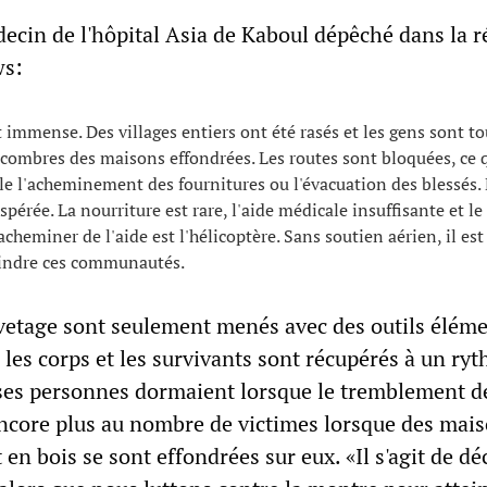
cin de l'hôpital Asia de Kaboul dépêché dans la r
ws:
t immense. Des villages entiers ont été rasés et les gens sont t
écombres des maisons effondrées. Les routes sont bloquées, ce 
e l'acheminement des fournitures ou l'évacuation des blessés.
spérée. La nourriture est rare, l'aide médicale insuffisante et le
cheminer de l'aide est l'hélicoptère. Sans soutien aérien, il es
eindre ces communautés.
uvetage sont seulement menés avec des outils éléme
e les corps et les survivants sont récupérés à un ry
es personnes dormaient lorsque le tremblement de
encore plus au nombre de victimes lorsque des mai
 en bois se sont effondrées sur eux. «Il s'agit de dé