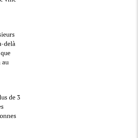
sieurs
u‑delà
 que
 au
lus de 3
es
sonnes