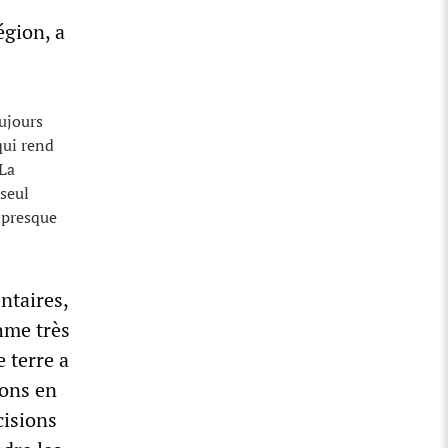
égion, a
oujours
qui rend
 La
 seul
t presque
ntaires,
thme très
 terre a
sons en
cisions