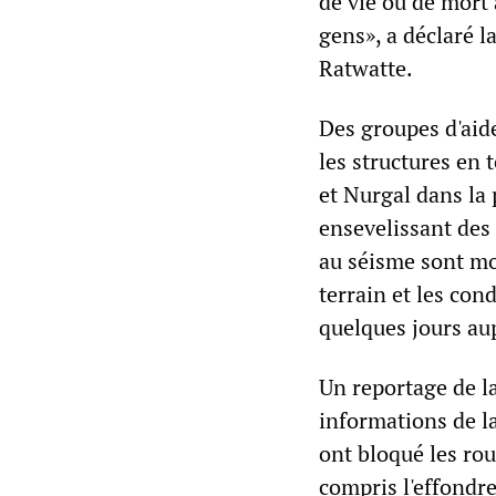
de vie ou de mort 
gens», a déclaré 
Ratwatte.
Des groupes d'aid
les structures en 
et Nurgal dans la
ensevelissant des
au séisme sont mor
terrain et les co
quelques jours au
Un reportage de la
informations de l
ont bloqué les rou
compris l'effondr