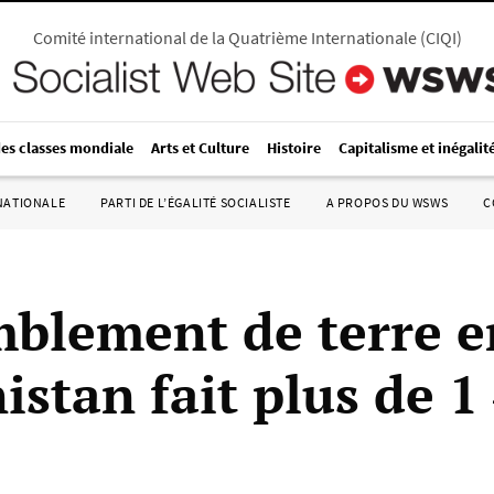
Comité international de la Quatrième Internationale
(
CIQI
)
des classes mondiale
Arts et Culture
Histoire
Capitalisme et inégalit
RNATIONALE
PARTI DE L’ÉGALITÉ SOCIALISTE
A PROPOS DU WSWS
C
mblement de terre e
istan fait plus de 1