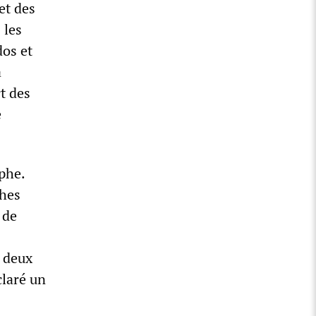
et des
 les
dos et
a
rt des
e
phe.
ches
 de
s deux
éclaré un