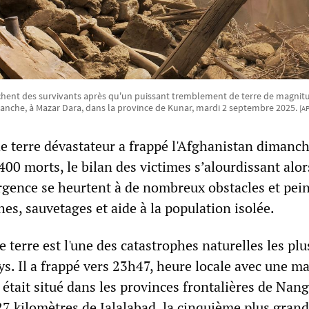
hent des survivants après qu'un puissant tremblement de terre de magnitude
manche, à Mazar Dara, dans la province de Kunar, mardi 2 septembre 2025.
[A
 terre dévastateur a frappé l'Afghanistan dimanch
400 morts, le bilan des victimes s’alourdissant alo
urgence se heurtent à de nombreux obstacles et pei
es, sauvetages et aide à la population isolée.
terre est l'une des catastrophes naturelles les plu
ys. Il a frappé vers 23h47, heure locale avec une m
e était situé dans les provinces frontalières de Nan
7 kilomètres de Jalalabad, la cinquième plus grand