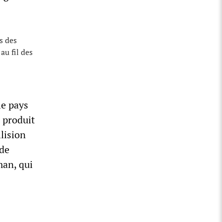
rs des
au fil des
le pays
e produit
lision
 de
man, qui