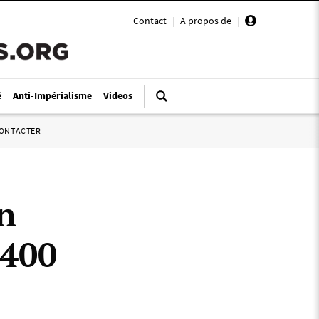
Contact
|
A propos de
|
é
Anti-Impérialisme
Videos
ONTACTER
n
 400