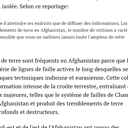
n isolée. Selon ce reportage:
cile d'atteindre ces endroits que de diffuser des informations. Lo
ements de terre en Afghanistan, le nombre de victimes a varié 
t possible que nous ne sachions jamais toute l'ampleur de cette
de terre sont fréquents en Afghanistan parce que 
érie de lignes de faille actives le long desquelles s
laques tectoniques indienne et eurasienne. Cette col
rmation intense de la croûte terrestre, entraînant
 majeures, telles que le système de failles de Cha
l'Afghanistan et produit des tremblements de terre
rofonds et destructeurs.
d-est et de l'est de l'Afghanistan ont connu des