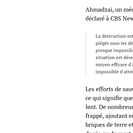
Ahmadzai, un méde
déclaré à CBS Ne
La destruction es
piégés sous les d
presque impossibl
situation est dése
moyen efficace d'a
impossible d'att
Les efforts de sa
ce qui signifie qu
lent. De nombreus
frappé, ajoutant 
briques de terre et