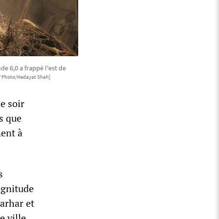
 6,0 a frappé l'est de
P Photo/Hedayat Shah]
e soir
rs que
nent à
s
agnitude
garhar et
e ville