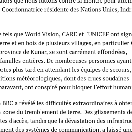
alors que nous luttons contre la montre pour attei
la Coordonnatrice résidente des Nations Unies, Indr
e tels que World Vision, CARE et l'UNICEF ont sign
terre et en bois de plusieurs villages, en particulie
 province de Kunar, se sont carrément effondrées,
 familles entières. De nombreuses personnes ayant
tes plus tard en attendant les équipes de secours, 
nditions météorologiques, dont des crues soudaines
paravant, ont conspiré pour bloquer l’effort humani
 BBC a révélé les difficultés extraordinaires à obte
a zone du tremblement de terre. Des glissements de
tes d'accès, tandis que la dévastation des infrastruc
ement des systèmes de communication, a laissé un