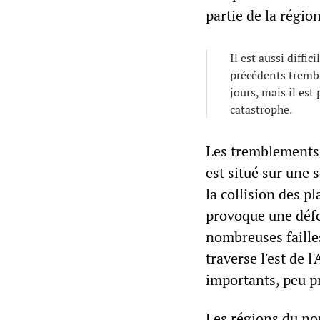
partie de la régio
Il est aussi diffi
précédents trembl
jours, mais il es
catastrophe.
Les tremblements 
est situé sur une s
la collision des p
provoque une défo
nombreuses failles
traverse l'est de 
importants, peu p
Les régions du nor