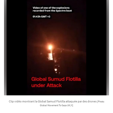
Clip vidéo montrant la Global Samud Flotilla attaquée par des drones
[Photo:
Global Movement To Gaza UK/X]