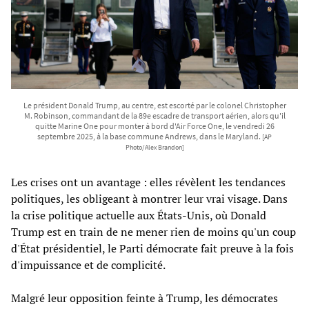
Le président Donald Trump, au centre, est escorté par le colonel Christopher
M. Robinson, commandant de la 89e escadre de transport aérien, alors qu'il
quitte Marine One pour monter à bord d'Air Force One, le vendredi 26
septembre 2025, à la base commune Andrews, dans le Maryland.
[AP
Photo/Alex Brandon]
Les crises ont un avantage : elles révèlent les tendances
politiques, les obligeant à montrer leur vrai visage. Dans
la crise politique actuelle aux États-Unis, où Donald
Trump est en train de ne mener rien de moins qu'un coup
d'État présidentiel, le Parti démocrate fait preuve à la fois
d'impuissance et de complicité.
Malgré leur opposition feinte à Trump, les démocrates