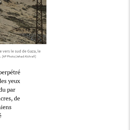
e vers le sud de Gaza, le
a.
[AP Photo/Jehad Alshrafi]
perpétré
les yeux
du par
cres, de
niens
é