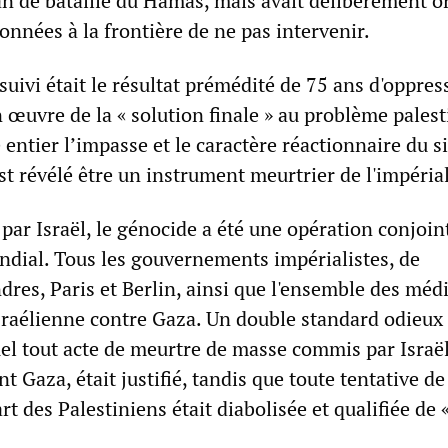
plan de bataille du Hamas, mais avait délibérément 
ionnées à la frontière de ne pas intervenir.
suivi était le résultat prémédité de 75 ans d'oppres
n œuvre de la « solution finale » au problème palesti
entier l’impasse et le caractère réactionnaire du s
'est révélé être un instrument meurtrier de l'impéria
par Israël, le génocide a été une opération conjoin
ndial. Tous les gouvernements impérialistes, de
res, Paris et Berlin, ainsi que l'ensemble des médi
 israélienne contre Gaza. Un double standard odieux 
el tout acte de meurtre de masse commis par Israël
t Gaza, était justifié, tandis que toute tentative de
rt des Palestiniens était diabolisée et qualifiée de 