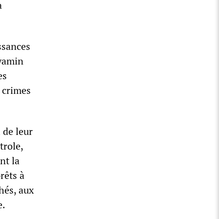
à
issances
nyamin
es
 crimes
 de leur
trole,
nt la
rêts à
hés, aux
e.