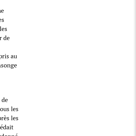
me
es
les
r de
pris au
nsonge
s
t de
tous les
rès les
sédait