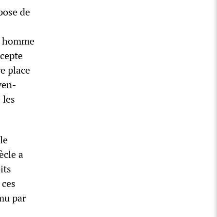
opose de
on homme
ccepte
e place
yen-
 les
le
ècle a
its
 ces
mu par