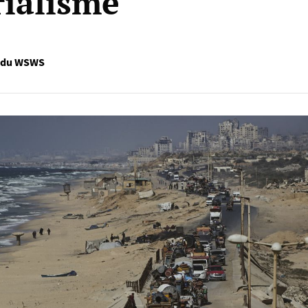
rialisme
n du WSWS