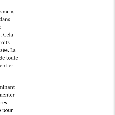
isme »,
 dans
t
. Cela
roits
sée. La
 de toute
entier
eminant
imenter
tres
é pour