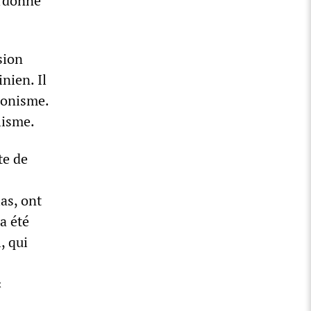
ordonné
sion
nien. Il
ionisme.
lisme.
te de
as, ont
a été
, qui
«