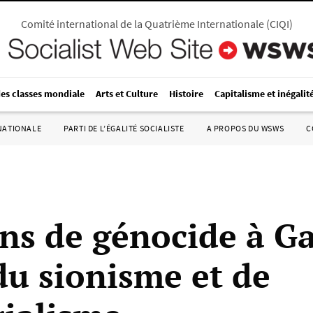
Comité international de la Quatrième Internationale
(
CIQI
)
des classes mondiale
Arts et Culture
Histoire
Capitalisme et inégalit
RNATIONALE
PARTI DE L’ÉGALITÉ SOCIALISTE
A PROPOS DU WSWS
C
ns de génocide à Ga
du sionisme et de