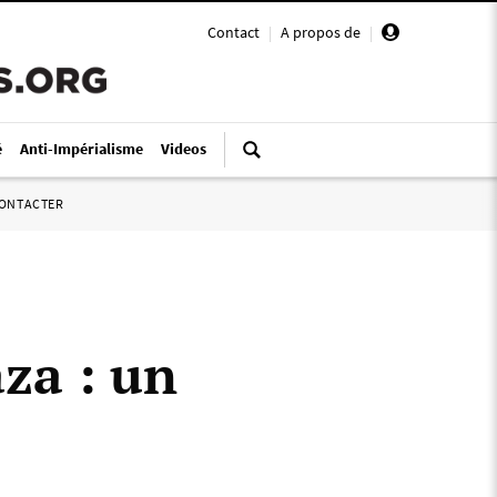
Contact
|
A propos de
|
é
Anti-Impérialisme
Videos
ONTACTER
za : un