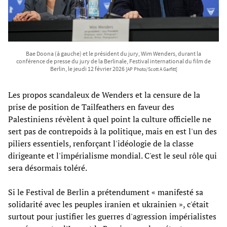
Bae Doona (à gauche) et le président du jury, Wim Wenders, durant la
conférence de presse du jury de la Berlinale, Festival international du film de
Berlin, le jeudi 12 février 2026
[AP Photo/Scott A Garfitt]
Les propos scandaleux de Wenders et la censure de la
prise de position de Tailfeathers en faveur des
Palestiniens révèlent à quel point la culture officielle ne
sert pas de contrepoids à la politique, mais en est l'un des
piliers essentiels, renforçant l'idéologie de la classe
dirigeante et l'impérialisme mondial. C'est le seul rôle qui
sera désormais toléré.
Si le Festival de Berlin a prétendument « manifesté sa
solidarité avec les peuples iranien et ukrainien », c'était
surtout pour justifier les guerres d'agression impérialistes