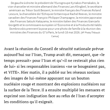
De gauche à droite: le président de l'Eurogroupe Kyriakos Pierrakakis, le
vice-chancelier et ministre allemand des Finances Lars Klingbeil, le secrétaire
américain au Trésor Scott Bessent, le ministre français des Finances Roland
Lescure, la chancelière de l'Échiquier britannique Rachel Reeves, le ministre
canadien des Finances François-Philippe Champagne, la ministre japonaise
des Finances Satsuki Katayama, le ministre italien des Finances Giancarlo
Giorgetti et le commissaire européen à l'Économie et à la Productivité Valdis
Dombrovskis prennent la pose pour une photo de famille à la réunion des
ministres des Finances du G7 à Paris, le lundi 18 mai 2026.
[AP Photo/Thibault
Camus]
Avant la réunion du Conseil de sécurité nationale prévue
aujourd’hui sur l’Iran, Trump avait dit, menaçant, que «le
temps pressait» pour l’Iran et qu’«il ne resterait plus rien
de lui» si les responsables iraniens «ne se bougeaient pas,
et VITE». Hier matin, il a publié sur les réseaux sociaux
des images de lui-même appuyant sur un bouton
nucléaire rouge et montrant des explosions nucléaires sur
la surface de la Terre. Il a ensuite multiplié les menaces et
exprimé son indignation face au refus de l'Iran d'accepter
les conditions qu'il exigeait.