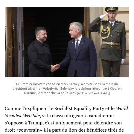
Le Premier ministre canadien Mark Carney, à droite, serre la main du
président ukrainien Volodymyr Zelensky lors de leur rencontre à Kiev, en
Ukraine, le dimanche 24 août 2025.
[AP Photo/Efrem Lukatsky]
Comme l’expliquent le Socialist Equality Party et le
World
Socialist Web Site
, si la classe dirigeante canadienne
s’oppose à Trump, c’est uniquement pour défendre son
droit «souverain» à la part du lion des bénéfices tirés de