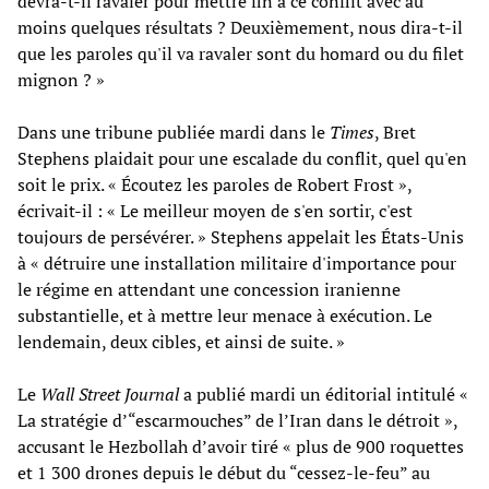
devra-t-il ravaler pour mettre fin à ce conflit avec au
moins quelques résultats ? Deuxièmement, nous dira-t-il
que les paroles qu'il va ravaler sont du homard ou du filet
mignon ? »
Dans une tribune publiée mardi dans le
Times
, Bret
Stephens plaidait pour une escalade du conflit, quel qu'en
soit le prix. « Écoutez les paroles de Robert Frost »,
écrivait-il : « Le meilleur moyen de s'en sortir, c'est
toujours de persévérer. » Stephens appelait les États-Unis
à « détruire une installation militaire d'importance pour
le régime en attendant une concession iranienne
substantielle, et à mettre leur menace à exécution. Le
lendemain, deux cibles, et ainsi de suite. »
Le
Wall Street Journal
a publié mardi un éditorial intitulé «
La stratégie d’“escarmouches” de l’Iran dans le détroit »,
accusant le Hezbollah d’avoir tiré « plus de 900 roquettes
et 1 300 drones depuis le début du “cessez-le-feu” au