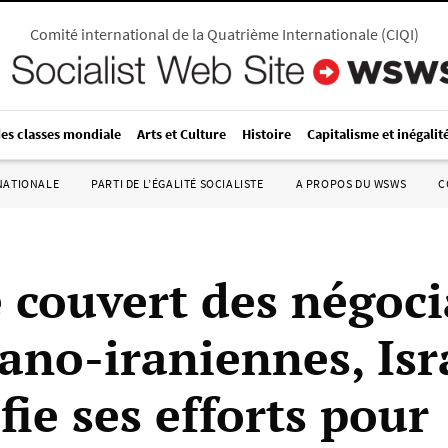
Comité international de la Quatrième Internationale
(
CIQI
)
des classes mondiale
Arts et Culture
Histoire
Capitalisme et inégalit
RNATIONALE
PARTI DE L’ÉGALITÉ SOCIALISTE
A PROPOS DU WSWS
C
e couvert des négoci
ano-iraniennes, Isr
fie ses efforts pour