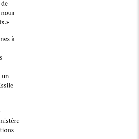
 de
 nous
ts.»
ones à
e
s
t un
ssile
e
inistère
ations