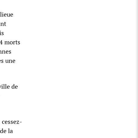
lieue
ant
is
14 morts
onnes
es une
ille de
e
« cessez-
de la