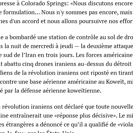
a presse à Colorado Springs: «Nous discutons encore
de formulation… Nous n'y sommes pas encore, mais
es d'un accord et nous allons poursuivre nos effor
e a bombardé une station de contrôle au sol de dr
 la nuit de mercredi à jeudi — la deuxième attaqu
 sud de l’Iran en trois jours. Les forces américaine
t abattu cinq drones iraniens au-dessus du détroit
ens de la révolution iraniens ont riposté en tiran
e contre une base aérienne américaine au Koweït, mi
té par la défense aérienne koweïtienne.
 révolution iraniens ont déclaré que toute nouvell
ine entraînerait une «réponse plus décisive». Le m
es étrangères a dénoncé ce qu’il a qualifié de «viol