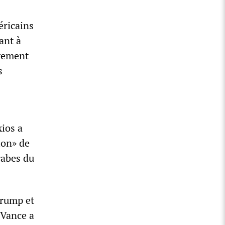
éricains
ant à
ivement
s
xios a
ion» de
arabes du
Trump et
 Vance a