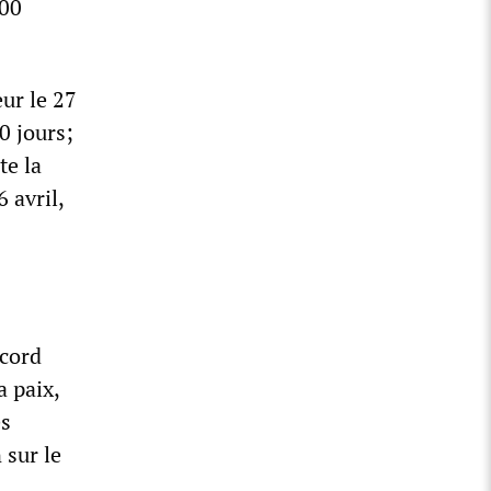
900
ur le 27
0 jours;
te la
 avril,
ccord
a paix,
es
 sur le