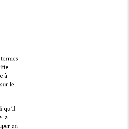
s termes
ifie
e à
sur le
 qu’il
e la
uper en