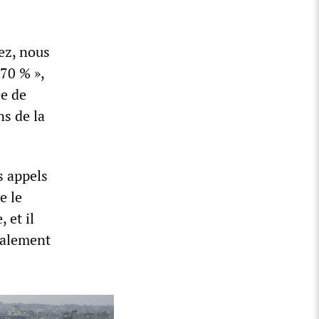
ez, nous
70 % »,
ée de
ns de la
s appels
e le
 et il
également