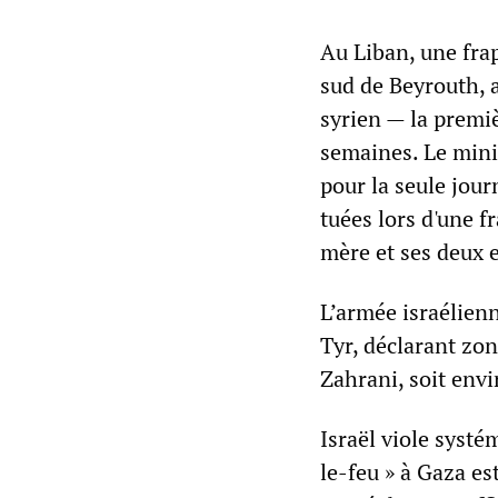
Au Liban, une fra
sud de Beyrouth, a
syrien — la premiè
semaines. Le minis
pour la seule jour
tuées lors d'une f
mère et ses deux 
L’armée israélienn
Tyr, déclarant zon
Zahrani, soit envi
Israël viole systé
le-feu » à Gaza es