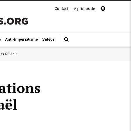
Contact
|
A propos de
|
é
Anti-Impérialisme
Videos
ONTACTER
ations
aël