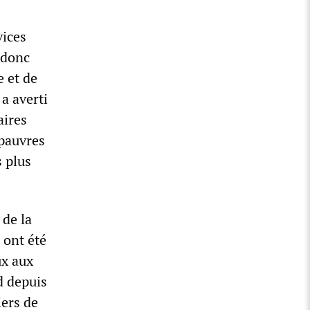
vices
 donc
e et de
a averti
aires
 pauvres
s plus
 de la
 ont été
ux aux
d depuis
iers de