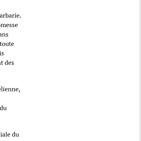
arbarie.
romesse
dans
 toute
is
t des
élienne,
 du
iale du