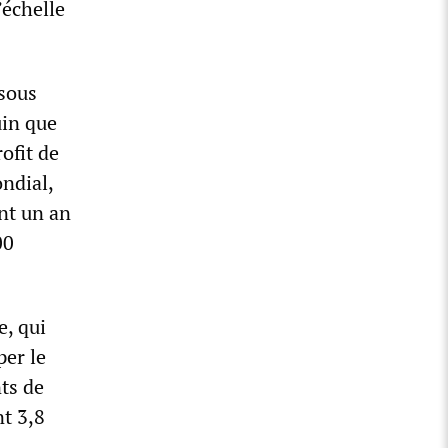
’échelle
 sous
uin que
ofit de
ondial,
nt un an
00
e, qui
per le
nts de
nt 3,8