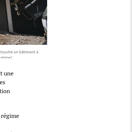
a touché un bâtiment à
n Ammar]
nt une
les
tion
u régime