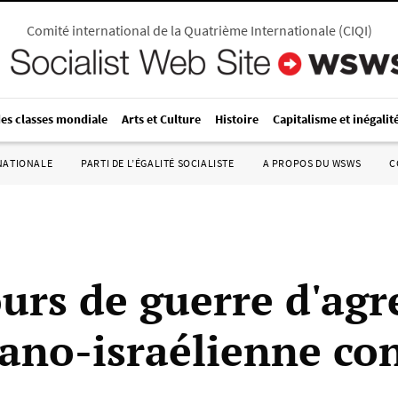
Comité international de la Quatrième Internationale
(
CIQI
)
des classes mondiale
Arts et Culture
Histoire
Capitalisme et inégalit
RNATIONALE
PARTI DE L’ÉGALITÉ SOCIALISTE
A PROPOS DU WSWS
C
ours de guerre d'agr
ano-israélienne co