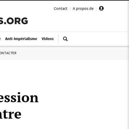
Contact
|
A propos de
|
é
Anti-Impérialisme
Videos
ONTACTER
ession
ntre