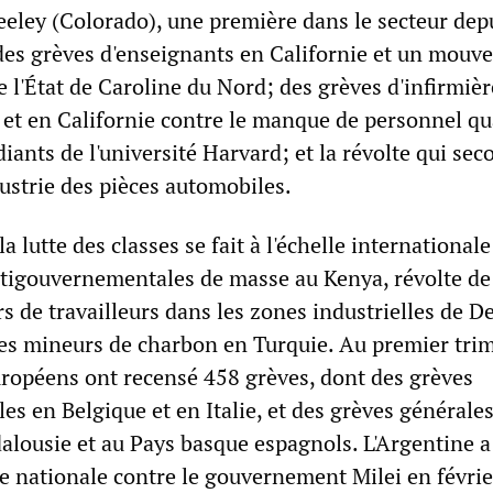
reeley (Colorado), une première dans le secteur dep
des grèves d'enseignants en Californie et un mouv
de l'État de Caroline du Nord; des grèves d'infirmièr
et en Californie contre le manque de personnel qua
iants de l'université Harvard; et la révolte qui sec
ustrie des pièces automobiles.
a lutte des classes se fait à l'échelle internationale
tigouvernementales de masse au Kenya, révolte de
rs de travailleurs dans les zones industrielles de De
des mineurs de charbon en Turquie. Au premier tri
uropéens ont recensé 458 grèves, dont des grèves
es en Belgique et en Italie, et des grèves générale
alousie et au Pays basque espagnols. L'Argentine 
 nationale contre le gouvernement Milei en février