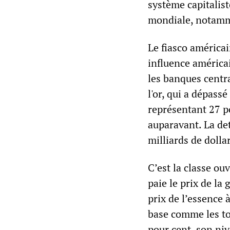
système capitalist
mondiale, notamm
Le fiasco américai
influence américa
les banques centra
l'or, qui a dépass
représentant 27 p
auparavant. La det
milliards de dolla
C’est la classe ou
paie le prix de la
prix de l’essence 
base comme les tom
pour cent, son niv