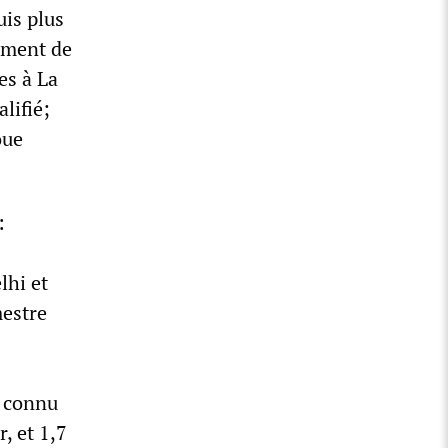
uis plus
ement de
es à La
lifié;
oue
:
lhi et
mestre
s
a connu
, et 1,7