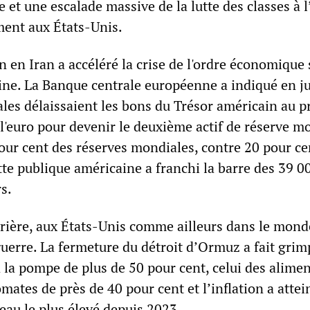
e et une escalade massive de la lutte des classes à l
ent aux États-Unis.
n en Iran a accéléré la crise de l'ordre économique
ine. La Banque centrale européenne a indiqué en j
les délaissaient les bons du Trésor américain au pr
é l'euro pour devenir le deuxième actif de réserve m
our cent des réserves mondiales, contre 20 pour ce
te publique américaine a franchi la barre des 39 0
rs.
vrière, aux États-Unis comme ailleurs dans le mond
 guerre. La fermeture du détroit d’Ormuz a fait grim
à la pompe de plus de 50 pour cent, celui des alime
ates de près de 40 pour cent et l’inflation a attei
eau le plus élevé depuis 2023.