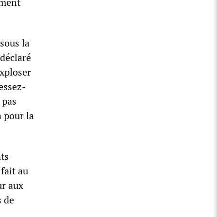
ement
sous la
déclaré
exploser
essez-
 pas
n pour la
ts
fait au
ur aux
s de