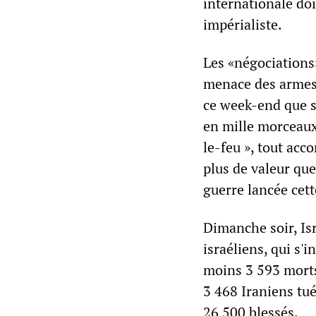
internationale doi
impérialiste.
Les «négociations
menace des armes 
ce week-end que si 
en mille morceaux
le-feu », tout acc
plus de valeur que
guerre lancée cet
Dimanche soir, Is
israéliens, qui s'
moins 3 593 morts 
3 468 Iraniens tué
26 500 blessés.