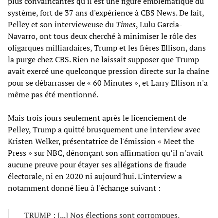
plus convaincantes qu'il est une figure emblématique du
système, fort de 37 ans d'expérience à CBS News. De fait,
Pelley et son intervieweuse du
Times
, Lulu Garcia-
Navarro, ont tous deux cherché à minimiser le rôle des
oligarques milliardaires, Trump et les frères Ellison, dans
la purge chez CBS. Rien ne laissait supposer que Trump
avait exercé une quelconque pression directe sur la chaîne
pour se débarrasser de « 60 Minutes », et Larry Ellison n'a
même pas été mentionné.
Mais trois jours seulement après le licenciement de
Pelley, Trump a quitté brusquement une interview avec
Kristen Welker, présentatrice de l'émission « Meet the
Press » sur NBC, dénonçant son affirmation qu’il n'avait
aucune preuve pour étayer ses allégations de fraude
électorale, ni en 2020 ni aujourd'hui. L'interview a
notamment donné lieu à l'échange suivant :
TRUMP : [...] Nos élections sont corrompues,