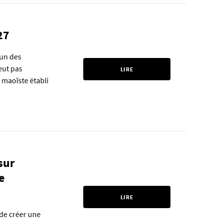
27
'un des
eut pas
LIRE
 maoïste établi
sur
e
LIRE
 de créer une