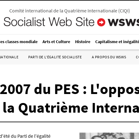
Comité international de la Quatrième Internationale
(
CIQI
)
des classes mondiale
Arts et Culture
Histoire
Capitalisme et inégalit
RNATIONALE
PARTI DE L’ÉGALITÉ SOCIALISTE
A PROPOS DU WSWS
C
é 2007 du PES : L'oppo
e la Quatrième Intern
'été du Parti de l'égalité