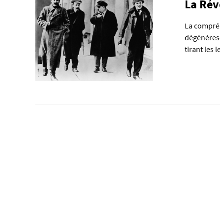
La Révo
La compréh
dégénéresc
tirant les 