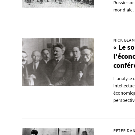
Russie soci
mondiale.
NICK BEAM
« Le s
l'écon
confér
L'analyse d
intellectue
économique
perspectiv
PETER DAN