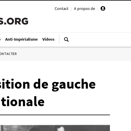
Contact
|
A propos de
|
é
Anti-Impérialisme
Videos
ONTACTER
sition de gauche
ationale