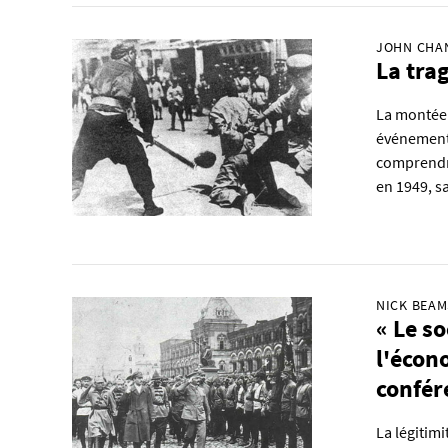
JOHN CHA
La tra
La montée 
événements
comprendre
en 1949, s
NICK BEAM
« Le s
l'écon
confér
La légitimi