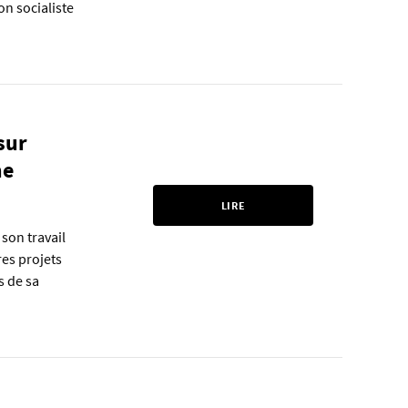
on socialiste
sur
me
LIRE
 son travail
res projets
s de sa