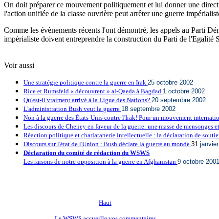
On doit préparer ce mouvement politiquement et lui donner une direction
l'action unifiée de la classe ouvrière peut arrêter une guerre impérialis
Comme les évènements récents l'ont démontré, les appels au Parti Démo
impérialiste doivent entreprendre la construction du Parti de l'Egalité 
Voir aussi
Une stratégie politique contre la guerre en Irak
25 octobre 2002
Rice et Rumsfeld « découvrent » al-Qaeda à Bagdad
1 octobre 2002
Qu'est-il vraiment arrivé à la Ligue des Nations?
20 septembre 2002
L'administration Bush veut la guerre
18 septembre 2002
Non à la guerre des États-Unis contre l'Irak! Pour un mouvement internati
Les discours de Cheney en faveur de la guerre: une masse de mensonges et d
Réaction politique et charlatanerie intellectuelle : la déclaration de souti
Discours sur l'état de l'Union : Bush déclare la guerre au monde
31
janvie
Déclaration du comité de rédaction du WSWS
Les raisons de notre opposition à la guerre en Afghanistan
9 octobre 200
Haut
Le WSWS accueille vos commentaires