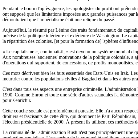
Pendant le boom d'après-guerre, les apologistes du profit ont prétendu
ont supposé que les limitations imposées aux grandes puissances par la 
démontraient que l'impérialisme était une relique du passé.
Aujourd'hui, le résumé par Lénine des traits fondamentaux du capitalism
précise de la politique intérieure et extérieure de Washington. Le capit
la répartition des colonies, [et pour la formation de] 'sphères d'influenc
« Le capitalisme », continuait-il, « est devenu un système mondial d'op
Aux nombreuses 'anciennes' motivations de la politique coloniale, a ajo
d'opérations qui rapportent, de concessions, de profits monopolistes, et
Ces mots décrivent bien les buts essentiels des Etats-Unis en Irak. Les
meurtrier contre les populations civiles à Bagdad et dans les autres gra
C'est dans tous ses aspects une entreprise criminelle. L'administration
1990. Comme Enron et toute une série d'autres scandales l'a démontré, 
pour s'enrichir.
Cette couche sociale est profondément parasite. Elle n'a aucun respect
droitiers et fascisants de cette élite, qui dominent le Parti Républicain,
l'élection présidentielle de 2000. À présent ils utilisent ces méthodes
La criminalité de l'administration Bush n'est pas principalement une q
production capitaliste. L'ascension de la criminalité politique au somm