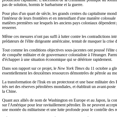
pas de solution, hormis le barbarisme et la guerre.
Pour plus d'un quart de siècle, les grands centres du capitalisme mondia
l'intérieur de leurs frontières et en intensifiant d'une manière coloss
matières premières sur lesquels les anciens pays coloniaux dépendent p
resserrer.
Même ces mesures n'ont pas suffi à lutter contre les contradictions intr
prédateurs de l'élite dirigeante américaine, tentait de masquer la cris
Tout comme les conditions objectives sous-jacentes ont poussé l'élite d
de conquête militaire et de gouvernance colonialiste à l'étranger. Parmi
d'échapper à une situation économique qui se détériore rapidement.
Dans son rapport sur ce projet, le
New York Times
du 11 octobre a glis
essentiellement les deuxièmes ressources démontrées de pétrole au mo
La transformation de l'Irak en un protectorat et une base militaire des
très net des réserves pétrolières mondiales, et établirait un avant-poste
la Chine.
Quant aux alliés de nom de Washington en Europe et au Japon, la conq
sur l'Amérique pour leur ravitaillement pétrolier. Ils ne peuvent accep
une montée du militarisme et une lutte profonde pour le contrôle des r