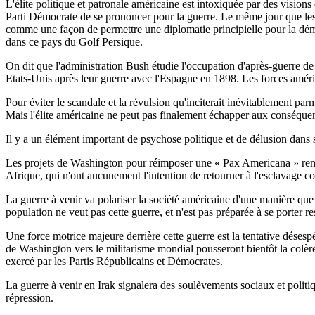
L'élite politique et patronale américaine est intoxiquée par des visi
Parti Démocrate de se prononcer pour la guerre. Le même jour que les re
comme une façon de permettre une diplomatie principielle pour la démocr
dans ce pays du Golf Persique.
On dit que l'administration Bush étudie l'occupation d'après-guerre de 
Etats-Unis après leur guerre avec l'Espagne en 1898. Les forces améric
Pour éviter le scandale et la révulsion qu'inciterait inévitablement p
Mais l'élite américaine ne peut pas finalement échapper aux conséquenc
Il y a un élément important de psychose politique et de délusion dans 
Les projets de Washington pour réimposer une « Pax Americana » rencon
Afrique, qui n'ont aucunement l'intention de retourner à l'esclavage co
La guerre à venir va polariser la société américaine d'une manière qu
population ne veut pas cette guerre, et n'est pas préparée à se porter 
Une force motrice majeure derrière cette guerre est la tentative désesp
de Washington vers le militarisme mondial pousseront bientôt la colère
exercé par les Partis Républicains et Démocrates.
La guerre à venir en Irak signalera des soulèvements sociaux et politiqu
répression.