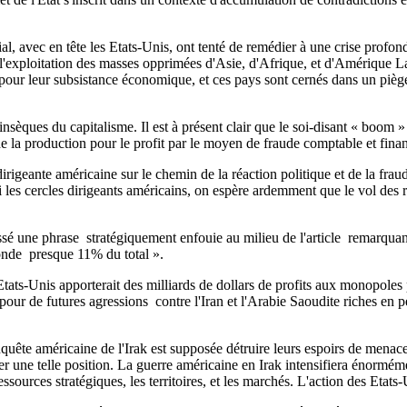
l, avec en tête les Etats-Unis, ont tenté de remédier à une crise profonde
ale l'exploitation des masses opprimées d'Asie, d'Afrique, et d'Amérique
our leur subsistance économique, et ces pays sont cernés dans un piège d
insèques du capitalisme. Il est à présent clair que le soi-disant « boom 
e de la production pour le profit par le moyen de fraude comptable et fin
irigeante américaine sur le chemin de la réaction politique et de la frau
 les cercles dirigeants américains, on espère ardemment que le vol des re
sé une phrase ­ stratégiquement enfouie au milieu de l'article ­ remarquan
nde ­ presque 11% du total ».
 Etats-Unis apporterait des milliards de dollars de profits aux monopole
 pour de futures agressions ­ contre l'Iran et l'Arabie Saoudite riches en 
uête américaine de l'Irak est supposée détruire leurs espoirs de menac
ter une telle position. La guerre américaine en Irak intensifiera énormé
essources stratégiques, les territoires, et les marchés. L'action des Et