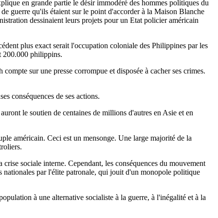
explique en grande partie le désir immodéré des hommes politiques du
 de guerre qu'ils étaient sur le point d'accorder à la Maison Blanche
istration dessinaient leurs projets pour un Etat policier américain
édent plus exact serait l'occupation coloniale des Philippines par les
t 200.000 philippins.
ush compte sur une presse corrompue et disposée à cacher ses crimes.
nses conséquences de ses actions.
uront le soutien de centaines de millions d'autres en Asie et en
euple américain. Ceci est un mensonge. Une large majorité de la
roliers.
re la crise sociale interne. Cependant, les conséquences du mouvement
nationales par l'élite patronale, qui jouit d'un monopole politique
ulation à une alternative socialiste à la guerre, à l'inégalité et à la