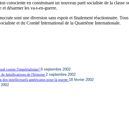
 consciente en construisant un nouveau parti socialiste de la classe ouv
te et désarmer les va-t-en-guerre.
crate sont une diversion sans espoir et finalement réactionnaire. Tous 
Socialiste et du Comité International de la Quatrième Internationale.
onal contre l'impérialisme!
9 septembre 2002
e falsifications de l'histoire
2 septembre 2002
en des intellectuels américains pour la guerre
18 février 2002
r 2002
1