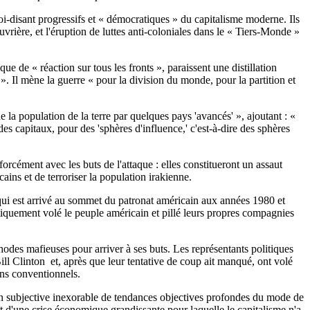
oi-disant progressifs et « démocratiques » du capitalisme moderne. Ils
vrière, et l'éruption de luttes anti-coloniales dans le « Tiers-Monde »
 de « réaction sur tous les fronts », paraissent une distillation
 ». Il mène la guerre « pour la division du monde, pour la partition et
 la population de la terre par quelques pays 'avancés' », ajoutant : «
es capitaux, pour des 'sphères d'influence,' c'est-à-dire des sphères
orcément avec les buts de l'attaque : elles constitueront un assaut
ains et de terroriser la population irakienne.
el qui est arrivé au sommet du patronat américain aux années 1980 et
atiquement volé le peuple américain et pillé leurs propres compagnies
hodes mafieuses pour arriver à ses buts. Les représentants politiques
Bill Clinton ­ et, après que leur tentative de coup ait manqué, ont volé
ens conventionnels.
sion subjective inexorable de tendances objectives profondes du mode de
et d'une crise économique grandissante pour laquelle le capitalisme n'a