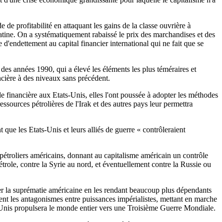
 de profitabilité en attaquant les gains de la classe ouvrière à
 Latine. On a systématiquement rabaissé le prix des marchandises et des
'endettement au capital financier international qui ne fait que se
» des années 1990, qui a élevé les éléments les plus téméraires et
ancière à des niveaux sans précédent.
de financière aux Etats-Unis, elles l'ont poussée à adopter les méthodes
ssources pétrolières de l'Irak et des autres pays leur permettra
t que les Etats-Unis et leurs alliés de guerre « contrôleraient
s pétroliers américains, donnant au capitalisme américain un contrôle
pétrole, contre la Syrie au nord, et éventuellement contre la Russie ou
er la suprématie américaine en les rendant beaucoup plus dépendants
ment les antagonismes entre puissances impérialistes, mettant en marche
ats-Unis propulsera le monde entier vers une Troisième Guerre Mondiale.