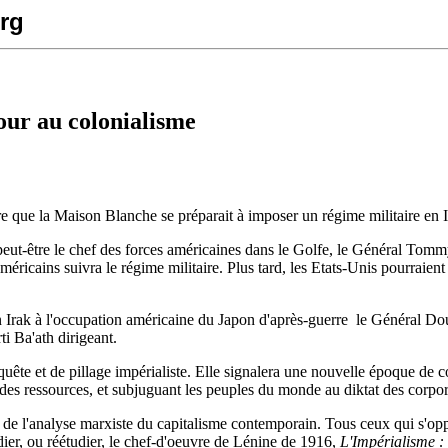
rg
tour au colonialisme
e que la Maison Blanche se préparait à imposer un régime militaire en I
­ peut-être le chef des forces américaines dans le Golfe, le Général Tomm
éricains suivra le régime militaire. Plus tard, les Etats-Unis pourraient
 Irak à l'occupation américaine du Japon d'après-guerre ­ le Général Do
ti Ba'ath dirigeant.
ête et de pillage impérialiste. Elle signalera une nouvelle époque de col
 et des ressources, et subjuguant les peuples du monde au diktat des corp
de l'analyse marxiste du capitalisme contemporain. Tous ceux qui s'oppos
udier, ou réétudier, le chef-d'oeuvre de Lénine de 1916,
L'Impérialisme :