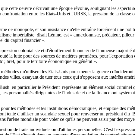
 que cette oeuvre décrivait une époque révolue, soulignant les aspects s
confrontation entre les Etats-Unis et l'URSS, la pression de la classe ou
e de monopole, et son insistance qu'elle entraîne forcément une politique
alisme impérialiste, disait Lénine, est « annexionniste, prédateur, pilleur
e' du capital financier ».
pression colonialiste et d'étouffement financier de l'immense majorité de
uté la lutte pour des sources de matières premières, pour l'exportation d
c ; bref, pour le territoire économique en général ».
 méthodes qu'utilisent les Etats-Unis pour mener la guerre coïncideront f
ndes villes, essayant de tuer tous ceux qui s'opposent aux intérêts améric
 Bush ­ en particulier le Président ­ représente un élément social crimin
les personnalités dirigeantes de l'industrie et de la finance ont systém
 pour les méthodes et les institutions démocratiques, et emploie des mét
 ont tenté d'utiliser un scandale sexuel pour renverser un président élu ­ 
 dans l'arène mondiale pour voler ce qu'ils ne peuvent saisir par des moy
uestion de traits individuels ou d'attitudes personnelles. C'est l'expres
et de l'Etat s'inscrit dans un contexte d'accumulation de contradictions 