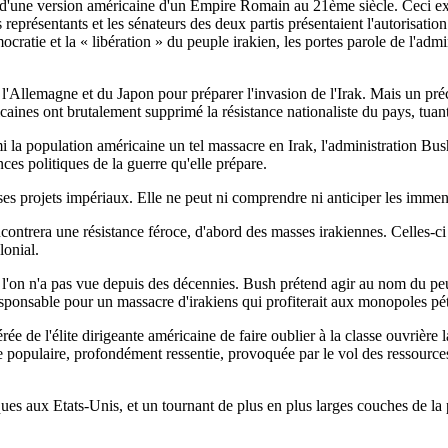
ons d'une version américaine d'un Empire Romain au 21ème siècle. Ceci 
présentants et les sénateurs des deux partis présentaient l'autorisation
atie et la « libération » du peuple irakien, les portes parole de l'admin
l'Allemagne et du Japon pour préparer l'invasion de l'Irak. Mais un préc
aines ont brutalement supprimé la résistance nationaliste du pays, tuan
armi la population américaine un tel massacre en Irak, l'administration B
es politiques de la guerre qu'elle prépare.
ses projets impériaux. Elle ne peut ni comprendre ni anticiper les imme
trera une résistance féroce, d'abord des masses irakiennes. Celles-ci a
lonial.
e l'on n'a pas vue depuis des décennies. Bush prétend agir au nom du p
responsable pour un massacre d'irakiens qui profiterait aux monopoles pét
érée de l'élite dirigeante américaine de faire oublier à la classe ouvriè
 populaire, profondément ressentie, provoquée par le vol des ressources 
es aux Etats-Unis, et un tournant de plus en plus larges couches de la pop