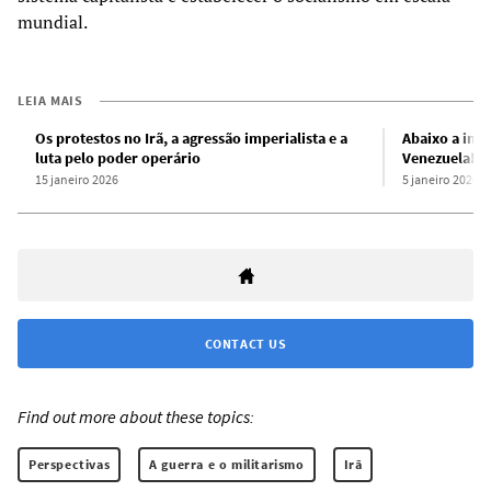
mundial.
LEIA MAIS
Os protestos no Irã, a agressão imperialista e a
Abaixo a inv
luta pelo poder operário
Venezuela! M
15 janeiro 2026
5 janeiro 2026
CONTACT US
Find out more about these topics:
Perspectivas
A guerra e o militarismo
Irã