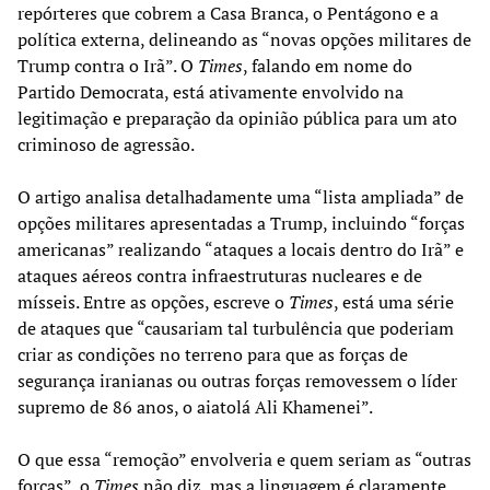
repórteres que cobrem a Casa Branca, o Pentágono e a
política externa, delineando as “novas opções militares de
Trump contra o Irã”. O
Times
, falando em nome do
Partido Democrata, está ativamente envolvido na
legitimação e preparação da opinião pública para um ato
criminoso de agressão.
O artigo analisa detalhadamente uma “lista ampliada” de
opções militares apresentadas a Trump, incluindo “forças
americanas” realizando “ataques a locais dentro do Irã” e
ataques aéreos contra infraestruturas nucleares e de
mísseis. Entre as opções, escreve o
Times
, está uma série
de ataques que “causariam tal turbulência que poderiam
criar as condições no terreno para que as forças de
segurança iranianas ou outras forças removessem o líder
supremo de 86 anos, o aiatolá Ali Khamenei”.
O que essa “remoção” envolveria e quem seriam as “outras
forças”, o
Times
não diz, mas a linguagem é claramente