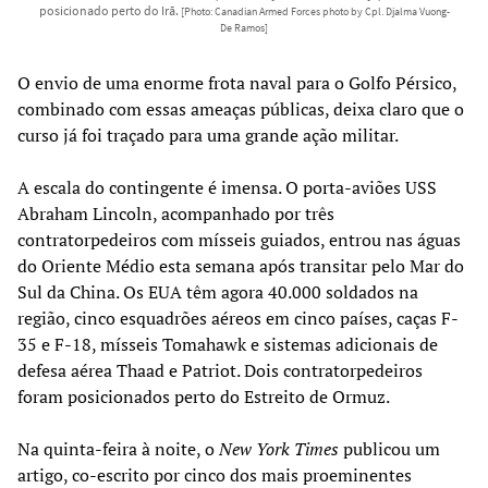
posicionado perto do Irã.
[Photo: Canadian Armed Forces photo by Cpl. Djalma Vuong-
De Ramos]
O envio de uma enorme frota naval para o Golfo Pérsico,
combinado com essas ameaças públicas, deixa claro que o
curso já foi traçado para uma grande ação militar.
A escala do contingente é imensa. O porta-aviões USS
Abraham Lincoln, acompanhado por três
contratorpedeiros com mísseis guiados, entrou nas águas
do Oriente Médio esta semana após transitar pelo Mar do
Sul da China. Os EUA têm agora 40.000 soldados na
região, cinco esquadrões aéreos em cinco países, caças F-
35 e F-18, mísseis Tomahawk e sistemas adicionais de
defesa aérea Thaad e Patriot. Dois contratorpedeiros
foram posicionados perto do Estreito de Ormuz.
Na quinta-feira à noite, o
New York Times
publicou um
artigo, co-escrito por cinco dos mais proeminentes