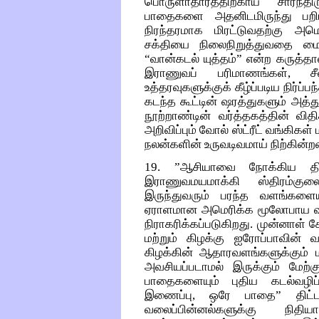
பொருளாதாரத்திற்காய் சார்ந்
பாதைகளை அதனிடமிருந்து பற
நிரந்தரமாக மிரட்டுவதற்கு அம
சக்தியை நிலைநிறுத்துவதை மை
“வான்கடல் யுத்தம்” என்ற கருத்தால
இராணுவப் பரிமாணங்கள், 
உத்தரவுகளுக்குக் கீழ்ப்படிய நிர்ப
கடந்த கூட்டின் ஷரத்துகளும் அத்
நூற்றாண்டின் வர்த்தகத்தின் வ
அறிவிப்பும் வோல் ஸ்ட்ரீட் வங்கிக
நலன்களின் உருவடிவமாய் நிற்கின்ற
19. ”ஆசியாவை நோக்கிய திருப
இராணுவமயமாக்கி ஸ்திரம்குலை
இருந்துவரும் பரந்த வளங்களைய
ஏராளமான அமெரிக்க மூலோபாய வட
நிராகரிக்கப்படுகிறது. முன்னாள் 
மற்றும் கிழக்கு ஐரோப்பாவின் 
கிழக்கின் ஆதாரவளங்களுக்கும்
அவசியப்படாமல் இருக்கும் மேற்க
பாதைகளையும் புதிய கடல்வழிப
இணைப்பு, ஒரே பாதை” திட்டத்
வலைப்பின்னல்களுக்கு நித