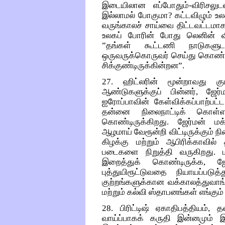
இடையிலான எப்போதும்-விரிசலுட
இல்லாமல் போகுமா? கட்டவிழும் உ
வருங்காலச் சாய்வை திட்டவட்டமாக
உலகப் போரின் போது லெனின் வ
”தங்கள் கூட்டணி நாடுகளுடன
ஒருவருக்கொருவர் செய்து கொண்
சிக்குண்டிருக்கின்றன”.
27. ஹிட்லரின் மூன்றாவது குட
ஆண்டுகளுக்குப் பின்னர், ஜே
ஐரோப்பாவின் கேள்விக்கப்பாற்ப
தன்னை நிலைநாட்டிக் கொள்ள
கொண்டிருக்கிறது. ஜேர்மன் ம
ஆழமாய் வேரூன்றி விட்டிருக்கும் ந
கிழக்கு மற்றும் ஆபிரிக்காவ
படைகளை நிறுத்தி வருகிறது. 
இறைத்துக் கொண்டிருக்க, ஜேர
புத்துயிரூட்டுவதை நியாயப்படு
குற்றங்களுக்கான வக்காலத்துவாங
மற்றும் கல்வி ஸ்தாபனங்கள் எங்கும
28. பிரிட்டிஷ் ஏகாதிபத்தியம்,
வாய்ப்பாகக் கருதி இன்னமும