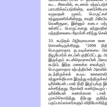
கூட. சீனாவில், கடனால் உந்தப்
பராமரிக்கப்படுகின்ற, வளர்ச்ச
வருவதன் மூலம், பொருட்க
உந்துதலளிக்கின்றது. சவுதி அரேபிய
வெனிசூலா, இன்னும் கனடா மற்
உள்ளிட்ட பொருட்களது ஏற்றுமதிய
மந்தநிலையை நோக்கி சரிந்து சென
33. கூடுதல் அழிவுகரமான உலக ந
கொண்டிருக்கிறது. “2008 நி
பொருளாதார நடவடிக்கையை பின்
நியூயோர்க் டைம்ஸ் குறிப்பிட்டது. 
இருக்கும் கடன்தொகையின் அளவு 5 
கூடும், இந்த மலைக்க வைக்கும
பொருளாதார உற்பத்தியின் அளவில் க
நடந்திருக்கக் கூடிய உலகளா
உந்துசக்தியாக இருந்து வந்திருக்க
டிரில்லியன் டாலர் நிதி இழப்புக்கு இ
எச்சரித்தது. தோல்வி கண்டுவரும் 
டிரில்லியன் கணக்கான டாலர
முகம்கொடுத்து நிற்பது குறி
பகுப்பாய்வாளர்களும் விநியோகித்த