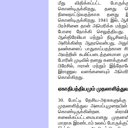
மீது விதிக்கப்பட்ட போருக
கொண்டிருக்கிறது, தனது
நிலைநாட்டுவதற்காக தனது
கொண்டிருக்கிறது. 1941 இல், ஆசி
பிரச்சினை தான் அமெரிக்க மற்று
போரை நோக்கி செலுத்தியது. 
ஆஸ்திரேலியா மற்றும் நியூசிலா
அளிக்கின்ற ஆதரவென்பது, அது
நலன்களைப் பாதுகாப்பதற்கான ச
அவற்றின் கூலிப்படைத்தனமான முடி
போரின் முடிவில் தனது கணக்குகளில
பிரேசில், ஈரான் மற்றும் இந்
இராணுவ வளங்களையும் அமெரிக்
கொள்கிறது.
ஏகாதிபத்தியமும் முதலாளித்துவத
30. போட்டி தேசிய-அரசுகளுக்
முதலாளித்துவ அமைப்புமுறையின் 
கொண்டிருக்கின்றன. ஸ்ரா
கலைக்கப்பட்டமையானது முதலாளித
மாறாக இரண்டாம் உலகப் போருக்குப