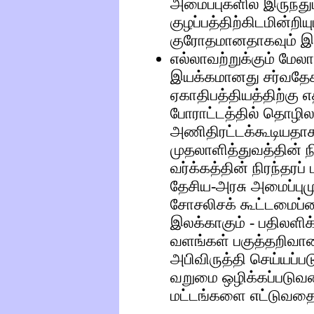
அமைப்புகளில் இருந்து
குழப்பத்திற்கிடமின்றி
குரோதமானதாகவும் இர
எல்லாவற்றுக்கும் மேலாக
இயக்கமானது சர்வத
ஏகாதிபத்தியத்திற்கு
போராட்டத்தில் தொழில
அணிதிரட்டக்கூடியதாக
முதலாளித்துவத்தின்
வர்க்கத்தின் நிரந்தரப
தேசிய-அரசு அமைப்பும
சோசலிசக் கூட்டமைப்
இலக்காகும் - பதிலளிக
வளங்கள் பகுத்தறிவான,
அபிவிருத்தி செய்யப்ப
வறுமை ஒழிக்கப்படுவத
மட்டங்களை எட்டுவதையு