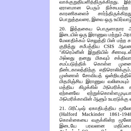
வாக்குறுதியளித்திருக்கிறது.
ஏராளமான பெரும் நிச்சயமற்ற அ
காரணிகளைச் சார்ந்திருக்கி
பொறுத்தவரை, இவை ஒரு உயிர்வாழ்க
20. இத்தகைய பொருளாதார அபிவி
இடையில் ஒரு இராணுவ மற்றும் அரச
மேலாதிக்கம் செலுத்தி பின் மற்ற 
குறித்து சமீபத்திய CSIS ஆவ
"கிரெம்ளின் இறுதியில் சீனா
அல்லது தனது மிகவும் சக்திவா
சமப்படுத்திக் கொள்ள முனை
நீண்டகாலத்திற்கு எதிரொலிக்கு
முன்னாள் சோவியத் ஒன்றியத்தில் 
மிதமிஞ்சிய இராணுவ வலிமையும் 
மத்திய கிழக்கில் அமெரிக்க ச
ஏற்கனவே ஏற்றுக்கொள்ளமுடிய
அமெரிக்காவின் ஆளும் உயரடுக்கு 
21. பிரிட்டிஷ் ஏகாதிபத்திய மூல
(Halford Mackinder 1861-194
கொள்கையை வகுக்கின்ற மூலோப
இடையே பரவலான மதிப்பைப்