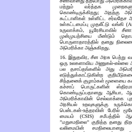
சீனாவானது தற்போது அமெரிக்காவால
மற்றும் வர்த்தக முறைகள
கொண்டிருக்கிறது; அதற்கு அம
கூட்டாளிகள் உள்ளிட்ட சர்வதேச 
உள்கட்டமைப்பு முதலீட்டு வங்கி (
உருவாக்கம், யூரேசியாவில் ச
முன்முயற்சியை மீண்டும் தொ
பொருளாதாரத்தில் தனது நிலையை
அமெரிக்கா அஞ்சுகிறது.
16. இதுதவிர, சீன அரசு பெற்று வ
ஒரு உலகளாவிய அணுகல்-எல்லை ஆ
பல தசாப்தங்களில் அது அமெரி
எடுத்துக்காட்டுகின்ற குறியீ
சிந்தனைக் குழாம்கள் மூளையை கசக
கச்சாப் பொருட்களின் ஸ்தி
கொண்டிருப்பதானது ஆசியா, ஆபிர
அமெரிக்காவின் செல்வாக்கை புற
அரசியல் உறவுகளுக்கு உருக்கொட
பென்டகன்-உத்தரவின் பேரில் ம
மையம் (CSIS) சமீபத்தில் ஆ
”மறுசமநிலை” குறித்த தனது திறனா
வலிமையின் சமநிலையானது அ