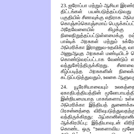
23. ஐரோப்பா மற்றும் ஆசியா இரண
திட்டங்கள் பயன்படுத்தப்படுவ
பகுதியில் சீனாவுக்கு எதிராக அம
கொஞ்சம்கொஞ்சமாய் பெருக்கப்பட்ட
அதேவேளையில் கிழக்கு
நிலைநிறுத்தப்பட்டுள்ளமைக்கு ர
பால்டிக் அரசுகள் மற்றும் உக்
அமெரிக்கா இராணுவ-உதவிக்கு வாக்
அணுஆயுத அரசுகள் மண்டியிடச் செ
கொண்டுவரப்பட்டாக வேண்டும் என
வந்துசேர்ந்திருக்கிறது. சீன
கீழ்ப்படிந்த அரசுகளின் நிலை
கட்டுப்படுத்துவதும், உலகை ஆளுவ
24. யூரேசியாவையும் உலகத்தை
ஏகாதிபத்தியத்தின் மூலோபாயத்தி
இன்றியமையாத பாகங்களாய் உள்ள
அமெரிக்கா இந்தியத் துணைக்க
பிரசன்னத்தை விரிவுபடுத்துவத
வந்திருக்கிறது: ஆப்கானிஸ்தா
ஆக்கிரமிப்பு; இந்தியாவுடன் வ
கொண்ட ஒரு “உலகளாவிய மூலோபாய