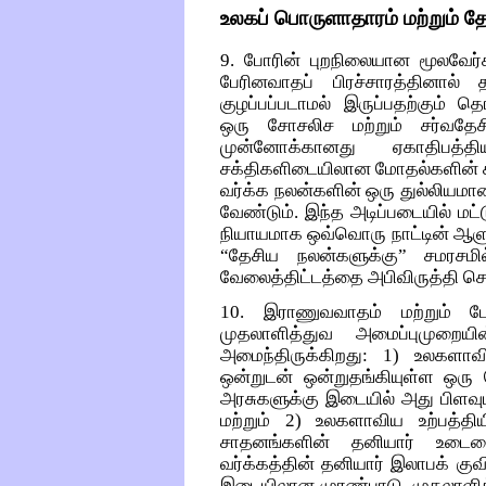
உலகப் பொருளாதாரம் மற்றும் த
9. போரின் புறநிலையான மூலவேர்
பேரினவாதப் பிரச்சாரத்தினால் 
குழப்பப்படாமல் இருப்பதற்கும் 
ஒரு சோசலிச மற்றும் சர்வதேசி
முன்னோக்கானது ஏகாதிபத்த
சக்திகளிடையிலான மோதல்களின் கீ
வர்க்க நலன்களின் ஒரு துல்லியமா
வேண்டும். இந்த அடிப்படையில் ம
நியாயமாக ஒவ்வொரு நாட்டின் ஆளும
“தேசிய நலன்களுக்கு” சமரசமி
வேலைத்திட்டத்தை அபிவிருத்தி செய்
10. இராணுவவாதம் மற்றும் 
முதலாளித்துவ அமைப்புமுறையி
அமைந்திருக்கிறது: 1) உலகளாவி
ஒன்றுடன் ஒன்றுதங்கியுள்ள ஒரு
அரசுகளுக்கு இடையில் அது பிளவுப
மற்றும் 2) உலகளாவிய உற்பத்திய
சாதனங்களின் தனியார் உடைம
வர்க்கத்தின் தனியார் இலாபக் குவிப
இடையிலான முரண்பாடு. முதலாளித்