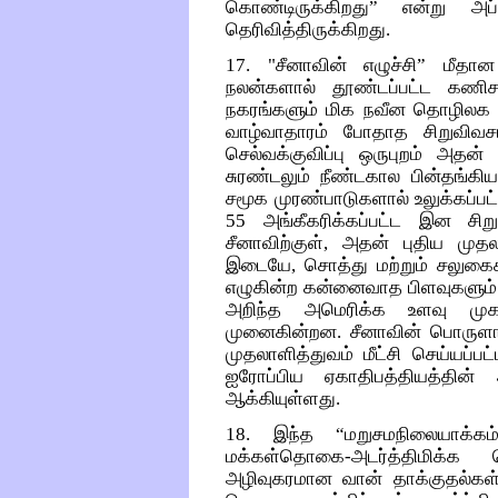
கொண்டிருக்கிறது” என்று அப்
தெரிவித்திருக்கிறது.
17. "சீனாவின் எழுச்சி” மீதா
நலன்களால் தூண்டப்பட்ட கணிச
நகரங்களும் மிக நவீன தொழிலக 
வாழ்வாதாரம் போதாத சிறுவிவச
செல்வக்குவிப்பு ஒருபுறம் அத
சுரண்டலும் நீண்டகால பின்தங்கிய
சமூக முரண்பாடுகளால் உலுக்கப்பட
55 அங்கீகரிக்கப்பட்ட இன ச
சீனாவிற்குள், அதன் புதிய முதலா
இடையே, சொத்து மற்றும் சலுகைக
எழுகின்ற கன்னைவாத பிளவுகளும் 
அறிந்த அமெரிக்க உளவு மு
முனைகின்றன. சீனாவின் பொருளாதா
முதலாளித்துவம் மீட்சி செய்யப்ப
ஐரோப்பிய ஏகாதிபத்தியத்தின்
ஆக்கியுள்ளது.
18. இந்த “மறுசமநிலையாக்கம
மக்கள்தொகை-அடர்த்திமிக்க
அழிவுகரமான வான் தாக்குதல்கள்,