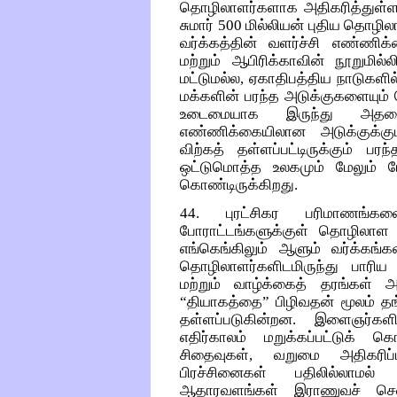
தொழிலாளர்களாக அதிகரித்துள்ளது,
சுமார் 500 மில்லியன் புதிய தொழ
வர்க்கத்தின் வளர்ச்சி எண்ணி
மற்றும் ஆபிரிக்காவின் நூறும
மட்டுமல்ல, ஏகாதிபத்திய நாடுகளில் 
மக்களின் பரந்த அடுக்குகளையும் 
உடைமையாக இருந்து அதனைக
எண்ணிக்கையிலான அடுக்குக்கு
விற்கத் தள்ளப்பட்டிருக்கும் பர
ஒட்டுமொத்த உலகமும் மேலும் மேல
கொண்டிருக்கிறது.
44. புரட்சிகர பரிமாணங்கள
போராட்டங்களுக்குள் தொழிலாள வர
எங்கெங்கிலும் ஆளும் வர்க்கங
தொழிலாளர்களிடமிருந்து பாரிய
மற்றும் வாழ்க்கைத் தரங்கள் அழ
“தியாகத்தை” பிழிவதன் மூலம் 
தள்ளப்படுகின்றன. இளைஞர்கள
எதிர்காலம் மறுக்கப்பட்டுக் கொ
சிதைவுகள், வறுமை அதிகரிப்பு
பிரச்சினைகள் பதிலில்லாமல்
ஆதாரவளங்கள் இராணுவச் செலவி