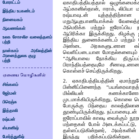
ஏகாதிபத்தியத்தால் ஒழுங்கமைக்
போராட்டம்
ஆப்கானிஸ்தான், ஈராக், லிபியா ம
இந்திய உபகண்டம்
ரஷ்யாவுடன் யுத்தத்திற்கா
நினைவகம்
மறுஆயுதபாணியாக்கல் வேலைத்திட
அமெரிக்க மற்றும் ஐரோப்பிய 
ஆவணங்கள்
ஆபிரிக்கா இருக்கிறது. கிழக்க
உலக சோசலிச வலைத்தளம்
இந்திய துணைக்கண்டம் மற்றும் 
பற்றி
அண்டை அரசுகளுடனான எல்லை
நான்காம் அகிலத்தின்
வெளிப்படையான மோதல்களையும் த
அனைத்துலக குழு
“ஆசியாவை நோக்கிய திருப்பம
பற்றி
பிராந்தியத்தையுமே சீனாவுடனா
கொள்ளச் செய்திருக்கிறது.
2. ஏகாதிபத்தியத்தின் ஏமாற்ற
சிங்களம்
பின்னிப்பிணைந்த “பயங்கரவாத
மில்லியன் கணக்கானோரை அ
ஜேர்மன்
முடமாக்கியிருக்கிறது, கொலை செ
பிரெஞ்சு
போருக்கு பிந்தைய காலத்திலான
இத்தாலி
தூண்டியிருக்கிறது. நப்பாசையுட
ஐரோப்பாவில் காலடி வைக்கும் நூற
ரஷ்யன்
மந்தைகள் போல் அடைக்கப்பட்டு,
ஸ்பானிஷ்
தள்ளப்படுகின்றனர், அவர்களி
இருந்து பறிக்கப்படுகின்றன
போர்த்துகீஷ்