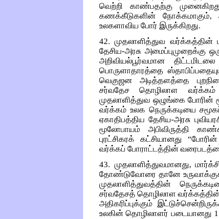
வெற்றி காண்பதற்கு முனைகிறத
கணக்கீடுகளின் நோக்கமாகும்
உலகளாவிய போர் இருக்கிறது.
42. முதலாளித்துவ வர்க்கத்தின் 
தேசிய-அரசு அமைப்புமுறைக்கு ஒரு 
அறிவியல்பூர்வமான திட்டமிட
பொருளாதாரத்தை ஸ்தாபிப்பதையும்
வெகுஜன அடித்தளத்தை புறநில
சர்வதேச தொழிலாள வர்க்கம் அ
முதலாளித்துவ ஒழுங்கை போரின் 
வர்க்கம் உலக நெருக்கடியை சமூகப்
ஏகாதிபத்திய தேசிய-அரசு புவியரச
மூலோபாயம் அபிவிருத்தி காண்
புரட்சிகரக் கட்சியானது “போரின
வர்க்கப் போராட்டத்தின் வரைபடத்த
43. முதலாளித்துவமானது, மார்க்
தோண்டுவோரை தானே உருவாக்குகி
முதலாளித்துவத்தின் நெருக்கடி
சர்வதேசத் தொழிலாள வர்க்கத்தி
அதிகரிப்புக்கும் இட்டுச்சென்றிர
உலகின் தொழிலாளர் படையானது 1.2 ப