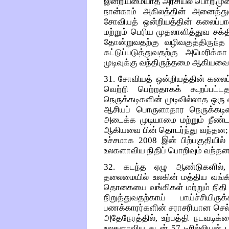
இன்றியமையாத அரசியல் பொறிமுறை
நான்காம் அகிலத்தின் அனைத்து
சோவியத் ஒன்றியத்தின் கலைப்பா
மற்றும் பெரிய முதலாளித்துவ சக்
தோன்றுவதற்கு வழிவகுத்திருந
கட்டுப்படுத்துவதற்கு அமெரிக்
முடிவுக்கு வந்திருந்தமை ஆகியவை 
31. சோவியத் ஒன்றியத்தின் கலைப்
வெற்றி பெற்றதாகக் கூறப்பட்
நெருக்கடிகளின் முடிவில்லாத ஒர
ஆசியப் பொருளாதார நெருக்கடி
அடைக்க முடியாமை மற்றும் நீண
ஆகியவை பின் தொடர்ந்து வந்தன; அ
உச்சமாக 2008 இன் பிற்பகுதியில
உலகளாவிய நிதிப் பொறிவும் வந்தன
32. கடந்த ஏழு ஆண்டுகளில், 
தலைமையில் உலகின் மத்திய வங்கி
தொகையை வங்கிகள் மற்றும் நிதி
நிறுத்துவதற்காய் பாய்ச்சியிர
பணக்காரர்களின் சராசரியான செல்வ
அதேநேரத்தில், உற்பத்தி நடவடிக்
உலகளாவிய கடன் 57 டிரில்லியன் ட