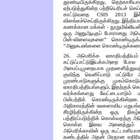
தூண்டியிருக்கிறது. தெற்காசி
ஏற்படுத்துகின்ற பற்றியெரியச் செய
காட்டுவதை CSIS 2013 இல
விளங்கச்செய்திருக்கிறது. இந்தியா
கணக்கான மக்கள் - நூறுமில்லியன்
ஒரு அணுஆயுதப் போரானது அமெரி
பின்-விளைவுகளை” கொண்டிருக
“அனுகூலங்களை கொண்டிருக்கலாம்”
26. அமெரிக்க ஏகாதிபத்திய
கட்டுப்பாட்டுஇயக்கஅறை போல
அமைப்புமுறையாக முதலாளித்துவத்
குவிந்த வெளிப்பாடு மட்டுமே
முரண்பாடுகளுக்கு முகம்கொடு
ஏகாதிபத்தியங்களும், இதற்குக் 
வர்க்கங்களது வேட்டையாடும் 
பின்பற்றிக் கொண்டிருக்கின்
அதிகாரத்தின் உலகளாவிய மறுபங
சீரழிந்திருக்கின்ற ஒரு நிகழ
பத்திரப்படுத்திக் கொள்வதற்கு அ
கொள்ள இவை அனைத்தும் முய
அமெரிக்காவின் ஒரு கூட்டாளியாக
கண்டத்தில் அதன் பிரதான எதிரிய