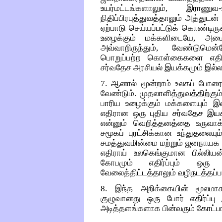
உயர்மட்டங்களாலும், இராணுவ
நிதிப்பிரபுத்துவத்தாலும் அத்து
ஏற்பாடு செய்யப்பட்டுக் கொண்டிருக
உழைக்கும் மக்களிடையே, அமை
அவ்வாறிருந்தும், வேண்டுமென்
பொறுப்பற்ற கொள்கைகளை எதிர்
சர்வதேச அரசியல் இயக்கமும் இல்லா
7. ஆனால் மூன்றாம் உலகப் போரை ந
வேண்டும். முதலாளித்துவத்திற்கும் 
பாரிய உழைக்கும் மக்களையும் இள
எதிரான ஒரு புதிய சர்வதேச இயக்க
என்னும் வெறித்தனத்தை உருவாக
சமூகப் புரட்சிக்கான உந்துதலையு
சமத்துவமின்மை மற்றும் ஜனநாயக 
எதிராய் உலகெங்குமான பில்லி
கோபமும் எதிர்ப்பும் ஒரு
வேலைத்திட்டத்தாலும் வழிநடத்தப்ப
8. இந்த அறிக்கையின் மூலமாக
குழுவானது ஒரு போர் எதிர்ப்ப
அடித்தளங்களாக பின்வரும் கோட்