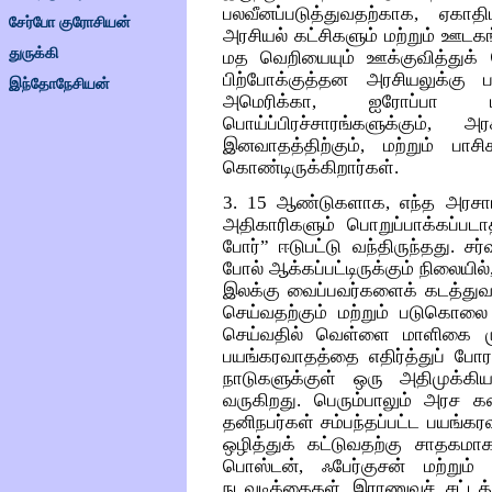
பலவீனப்படுத்துவதற்காக, ஏகாத
சேர்போ குரோசியன்
அரசியல் கட்சிகளும் மற்றும் ஊட
துருக்கி
மத வெறியையும் ஊக்குவித்துக் 
பிற்போக்குத்தன அரசியலுக்கு 
இந்தோநேசியன்
அமெரிக்கா, ஐரோப்பா ம
பொய்ப்பிரச்சாரங்களுக்கும்,
இனவாதத்திற்கும், மற்றும் பாசி
கொண்டிருக்கிறார்கள்.
3. 15 ஆண்டுகளாக, எந்த அரசா
அதிகாரிகளும் பொறுப்பாக்கப்படா
போர்” ஈடுபட்டு வந்திருந்தது. சர
போல் ஆக்கப்பட்டிருக்கும் நிலையில
இலக்கு வைப்பவர்களைக் கடத்துவதற
செய்வதற்கும் மற்றும் படுகொலை
செய்வதில் வெள்ளை மாளிகை மு
பயங்கரவாதத்தை எதிர்த்துப் ப
நாடுகளுக்குள் ஒரு அதிமுக்க
வருகிறது. பெரும்பாலும் அரச கண்
தனிநபர்கள் சம்பந்தப்பட்ட பயங
ஒழித்துக் கட்டுவதற்கு சாதகமாக
பொஸ்டன், ஃபேர்குசன் மற்றும
நடவடிக்கைகள் இராணுவச் சட்ட