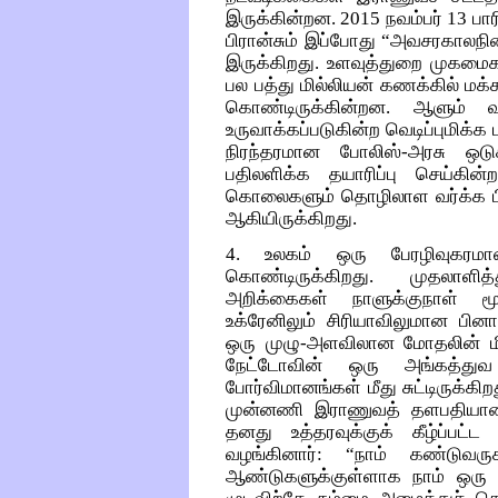
இருக்கின்றன. 2015 நவம்பர் 13 ப
பிரான்சும் இப்போது “அவசரகாலநில
இருக்கிறது. உளவுத்துறை முகமைக
பல பத்து மில்லியன் கணக்கில் மக்
கொண்டிருக்கின்றன. ஆளும் வ
உருவாக்கப்படுகின்ற வெடிப்புமிக்க
நிரந்தரமான போலிஸ்-அரசு ஒடுக
பதிலளிக்க தயாரிப்பு செய்கின்
கொலைகளும் தொழிலாள வர்க்க பிர
ஆகியிருக்கிறது.
4. உலகம் ஒரு பேரழிவுகரமா
கொண்டிருக்கிறது. முதலாளி
அறிக்கைகள் நாளுக்குநாள் மூர
உக்ரேனிலும் சிரியாவிலுமான பின
ஒரு முழு-அளவிலான மோதலின் ம
நேட்டோவின் ஒரு அங்கத்து
போர்விமானங்கள் மீது சுட்டிருக்கி
முன்னணி இராணுவத் தளபதியான 
தனது உத்தரவுக்குக் கீழ்ப்பட்ட 
வழங்கினார்: “நாம் கண்டுவர
ஆண்டுகளுக்குள்ளாக நாம் ஒரு ப