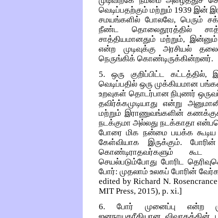
முடிவிற்கே நம்மை அழைத்துச் செ
வெடிப்பதற்கும் மற்றும் 1939 இன் 
சமயங்களில் போலவே, பெரும் சக
நீண்ட தொலைதூரத்தில் சா
சாத்தியமானதும் மற்றும், இன்னும
என்ற முடிவுக்கு அரசியல் தலை
நெருங்கிக் கொண்டிருக்கின்றனர்.
5. ஒரு குறிப்பிட்ட கட்டத்தி
வெடிப்பதில் ஒரு முக்கியமான பங்
உறவுகள் தொடர்பான நிபுணர் ஒருவர் 
தவிர்க்கமுடியாது என்று அனுமான
மற்றும் இராணுவங்களின் கணக்குக
நடக்குமா அல்லது நடக்காதா என்பத
போரை மிக நன்மை பயக்க கூடிய வ
கேள்வியாக இருக்கும். போரி
கொண்டிராதவர்களும் கூட தவிர
செயல்படும்போது போரிட தெரிவுச
போர்: முதலாம் உலகப் போரின் வேர
edited by Richard N. Rosencrance
MIT Press, 2015), p. xi.]
6. போர் முனைப்பு என்ற மு
ஜனநாயகரீதியான விவாதத்தின் ப