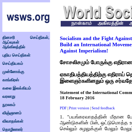
தினசரி செய்திகள்,
Socialism and the Fight Agains
ஆய்வுகள்
Build an International Moveme
ஆங்கிலத்தில்
Against Imperialism!
புதிய செய்திகள்
சோசலிசமும் போருக்கு எதிரான
செய்தியகம்
முன்னோக்கு
ஏகாதிபத்தியத்திற்கு எதிராய் 
இளைஞர்களினதும் ஒரு சர்வதேச
காங்கிரஸ்
கலை இலக்கியம்
Statement of the International Commi
வரலாறு
18 February 2016
நூலகம்
PDF
Print version
Send feedback
|
|
விஞ்ஞானம்
1. "பயங்கரவாதத்தின் மீதான ப
விவாதங்கள்
ஆண்டுகளின் பின், ஒட்டுமொத்த உல
செல்லும் சுழலுக்குள் மேலும் மேல
தொழிலாளர்