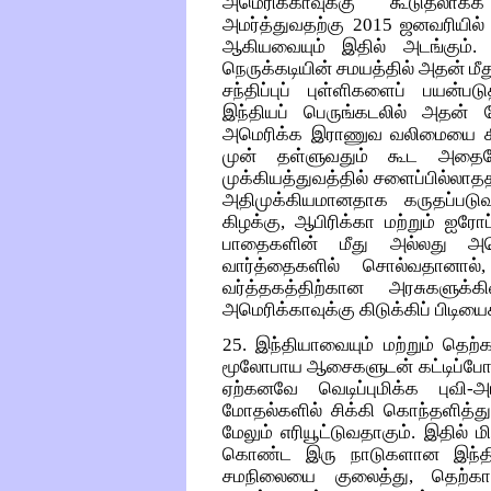
அமெரிக்காவுக்கு கூடுதலாகக
அமர்த்துவதற்கு 2015 ஜனவரியில
ஆகியவையும் இதில் அடங்கும்.
நெருக்கடியின் சமயத்தில் அதன் ம
சந்திப்புப் புள்ளிகளைப் பயன்ப
இந்தியப் பெருங்கடலில் அதன் ம
அமெரிக்க இராணுவ வலிமையை கிழக்
முன் தள்ளுவதும் கூட அதையே
முக்கியத்துவத்தில் சளைப்பில்லாதத
அதிமுக்கியமானதாக கருதப்படு
கிழக்கு, ஆபிரிக்கா மற்றும் ஐ
பாதைகளின் மீது அல்லது அமெ
வார்த்தைகளில் சொல்வதானால், 
வர்த்தகத்திற்கான அரசுகளுக
அமெரிக்காவுக்கு கிடுக்கிப் பிடிய
25. இந்தியாவையும் மற்றும் தெற
மூலோபாய ஆசைகளுடன் கட்டிப்போட
ஏற்கனவே வெடிப்புமிக்க புவி-
மோதல்களில் சிக்கி கொந்தளித்துக
மேலும் எரியூட்டுவதாகும். இதில்
கொண்ட இரு நாடுகளான இந்தியா
சமநிலையை குலைத்து, தெற்கா