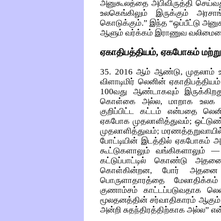
அனுகூலத்தை அபிவிருத்தி செய்வது
உலகெங்கிலும் இருக்கும் அரசாங
கொடுக்கும்.” இந்த “ஒப்பீட்டு அ
ஆளும் வர்க்கம் இராணுவ வலிமைய
ஏகாதிபத்தியம், ஏகபோகம் மற்றும் 
35. 2016 ஆம் ஆண்டு, முதலாம் 
விளாடிமிர் லெனின் ஏகாதிபத்தியம
100வது ஆண்டாகவும் இருக்கிறத
கொள்கை அல்ல, மாறாக உலக முத
குறிப்பிட்ட கட்டம் என்பதை லென
ஏகபோக முதலாளித்துவம்; ஒட்டுண
முதலாளித்துவம்; மரணத்தறுவாயில்
போட்டியின் இடத்தில் ஏகபோகம் அம
கூட்டுகளாலும் வங்கிகளாலும்
கட்டுப்பாட்டில் கொண்டு அதனை
கொள்கின்றன, போர் அதனை ம
பொருளாதாரத்தை மேலாதிக்கம
குணாம்சம் காட்டப்படுவதாக லெனி
மூலதனத்தின் சர்வாதிகாரம் ஆகும
அன்றி சுதந்திரத்திற்காக அல்ல” என