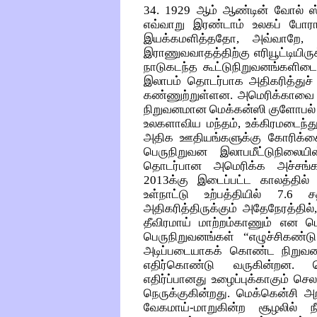
34. 1929 ஆம் ஆண்டின் வோல் ஸ்ட்
எவ்வாறு இரண்டாம் உலகப் போராக
இயக்கமளித்ததோ, அவ்வாறே,
இராணுவவாதத்திற்கு எரியூட்டியிர
நாடுகடந்த கூட்டுநிறுவனங்களிடையே
இலாபம் தொடர்பாக அதிகரித்து
கண்ணுற்றுள்ளன. அமெரிக்காவ
நிறுவனமான மெக்கன்ஸி குளோபல் இன
உலகளாவிய மந்தம், உக்கிரமடைந்து
அதிக ஊதியங்களுக்கு கோரிக்க
பெருநிறுவன இலாபமீட்டுநிலையின
தொடர்பான அமெரிக்க அச்சங்கள
2013க்கு இடைப்பட்ட காலத்தி
உள்நாட்டு உற்பத்தியில் 7.6 
அதிகரித்திருக்கும் அதேநேரத்தி
தீவிரமாய் மாற்றம்காணும் என ம
பெருநிறுவனங்கள் “எழுச்சிகண்
அடிப்படையாகக் கொண்ட நிறுவன
எதிர்கொண்டு வருகின்றன. தொ
எதிர்ப்பானது உழைப்புக்காகும் ச
நெருக்குகின்றது. மெக்கென்சி அ
வேகமாய்-மாறுகின்ற சூழலில் நீ