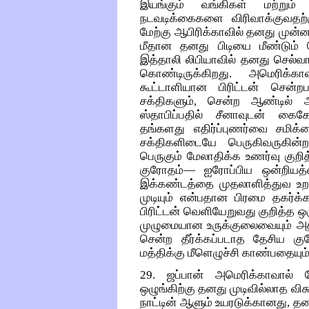
இயங்கும் வங்கிகள் மற்று
நடவடிக்கைகளை விரிவாக்குவதற்க
மேற்கு ஆபிரிக்காவில் தனது முன்
மீதான தனது பிடியை மீண்டும் 
இத்தாலி லிபியாவில் தனது செல்வா
கொண்டிருக்கிறது. அமெரிக்கா
கூட்டாளியான பிரிட்டன் சென்
சக்திகளும், சென்ற ஆண்டில் ஆ
ஸ்தாபிப்பதில் சீனாவுடன் கை
தங்களது எதிர்ப்புணர்வை சமிக
சக்திகளிடையே பெருகிவருகின்
பெருகும் மேலாதிக்க உணர்வு குறித்த
குரோதம்— ஐரோப்பிய ஒன்றியத்
இக்கண்டத்தை முதலாளித்துவ உறவு
முடியும் என்பதான பிரமை தகர்க்க
பிரிட்டன் வெளியேறுவது குறித்த ஒ
முழுமையான உருக்குலைவையும் அத்
சென்ற தீர்க்கப்படாத தேசிய கு
மத்திக்கு மீளெழுச்சி காண்பதையும
29. ஜப்பான் அமெரிக்காவால் 
ஒழுங்கிற்கு தனது முடிவில்லாத விச
நாட்டின் ஆளும் உயரடுக்கானது, தன