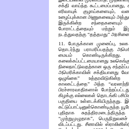
சக்தி வாய்ந்த கூட்டமைப்பானது, 
எரிவாயுக் குழாய்களையும், வ
உழைப்புக்கான அணுகலையும் அத்து
இருக்கின்ற சந்தைகளையும் 
போராட்டத்தையும் மற்றும் இ
நடத்துவதற்கு “தத்தமது” அரசினை
11. போருக்கான முனைப்பு, உல
தொடர்ந்து பராமரிப்பதற்கு அமெ
மையம் கொண்டிருக்கிறது
கலைக்கப்பட்டமையானது உலகெங்கு
நிலைநாட்டுவதற்கான ஒரு சந்தர்ப்ப
அமெரிக்காவின் சக்தியானது வோல்
ஒழுங்கை” உத்தரவிடுகின்
காலகட்டத்தை” அந்த “வரலாற்றி
பிரச்சாரவாதிகளால் போற்றப்பட்ட
கிழக்கு எல்லைகள் தொடங்கி பசிபிக்
பகுதியை உள்ளடக்கியிருந்தது. இ
கட்டுப்பாட்டினுள்கொண்டிருந்த யூர
புதிதாக சுதந்திரமடைந்திருந
“முற்றுமுழுதாக”, பெருநிறுவனச
விடப்பட்டது. சீனாவில் ஸ்ராலினி