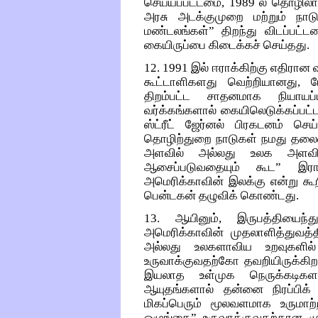
செய்யப்பட்டமை, 1989 ல் தொழிலா
அரசு அடக்குமுறை மற்றும் நாட
மண்டலங்கள்” திறந்து விடப்பட்
கையிருப்பை கிடைக்கச் செய்தது.
12. 1991 இல் ஈராக்கிற்கு எதிரான
கூட்டாளிகளது வெற்றியானது, 
திறம்பட்ட சாதனமாக நியாயப்
வர்க்கங்களால் கையிலெடுக்கப்பட
ஸ்ட்ரீட் ஜேர்னல் பிரகடனம் செ
தொழிற்துறை நாடுகள் நமது தலை
அளவில் அல்லது உலக அளவில
ஆசைப்படுவதையும் கூட” இரா
அமெரிக்காவின் இலக்கு என்று 
பென்டகன் தழுவிக் கொண்டது.
13. ஆயினும், இருபத்தியைந்
அமெரிக்காவின் முதலாளித்துவத்தி
அல்லது உலகளாவிய உறவுகளில
உருவாக்குவதற்கோ தவறியிருக்கி
இயலாத உள்முக நெருக்கடிகளால
ஆயுதங்களால் தன்னை நிரப்பிக
மிகப்பெரும் மூலவளமாக உருமாற்றப
ஒழுங்கை” உருவாக்குவதற்கான ம