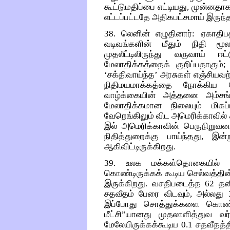
கூட்டுமதிப்பை எட்டியது, முன்னதாக 
எட்டப்பட்டதே அதிகபட்சமாய் இருந்
38. லெனின் எழுதினார்: ஏகாதிப
வடிவங்களின் மீதும் நிதி மூ
முதலீட்டிலிருந்து வருவாய் ஈட்
மேலாதிக்கத்தைக் குறிப்பதாகு
‘சக்திவாய்ந்த’ அரசுகள் எஞ்சியவற்ற
நிதிமயமாக்கத்தை நோக்கிய 
வாழ்க்கையின் அத்தனை அம்சங்
மேலாதிக்கமான நிலையும் மிகப்பர
வேறெங்கிலும் விட அமெரிக்காவில் 
இல் அமெரிக்காவின் பெருநிறுவன
நிதித்துறைக்கு பாய்ந்தது, இ
ஆகிவிட்டிருக்கிறது.
39. உலக மக்கள்தொகையில் சிற
கொண்டிருக்கக் கூடிய செல்வத்தின
இருக்கிறது. வசதிபடைத்த 62 தனி
சதவீதம் பேரை விடவும், அல்லது 
இப்போது சொத்துக்களை கொண்ட
மீட்சி”யானது முதலாளித்துவ வர்க
மேலேயிருக்கக்கூடிய 0.1 சதவீதத்