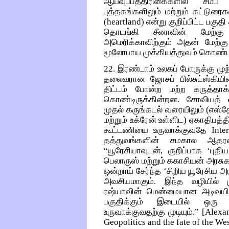
ஆய்வுப்பத்திரிகைகளில் ச
புத்தகங்களிலும் மற்றும் கட்டுர
(heartland) என்று குறிப்பிட்ட பக
தொடங்கி சீனாவின் மேற்க
அமெரிக்காவிற்கும் அதன் மேற்கு
மூலோபாய முக்கியத்துவம் கொண்ட 
22. இரண்டாம் உலகப் போருக்கு மு
தலைவரான ஜோசப் பில்சுட்ஸ்கியின
திட்டம் போன்ற மற்ற கருத்தாக்க
கொண்டிருக்கின்றன. சோவியத் ஒன
முதல் கருங்கடல் வரையிலும் (எஸ்
மற்றும் உக்ரேன் உள்ளிட) ஏகாதிப
கூட்டணியை உருவாக்குவதே Inte
தத்துவங்களின் சமகால ஆதரவ
“யூரேசியாவுடன், குறிப்பாக ‘புத
பெலாருஸ் மற்றும் ககாசியன் அரசு
ஒன்றாய் சேர்ந்த ‘சிறிய யூரேசிய அ
அவசியமாகும். இந்த வழியில் ம
ரஷ்யாவின் மென்மையான அடிவயிற்ற
பகுதிக்கும் இடையில் ஒரு 
உருவாக்குவதற்கு முடியும்.” [Alexa
Geopolitics and the fate of the Wes