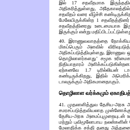
இல் 17 சதவீதமாக இருந்ததி
அதிகரித்துள்ளது, அதேகாலத்தில
சதவீதம் வரை வீழ்ச்சி கண்டிருக்
மேலேயிருக்கின்ற 1 சதவீதத்தினர் 
சதவீதத்தினரது உடைமையாக இரு
இருக்கும் என்று மதிப்பிடப்பட்டுள்ளத
40. இராணுவவாதத்தை நோக்கிய 
மிகப்பெரும் அளவில் விரிவுபடுத்
அதிகப்படுத்தியுள்ளது. இராணுவ ஒ
தொழிலாளர்களது’ சமூக உரிமைக
நிதியாதாரம் அளிக்கப்படுகின
ஏற்கனவே 1.7 டிரில்லியன் டா
கண்டிருக்கிறது, இதில் அமெரிக
டாலருக்கும் அதிகமானதாகும்.
தொழிலாள வர்க்கமும் ஏகாதிபத்
41. முதலாளித்துவ தேசிய-அரசு 
சமரசப்படுத்தவியலாத முன்னோக்கு
தேசிய-அரசு அமைப்புமுறையுடன் உ
மற்றும் புவிமூலோபாய நலன்களின
மேலாதிக்க சக்தி தனது அத்தனை