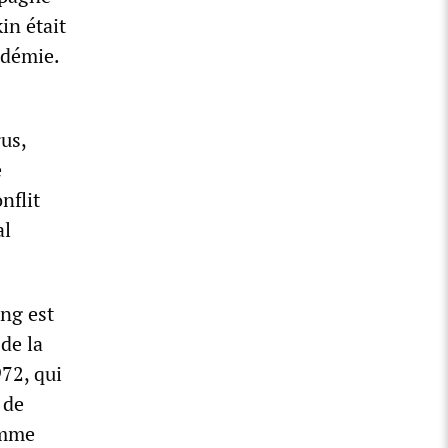
in était
ndémie.
us,
e
nflit
al
ng est
de la
72, qui
 de
omme