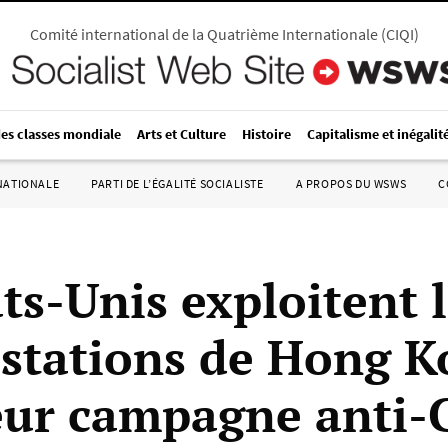
Comité international de la Quatrième Internationale
(
CIQI
)
des classes mondiale
Arts et Culture
Histoire
Capitalisme et inégalit
RNATIONALE
PARTI DE L’ÉGALITÉ SOCIALISTE
A PROPOS DU WSWS
C
ts-Unis exploitent 
stations de Hong K
eur campagne anti-