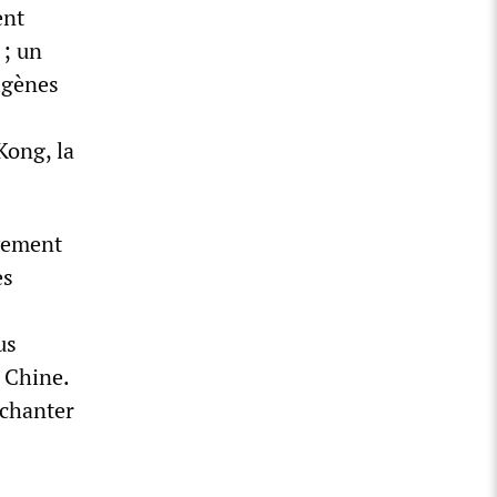
ent
 ; un
igènes
Kong, la
uvement
es
us
a Chine.
 chanter