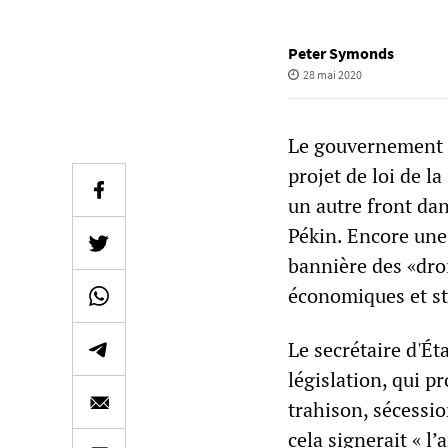
Peter Symonds
28 mai 2020
Le gouvernement T
projet de loi de l
un autre front da
Pékin. Encore une 
bannière des «dro
économiques et str
Le secrétaire d'É
législation, qui p
trahison, sécessio
cela signerait « l