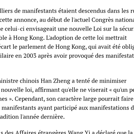
liers de manifestants étaient descendus dans les r
ette annonce, au début de l'actuel Congrès nation
e celui-ci envisageait une nouvelle Loi sur la sécur
ble à Hong Kong. L'adoption de cette loi mettrait
écart le parlement de Hong Kong, qui avait été obli
milaire en 2003 après avoir provoqué des manifesta
inistre chinois Han Zheng a tenté de minimiser
nouvelle loi, affirmant qu'elle ne viserait « qu'un p
s ». Cependant, son caractère large pourrait faire
x manifestants ayant participé aux manifestations 
radition l'année dernière.
s des Affaires étrangères Wang Yi a déclaré que la 