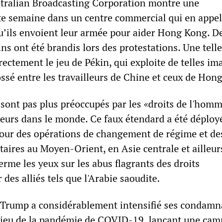
stralian Broadcasting Corporation montre une
te semaine dans un centre commercial qui en appel
u’ils envoient leur armée pour aider Hong Kong. D
s ont été brandis lors des protestations. Une telle
irectement le jeu de Pékin, qui exploite de telles im
ssé entre les travailleurs de Chine et ceux de Hon
 sont pas plus préoccupés par les «droits de l'homm
eurs dans le monde. Ce faux étendard a été déploy
our des opérations de changement de régime et de
taires au Moyen-Orient, en Asie centrale et ailleurs
rme les yeux sur les abus flagrants des droits
des alliés tels que l'Arabie saoudite.
Trump a considérablement intensifié ses condamn
ilieu de la pandémie de COVID-19, lançant une ca