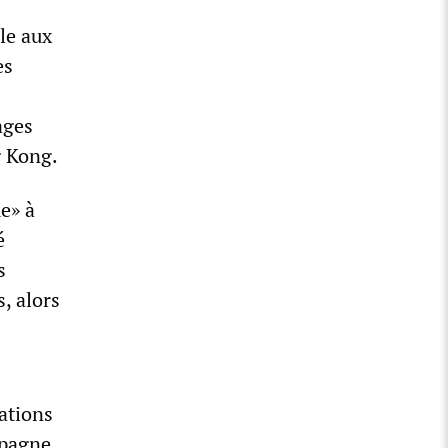
le aux
es
ages
g Kong.
e» à
é
s
, alors
ations
mpagne