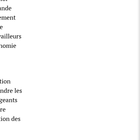
rande
vement
e
ailleurs
onomie
tion
ndre les
igeants
re
tion des