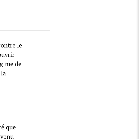
ontre le
ouvrir
égime de
 la
ré que
révenu