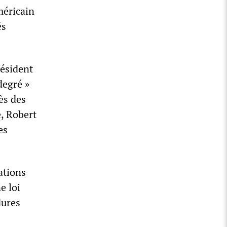
méricain
és
résident
degré »
ès des
e, Robert
es
ations
e loi
dures