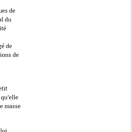
ues de
al du
ité
gé de
tions de
etit
 qu’elle
de masse
loi