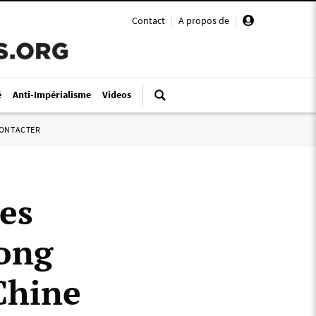
Contact
|
A propos de
|
é
Anti-Impérialisme
Videos
ONTACTER
les
ong
Chine