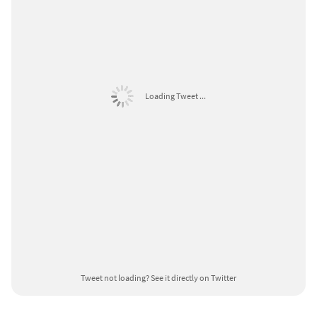
Loading Tweet ...
Tweet not loading?
See it directly on Twitter