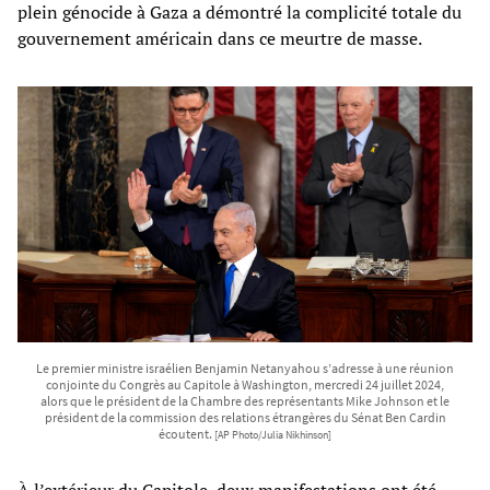
plein génocide à Gaza a démontré la complicité totale du
gouvernement américain dans ce meurtre de masse.
Le premier ministre israélien Benjamin Netanyahou s’adresse à une réunion
conjointe du Congrès au Capitole à Washington, mercredi 24 juillet 2024,
alors que le président de la Chambre des représentants Mike Johnson et le
président de la commission des relations étrangères du Sénat Ben Cardin
écoutent.
[AP Photo/Julia Nikhinson]
À l’extérieur du Capitole, deux manifestations ont été