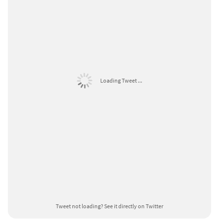
Loading Tweet ...
Tweet not loading?
See it directly on Twitter