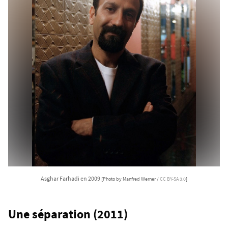
Asghar Farhadi en 2009
[Photo by Manfred Werner /
CC BY-SA 3.0
]
Une séparation (2011)