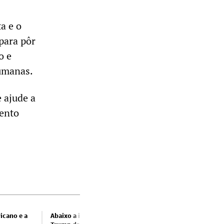
a e o
para pôr
o e
humanas.
e ajude a
mento
icano e a
Abaixo a invasão criminosa de
De Roosevelt a Tru