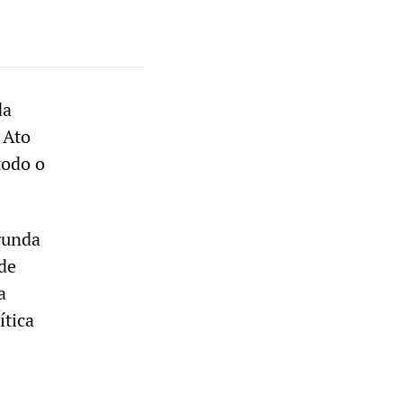
da
 Ato
todo o
gunda
 de
a
ítica