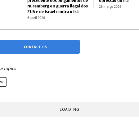
precedente dos Julgamentos de
opressão do Irã
Nuremberg e a guerra ilegal dos
28 março 2026
EUA e de Israel contra o Irã
6 abril 2026
CONTACT US
e topics:
26
LOADING