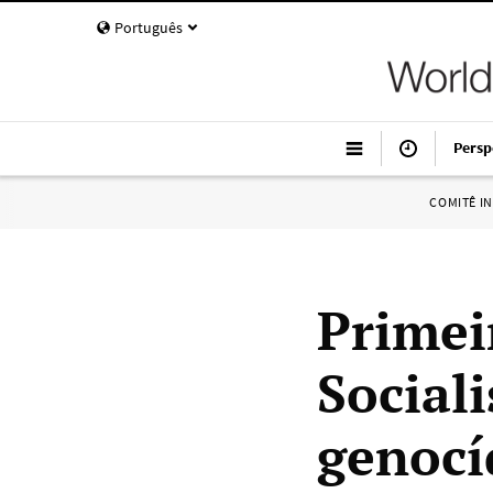
Português
Persp
COMITÊ I
Primei
Social
genocí