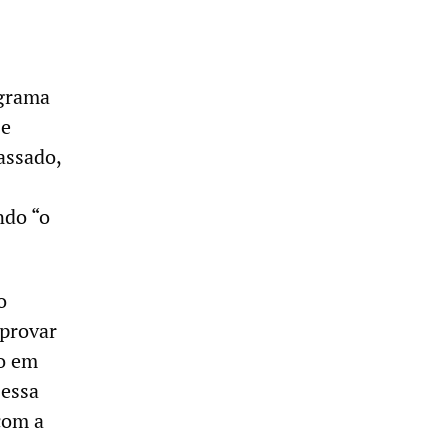
ograma
 e
assado,
ndo “o
o
aprovar
io em
 essa
com a