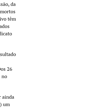
ssão, da
s mortos
tivo têm
tados
dicato
esultado
Dos 26
1 no
r ainda
P) um