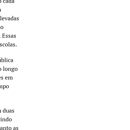
o cada
a
levadas
 o
. Essas
scolas.
ública
o longo
es em
empo
m duas
gindo
uanto as