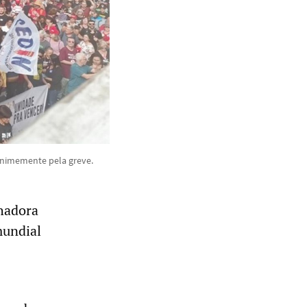
animemente pela greve.
lhadora
mundial