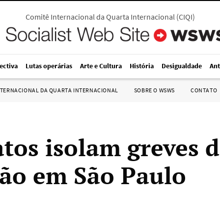
Comitê Internacional da Quarta Internacional
(
CIQI
)
ectiva
Lutas operárias
Arte e Cultura
História
Desigualdade
Ant
NTERNACIONAL DA QUARTA INTERNACIONAL
SOBRE O WSWS
CONTATO
atos isolam greves 
ão em São Paulo