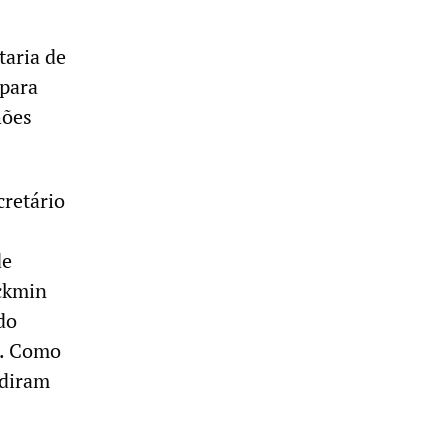
aria de
 para
hões
cretário
de
lckmin
do
). Como
odiram