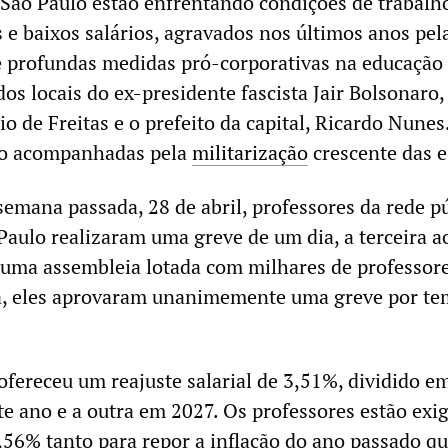
São Paulo estão enfrentando condições de trabalh
 e baixos salários, agravados nos últimos anos pel
 profundas medidas pró-corporativas na educação 
dos locais do ex-presidente fascista Jair Bolsonaro,
o de Freitas e o prefeito da capital, Ricardo Nunes
do acompanhadas pela
militarização
crescente das e
semana passada, 28 de abril, professores da rede p
Paulo realizaram uma greve de um dia, a terceira a
Numa assembleia lotada com milhares de professor
ra, eles aprovaram unanimemente uma greve por t
ofereceu um reajuste salarial de 3,51%, dividido e
te ano e a outra em 2027. Os professores estão exi
,56% tanto para repor a inflação do ano passado q