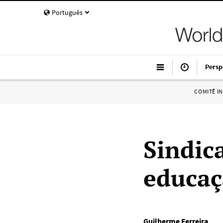
Português
Persp
COMITÊ I
Sindic
educaç
Guilherme Ferreira