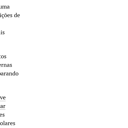
huma
ições de
is
tos
ernas
eparando
eve
tar
es
olares