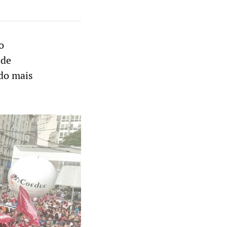
o
 de
ado mais