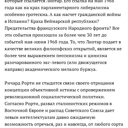
которые ссылается Лиотар. Его ссылка на май 1968
года как на крах парламентарного либерализма
особенно гротескна. А как насчет гражданской войны
в Испании? Краха Веймарской республики?
Предательства французского Народного фронта? Все
эти события произошли за более чем 30 лет до
событий мая-июня 1968 года. То, что Лиотар подает в
качестве великих философских открытий, является не
более чем выражением пессимизма и цинизма
разочарованного экс-левого (или движущегося
направо) академического мелкого буржуа.
Ричард Рорти не стыдится связи своего отрицания
концепции объективной истины с опровержением
революционной социалистической политики.
Согласно Рорти, развал сталинистских режимов в
Восточной Европе и распад Советского Союза дает
левым интеллектуалам давно ожидаемую
возможность отречься, раз и навсегда, от любого сорта