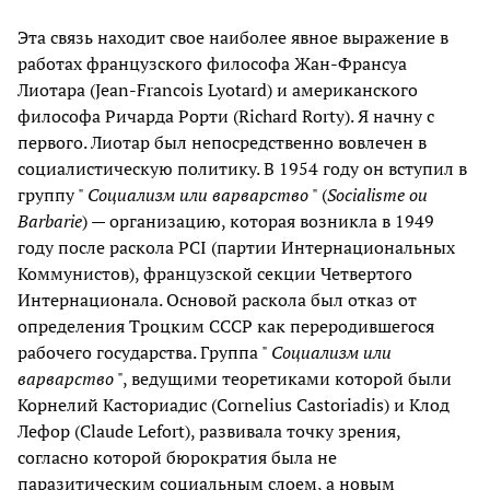
Эта связь находит свое наиболее явное выражение в
работах французского философа Жан-Франсуа
Лиотара (Jean-Francois Lyotard) и американского
философа Ричарда Рорти (Richard Rorty). Я начну с
первого. Лиотар был непосредственно вовлечен в
социалистическую политику. В 1954 году он вступил в
группу "
Социализм или варварство
" (
Socialisme ou
Barbarie
) — организацию, которая возникла в 1949
году после раскола PCI (партии Интернациональных
Коммунистов), французской секции Четвертого
Интернационала. Основой раскола был отказ от
определения Троцким СССР как переродившегося
рабочего государства. Группа "
Социализм или
варварство
", ведущими теоретиками которой были
Корнелий Касториадис (Cornelius Castoriadis) и Клод
Лефор (Claude Lefort), развивала точку зрения,
согласно которой бюрократия была не
паразитическим социальным слоем, а новым