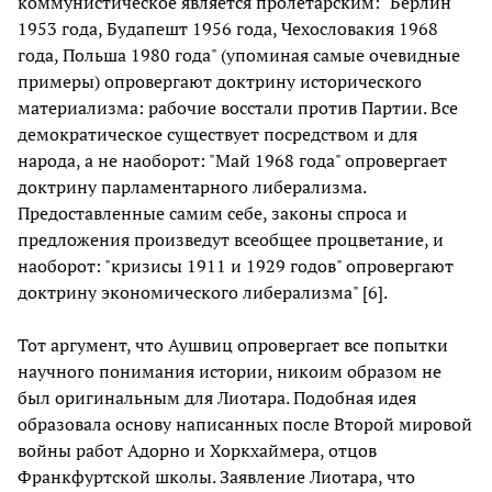
коммунистическое является пролетарским: "Берлин
1953 года, Будапешт 1956 года, Чехословакия 1968
года, Польша 1980 года" (упоминая самые очевидные
примеры) опровергают доктрину исторического
материализма: рабочие восстали против Партии. Все
демократическое существует посредством и для
народа, а не наоборот: "Май 1968 года" опровергает
доктрину парламентарного либерализма.
Предоставленные самим себе, законы спроса и
предложения произведут всеобщее процветание, и
наоборот: "кризисы 1911 и 1929 годов" опровергают
доктрину экономического либерализма" [6].
Тот аргумент, что Аушвиц опровергает все попытки
научного понимания истории, никоим образом не
был оригинальным для Лиотара. Подобная идея
образовала основу написанных после Второй мировой
войны работ Адорно и Хоркхаймера, отцов
Франкфуртской школы. Заявление Лиотара, что