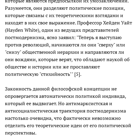
которые являются предпосылкой их умозаключений.
Разумеется, они разделяют политические позиции,
которые связаны с их теоретическими взглядами и
находят в них свое выражение. Профессор Хейден Уайт
(Hayden White), один из ведущих представителей
постмодернизма, ясно заявил: "Теперь я выступаю
против революций, начинаются ли они "сверху" или
"снизу" общественной иерархии и направляются ли
они вождями, которые верят, что обладают наукой об
обществе и истории или же прославляют
политическую "стихийность"" [5].
Законность данной философской концепции не
опровергается автоматически политикой индивида,
который ее выдвигает. Но антимарксистская и
антисоциалистическая траектория постмодернизма
настолько очевидна, что фактически невозможно
отделить его теоретические идеи от его политической
перспективы.