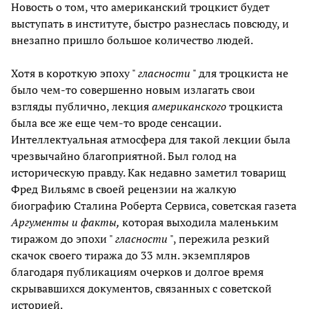
Новость о том, что американский троцкист будет
выступать в институте, быстро разнеслась повсюду, и
внезапно пришло большое количество людей.
Хотя в короткую эпоху "
гласности
" для троцкиста не
было чем-то совершенно новым излагать свои
взгляды публично, лекция
американского
троцкиста
была все же еще чем-то вроде сенсации.
Интеллектуальная атмосфера для такой лекции была
чрезвычайно благоприятной. Был голод на
историческую правду. Как недавно заметил товарищ
Фред Вильямс в своей рецензии на жалкую
биографию Сталина Роберта Сервиса, советская газета
Аргументы и факты,
которая выходила маленьким
тиражом до эпохи "
гласности
", пережила резкий
скачок своего тиража до 33 млн. экземпляров
благодаря публикациям очерков и долгое время
скрывавшихся документов, связанных с советской
историей.