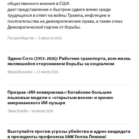
общественного мнения в США
дает представление о быстром сдвиге влево среди
трудящихся в ответ на войны Трампа, инфляцию и
посягательства на демократические права, а также отказ
Демократической партии от борьбы.
Патрик Мартин
•
3 августа 2026
Эдвин Сото (1953–2026): Работник транспорта, всю жизнь
являвшийся сторонником борьбы за социализм
Фред Мазелис
•
27 июля 2026
Призрак «ИИ-коммунизма»: Китайские большие
языковые модели с «открытым весом» и кризис
американского ИИ-пузыря
Эван Блейк
•
24 июля 2026
Выступайте против угрозы убийства в адрес кандидата
в президенты профсоюза UAW Уилла Лемана!