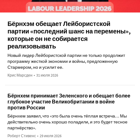
Бёрнхэм обещает Лейбористской
партии «последний шанс на перемены»,
которые он не собирается
реализовывать
Новый лидер Лейбористской партии не только продолжит
программу жесткой экономии и войны, предложенную
Стармером, но и усилит ее.
Крис Марсден
•
31 июля 2026
Бёрнхем принимает Зеленского и обещает более
глубокое участие Великобритании в войне
против России
Бёрнхем заявил, что «это была очень тёплая встреча… Мы
действительно очень хорошо поладили, и это будет тесное
партнёрство».
Роберт Стивенс
•
29 июля 2026