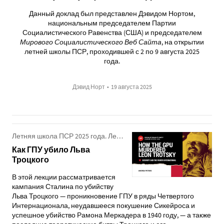
Данный доклад был представлен Дэвидом Нортом,
национальным председателем Партии
Социалистического Равенства (США) и председателем
Мирового Социалистического Веб Сайта
, на открытии
летней школы ПСР, проходившей с 2 по 9 августа 2025
года.
Дэвид Норт
•
19 августа 2025
Летняя школа ПСР 2025 года. Лекция 5. Часть 2
Как ГПУ убило Льва
Троцкого
В этой лекции рассматривается
кампания Сталина по убийству
Льва Троцкого — проникновение ГПУ в ряды Четвертого
Интернационала, неудавшееся покушение Сикейроса и
успешное убийство Рамона Меркадера в 1940 году, — а также