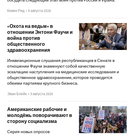
обсудить следующий этап войн против России и Ирана.
Кевин Рид
•
5 августа 2026
«Охота на ведьм» в
отношении Энтони Фаучи и
война против
общественного
здравоохранения
Инквизиционные слушания республиканцев в Сенате в
отношении Фаучи знаменуют собой качественную
эскалацию наступления на медицинские исследования и
общественное здравоохранение, которое проводится
обеими партиями крупного бизнеса.
Эван Блейк
•
3 августа 2026
Американские рабочие и
молодёжь поворачивают в
сторону социализма
Серия новых опросов