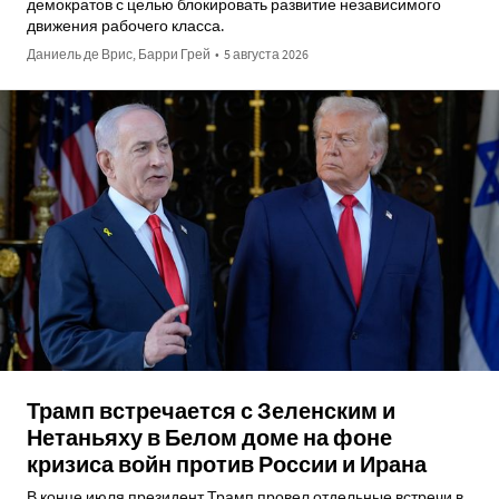
демократов с целью блокировать развитие независимого
движения рабочего класса.
Даниель де Врис, Барри Грей
•
5 августа 2026
Трамп встречается с Зеленским и
Нетаньяху в Белом доме на фоне
кризиса войн против России и Ирана
В конце июля президент Трамп провел отдельные встречи в