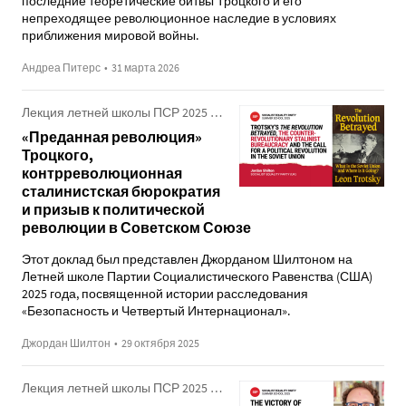
последние теоретические битвы Троцкого и его
непреходящее революционное наследие в условиях
приближения мировой войны.
Андреа Питерс
•
31 марта 2026
Лекция летней школы ПСР 2025 года
«Преданная революция»
Троцкого,
контрреволюционная
сталинистская бюрократия
и призыв к политической
революции в Советском Союзе
Этот доклад был представлен Джорданом Шилтоном на
Летней школе Партии Социалистического Равенства (США)
2025 года, посвященной истории расследования
«Безопасность и Четвертый Интернационал».
Джордан Шилтон
•
29 октября 2025
Лекция летней школы ПСР 2025 года