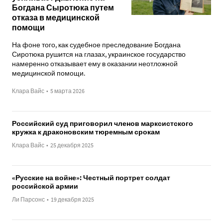
Богдана Сыротюка путем
отказа в медицинской
помощи
На фоне того, как судебное преследование Богдана
Сиротюка рушится на глазах, украинское государство
намеренно отказывает ему в оказании неотложной
медицинской помощи.
Клара Вайс
•
5 марта 2026
Российский суд приговорил членов марксистского
кружка к драконовским тюремным срокам
Клара Вайс
•
25 декабря 2025
«Русские на войне»: Честный портрет солдат
российской армии
Ли Парсонс
•
19 декабря 2025