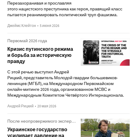
Перезахоранивая и прославляя
этого нацистского преступника как героя, правящий класс
пытается реанимировать политический труп фашизма.
Джеймс Клейтон
•
5 июня 2026
Первомай 2026 года
Кризис путинского режима
и борьба за историческую
правду
С этой речью выступил Андрей
Рицкий, представитель Молодой гвардии большевиков-
ленинцев (МГБЛ), на Международном Первомайском
онлайн-митинге 2026 года, организованном МСВС и
Международным Комитетом Четвёртого Интернационала.
Андрей Рицкий
•
20 мая 2026
После неопровержимого экспертного заключения
Украинское государство
усиливает давление на