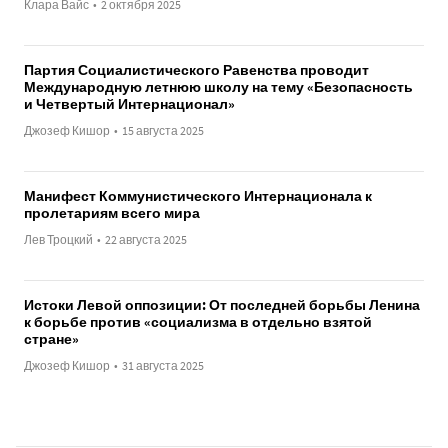
Клара Вайс
•
2 октября 2025
Партия Социалистического Равенства проводит
Международную летнюю школу на тему «Безопасность
и Четвертый Интернационал»
Джозеф Кишор
•
15 августа 2025
Манифест Коммунистического Интернационала к
пролетариям всего мира
Лев Троцкий
•
22 августа 2025
Истоки Левой оппозиции: От последней борьбы Ленина
к борьбе против «социализма в отдельно взятой
стране»
Джозеф Кишор
•
31 августа 2025