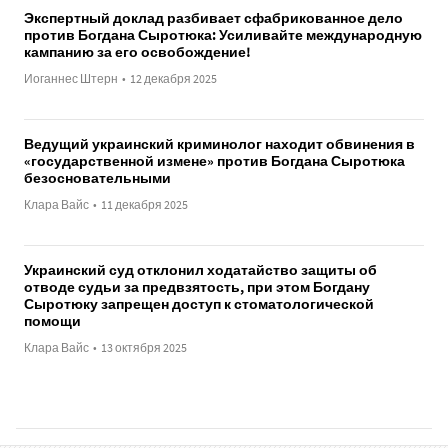
Экспертный доклад разбивает сфабрикованное дело
против Богдана Сыротюка: Усиливайте международную
кампанию за его освобождение!
Иоганнес Штерн
•
12 декабря 2025
Ведущий украинский криминолог находит обвинения в
«государственной измене» против Богдана Сыротюка
безосновательными
Клара Вайс
•
11 декабря 2025
Украинский суд отклонил ходатайство защиты об
отводе судьи за предвзятость, при этом Богдану
Сыротюку запрещен доступ к стоматологической
помощи
Клара Вайс
•
13 октября 2025