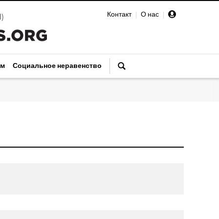
Контакт
|
О нас
|
И
)
зм
Социальное неравенство