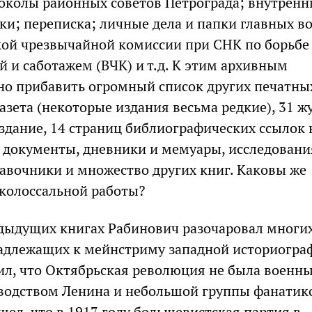
околы районных советов Петрограда; внутренн
ки; переписка; личные дела и папки главных в
кой чрезвычайной комиссии при СНК по борьбе 
 и саботажем (ВЧК) и т.д. К этим архивным
о прибавить огромный список других печатны
азета (некоторые издания весьма редкие), 31 ж
здание, 14 страниц библиографических ссылок 
документы, дневники и мемуары, исследовани
авочники и множество других книг. Каковы же
 колоссальной работы?
едыдущих книгах Рабинович разочаровал многи
адлежащих к мейнстриму западной историогра
вил, что Октябрьская революция не была военн
водством Ленина и небольшой группы фанатик
шел, что в 1917 году большевистская партия в