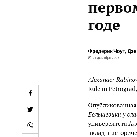
перво
годе
Фредерик Чоут
,
Дэв
21 декабря 2007
Alexander Rabino
Rule in Petrograd
Опубликованная 
Большевики у вл
университета Ал
вклад в историч