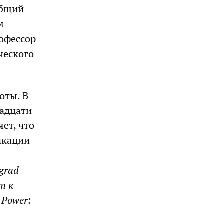
общий
м
офессор
ческого
оты. В
вадцати
ет, что
икации
ograd
т к
 Power: