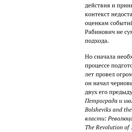
действия и прин
контекст недост
оценкам событий
Рабинович не су
подхода.
Но сначала необ
процессе подгот
лет провел огро
он начал чернов
двух его предыд
Петрограда и ию
Bolsheviks and the
власти: Революци
The Revolution of