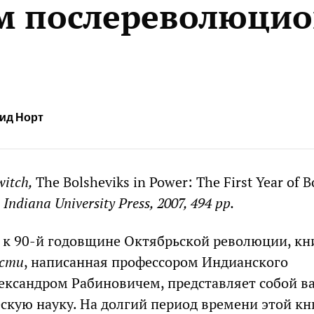
м послереволюци
ид Норт
witch,
The Bolsheviks in Power: The First Year of B
,
Indiana University Press, 2007, 494 pp.
к 90-й годовщине Октябрьской революции, кн
асти
, написанная профессором Индианского
ександром Рабиновичем, представляет собой 
ескую науку. На долгий период времени этой кн