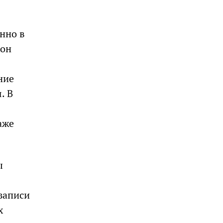
нно в
 он
ние
. В
аже
ы
записи
х