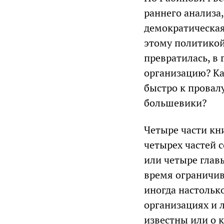
раннего анализа,
демократическая
этому политикой
превратилась, в 
организацию? Ка
быстро к провал
большевики?
Четыре части кн
четырех частей с
или четыре главы
время ограничив
иногда настолько
организациях и 
известны или о 