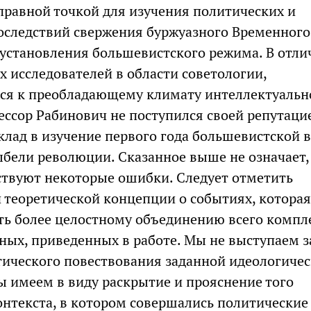
правной точкой для изучения политических и
следствий свержения буржуазного Временного
 установления большевистского режима. В отли
х исследователей в области советологии,
ся к преобладающему климату интеллектуальн
ессор Рабинович не поступился своей репутаци
клад в изучение первого года большевистской в
ыбели революции. Сказанное выше не означает, 
тствуют некоторые ошибки. Следует отметить
й теоретической концепции о событиях, которая
ть более целостному объединению всего компл
ных, приведенных в работе. Мы не выступаем з
ического повествования заданной идеологиче
мы имеем в виду раскрытие и прояснение того
онтекста, в котором совершались политические