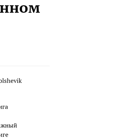
онном
olshevik
ига
важный
иге