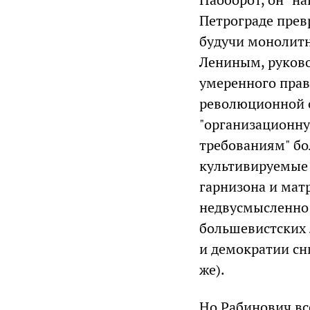
Петрограде прев
будучи монолит
Лениным, руково
умеренного прав
революционной ст
"организационну
требованиям" бо
культивируемые 
гарнизона и матр
недвусмысленно 
большевистских 
и демократии сн
же).
Но Рабинович все