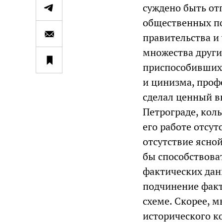
суждено быть от
общественных по
правительства и
множества други
приспособивших
и цинизма, проф
сделал ценный в
Петрограде, кол
его работе отсу
отсутствие ясно
бы способствова
фактических дан
подчинение факт
схеме. Скорее, 
исторического к