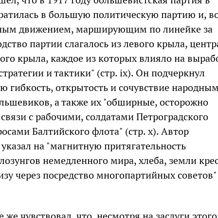
ратилась в большую политическую партию и, во
ным движением, марширующим по линейке за
дство партии слагалось из левого крыла, центр
ого крыла, каждое из которых влияло на выраб
ратегии и тактики" (стр. ix). Он подчеркнул
ю гибкость, открытость и сочувствие народны
льшевиков, а также их "обширные, осторожно
связи с рабочими, солдатами Петроградского
осами Балтийского флота" (стр. x). Автор
указал на "магнитную притягательность
лозунгов немедленного мира, хлеба, земли кре
изу через посредство многопартийных советов"
 же чувствовал, что, несмотря на заслуги этого