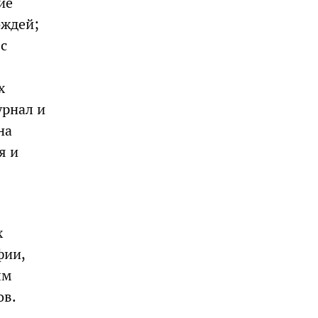
ие
ождей;
с
х
урнал и
на
я и
х
фии,
ым
ов.