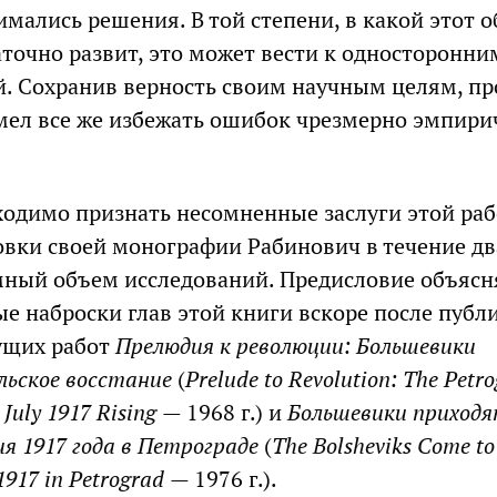
имались решения. В той степени, в какой этот 
аточно развит, это может вести к односторонни
. Сохранив верность своим научным целям, пр
мел все же избежать ошибок чрезмерно эмпири
ходимо признать несомненные заслуги этой раб
овки своей монографии Рабинович в течение д
мный объем исследований. Предисловие объясня
ые наброски глав этой книги вскоре после публ
ущих работ
Прелюдия к революции: Большевики
льское восстание
(
Prelude to Revolution: The Petr
 July 1917 Rising
— 1968 г.) и
Большевики приходя
я 1917 года в Петрограде
(
The Bolsheviks Come to
 1917 in Petrograd
— 1976 г.).