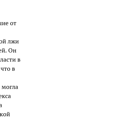
чие от
ой лжи
ей. Он
ласти в
что в
 могла
екса
а
ской