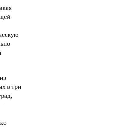
такая
ющей
ическую
льно
и
из
ых в три
град,
—
око