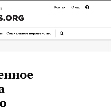
Контакт
|
О нас
|
И
)
зм
Социальное неравенство
Ценное
а
о