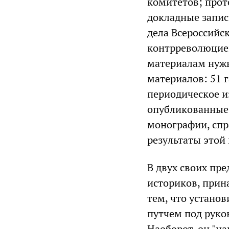
комитетов; прот
докладные запис
дела Всероссийс
контрреволюцией
материалам нужн
материалов: 51 г
периодическое и
опубликованные 
монографии, спр
результаты этой
В двух своих пр
историков, прин
тем, что устано
путчем под руко
Наоборот, он "на