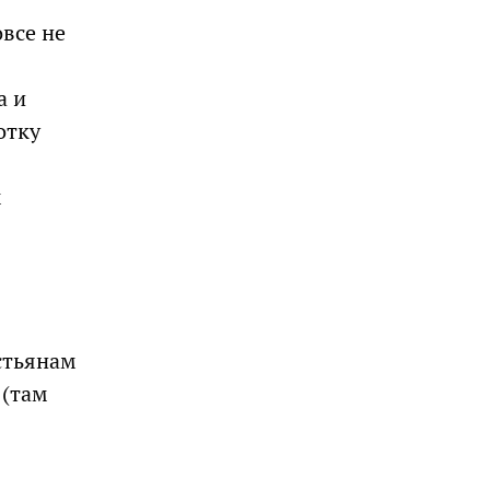
все не
а и
отку
м
стьянам
 (там