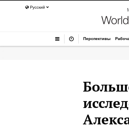
Русский
Перспективы
Рабоч
Больше
иссле
Алекс