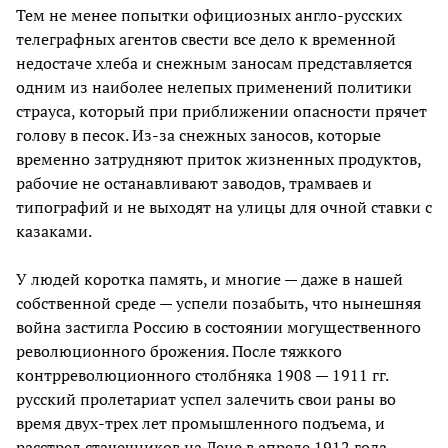
Тем не менее попытки официозных англо-русских
телеграфных агентов свести все дело к временной
недостаче хлеба и снежным заносам представляется
одним из наиболее нелепых применений политики
страуса, который при приближении опасности прячет
голову в песок. Из-за снежных заносов, которые
временно затрудняют приток жизненных продуктов,
рабочие не останавливают заводов, трамваев и
типографий и не выходят на улицы для очной ставки с
казаками.
У людей коротка память, и многие — даже в нашей
собственной среде — успели позабыть, что нынешняя
война застигла Россию в состоянии могущественного
революционного брожения. После тяжкого
контрреволюционного столбняка 1908 — 1911 гг.
русский пролетариат успел залечить свои раны во
время двух-трех лет промышленного подъема, и
расстрел стачечников на Лене в апреле 1912 года