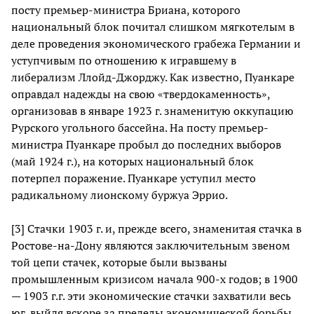
посту премьер-министра Бриана, которого
национальный блок почитал слишком мягкотелым в
деле проведения экономического грабежа Германии и
уступчивым по отношению к игравшему в
либерализм Ллойд-Джорджу. Как известно, Пуанкаре
оправдал надежды на свою «твердокаменность»,
организовав в январе 1923 г. знаменитую оккупацию
Рурского угольного бассейна. На посту премьер-
министра Пуанкаре пробыл до последних выборов
(май 1924 г.), на которых национальный блок
потерпел поражение. Пуанкаре уступил место
радикальному лионскому буржуа Эррио.
[3] Стачки 1903 г. и, прежде всего, знаменитая стачка в
Ростове-на-Дону являются заключительным звеном
той цепи стачек, которые были вызваны
промышленным кризисом начала 900-х годов; в 1900
— 1903 г.г. эти экономические стачки захватили весь
юг, выйдя вскоре за пределы экономической борьбы.