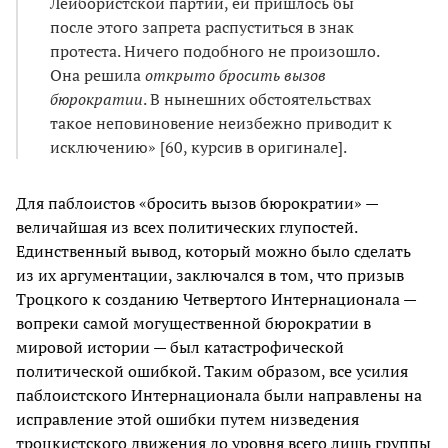
Лейбористской партии, ей пришлось бы
после этого запрета распуститься в знак
протеста. Ничего подобного не произошло.
Она решила
открыто бросить вызов
бюрократии
. В нынешних обстоятельствах
такое неповиновение неизбежно приводит к
исключению» [60, курсив в оригинале].
Для паблоистов «бросить вызов бюрократии» —
величайшая из всех политических глупостей.
Единственный вывод, который можно было сделать
из их аргументации, заключался в том, что призыв
Троцкого к созданию Четвертого Интернационала —
вопреки самой могущественной бюрократии в
мировой истории — был катастрофической
политической ошибкой. Таким образом, все усилия
паблоистского Интернационала были направлены на
исправление этой ошибки путем низведения
троцкистского движения до уровня всего лишь группы