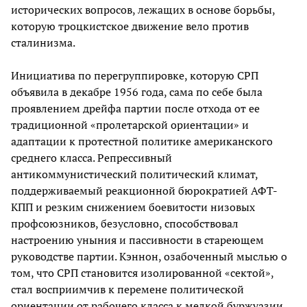
исторических вопросов, лежащих в основе борьбы,
которую троцкистское движение вело против
сталинизма.
Инициатива по перегруппировке, которую СРП
объявила в декабре 1956 года, сама по себе была
проявлением дрейфа партии после отхода от ее
традиционной «пролетарской ориентации» и
адаптации к протестной политике американского
среднего класса. Репрессивный
антикоммунистический политический климат,
поддерживаемый реакционной бюрократией АФТ-
КПП и резким снижением боевитости низовых
профсоюзников, безусловно, способствовал
настроению уныния и пассивности в стареющем
руководстве партии. Кэннон, озабоченный мыслью о
том, что СРП становится изолированной «сектой»,
стал восприимчив к перемене политической
ориентации от рабочего класса к мелкой буржуазии.