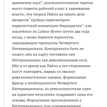
давлением масс”, коммунистические партии
могут повести рабочий класс к завоеванию
власти; эти теории Пабло на самом деле
являются “грубым пересмотром
марксистской концепции бюрократии”, как
заклеймил их
Labour Review
почти два года
назад, с ними борются марксисты,
защищающие принципы Четвертого
Интернационала. Компромисса быть не
может, ибо на карту поставлен сам
Интернационал как революционная сила.
Ибо в то время как Пабло и его сторонники
могут повторять, наряду со своими
ревизионистскими идеями, формальные
фразы о необходимости Четвертого
Интернационала, их ревизионистские идеи
на практике неуклонно подрывают сами его
основы. Формальное присоединение к
Интернационалу при одновременном