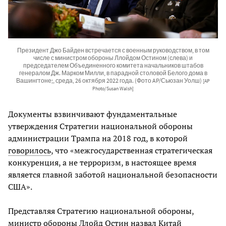
Президент Джо Байден встречается с военным руководством, в том
числе с министром обороны Ллойдом Остином (слева) и
председателем Объединенного комитета начальников штабов
генералом Дж. Марком Милли, в парадной столовой Белого дома в
Вашингтоне;, среда, 26 октября 2022 года. (Фото AP/Сьюзан Уолш)
[AP
Photo/Susan Walsh]
Документы взвинчивают фундаментальные
утверждения Стратегии национальной обороны
администрации Трампа на 2018 год, в которой
говорилось
, что «межгосударственная стратегическая
конкуренция, а не терроризм, в настоящее время
является главной заботой национальной безопасности
США».
Представляя Стратегию национальной обороны,
министр обороны Ллойд Остин
назвал
Китай