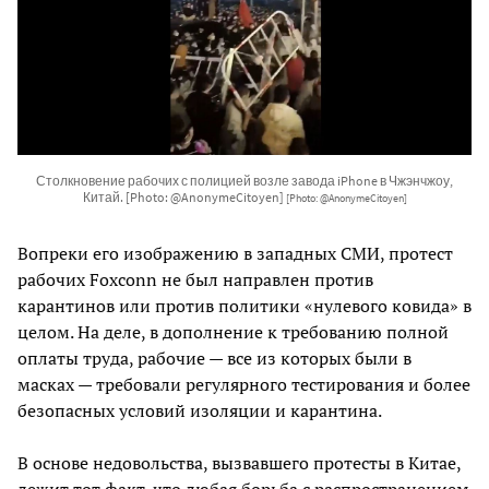
Столкновение рабочих с полицией возле завода iPhone в Чжэнчжоу,
Китай. [Photo: @AnonymeCitoyen]
[Photo: @AnonymeCitoyen]
Вопреки его изображению в западных СМИ, протест
рабочих Foxconn не был направлен против
карантинов или против политики «нулевого ковида» в
целом. На деле, в дополнение к требованию полной
оплаты труда, рабочие — все из которых были в
масках — требовали регулярного тестирования и более
безопасных условий изоляции и карантина.
В основе недовольства, вызвавшего протесты в Китае,