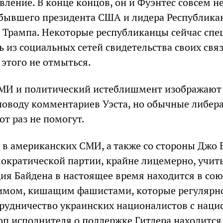
вление. В конце концов, он и Фуэнтес совсем н
бывшего президента США и лидера Республика
 Трампа. Некоторые республиканцы сейчас сп
 из социальных сетей свидетельства своих связ
 этого не отмыться.
МИ и политический истеблишмент изображают
поводу комментариев Уэста, но обычные либер
от раз не помогут.
 в американских СМИ, а также со стороны Джо 
ократической партии, крайне лицемерно, учит
ия Байдена в настоящее время находится в сою
имом, кишащим фашистами, которые регулярн
рудничество украинских националистов с наци
оп исполнителя о поддержке Гитлера находится