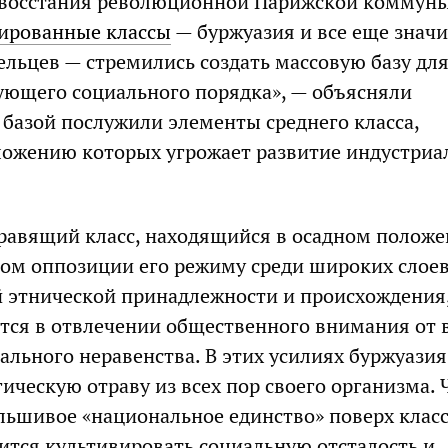
 восстания революционной Парижской коммуны
ированные классы
— буржуазия и все еще знач
ельцев — стремились создать массовую базу дл
ющего социального порядка», — объясняли
 базой послужили элементы среднего класса,
ожению которых угрожает развитие индустриа
авящий класс, находящийся в осадном положе
ом оппозиции его режиму среди широких слое
 этнической принадлежности и происхождения
тся в отвлечении общественного внимания от 
ального неравенства. В этих усилиях буржуазия
ическую отраву из всех пор своего организма.
льшивое «национальное единство» поверх класс
ится культивировать социальную отсталость и