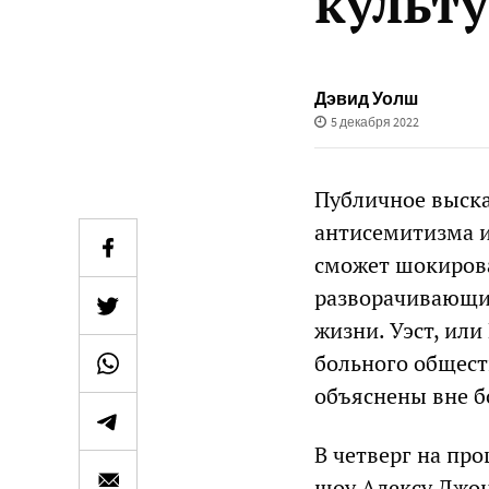
культ
Дэвид Уолш
5 декабря 2022
Публичное выска
антисемитизма и
сможет шокирова
разворачивающи
жизни. Уэст, ил
больного общест
объяснены вне б
В четверг на пр
шоу Алексу Джон