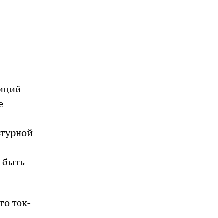
зиций
е
ьтурной
 быть
го ток-