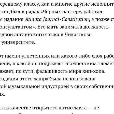
среднему классу, как и многие другие исполнит
отец был в рядах «Черных пантер», работал
м издания
Atlanta Journal-Constitution
, а позже с
онсультантом». Его мать занимала должность
дрой английского языка в Чикагском
 университете.
 от имени угнетенных или какого-либо слоя раб
тепени, в какой он подражает люмпенским элеме
ажает, по сути, фальшивость мира хип-хопа.
адация этого жанра была использована
ой музыкальной индустрией в своих собствен
х.
та в качестве открытого антисемита — не