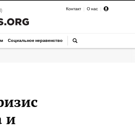
Контакт
|
О нас
|
И
)
зм
Социальное неравенство
ризис
 и