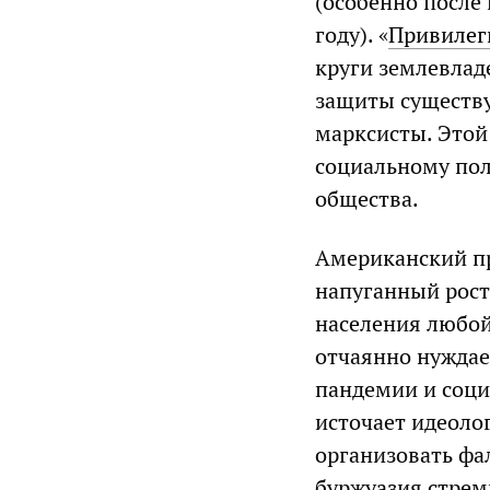
(особенно после
году). «
Привилег
круги землевлад
защиты существу
марксисты. Этой
социальному пол
общества.
Американский пр
напуганный рост
населения любой
отчаянно нуждае
пандемии и соци
источает идеолог
организовать фа
буржуазия стрем