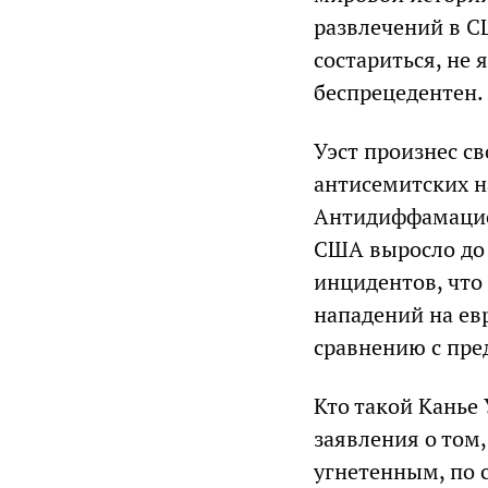
развлечений в СШ
состариться, не 
беспрецедентен.
Уэст произнес с
антисемитских н
Антидиффамацион
США выросло до 
инцидентов, что 
нападений на ев
сравнению с пр
Кто такой Канье 
заявления о том
угнетенным, по 