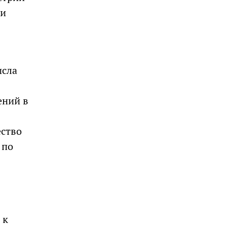
 и
исла
ений в
ество
 по
 к