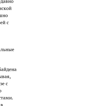
едавно
нской
ешно
ей с
альные
Байдена
ывая,
зе с
о
стами.
 в