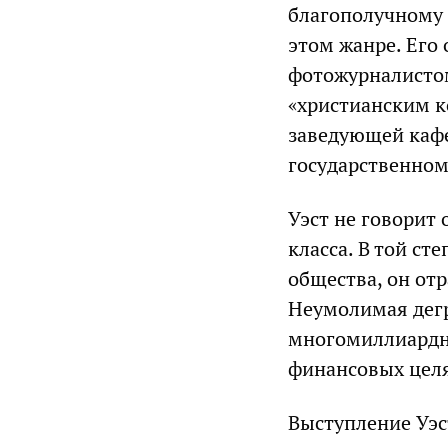
благополучному 
этом жанре. Его 
фотожурналисто
«христианским к
заведующей кафе
государственном
Уэст не говорит
класса. В той с
общества, он отр
Неумолимая дегр
многомиллиардн
финансовых целя
Выступление Уэс