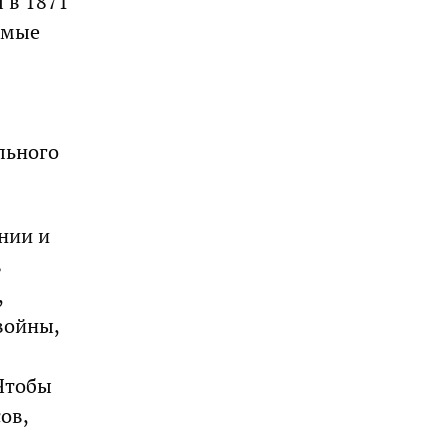
 в 1871
имые
я
льного
нии и
в
,
войны,
 Чтобы
ов,