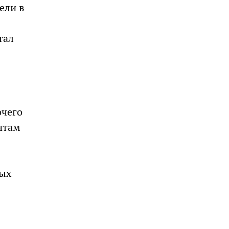
ели в
тал
очего
нтам
ных