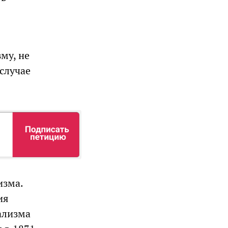
му, не
случае
изма.
ия
иализма