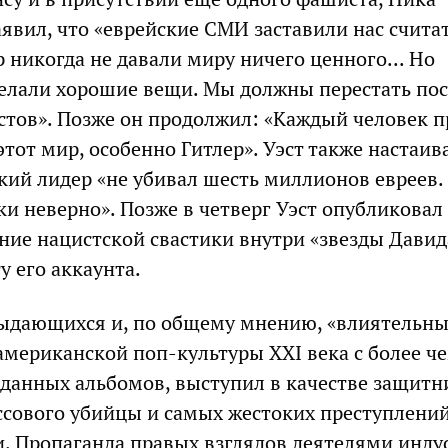
аявил, что «еврейские СМИ заставили нас считат
 никогда не давали миру ничего ценного... Но
делали хорошие вещи. Мы должны перестать по
стов». Позже он продолжил: «Каждый человек 
этот мир, особенно Гитлер». Уэст также настаив
ский лидер «не убивал шесть миллионов евреев.
и неверно». Позже в четверг Уэст опубликовал
ние нацистской свастики внутри «звезды Давид
у его аккаунта.
ыдающихся и, по общему мнению, «влиятельны
американской поп-культуры XXI века с более ч
анных альбомов, выступил в качестве защитн
сового убийцы и самых жестоких преступлений
. Пропаганда правых взглядов деятелями инду