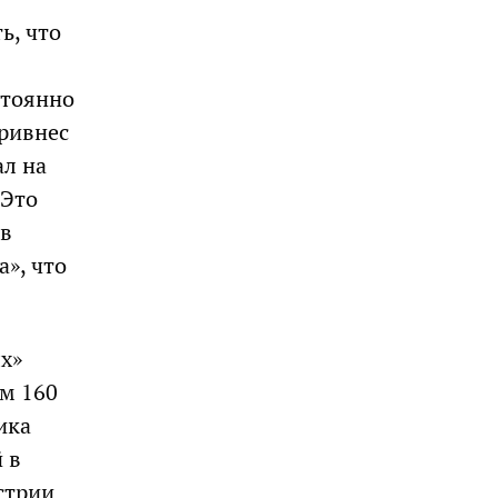
ь, что
стоянно
привнес
ал на
 Это
 в
а», что
х»
ем 160
ика
 в
стрии