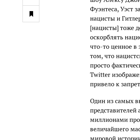
Фуэнтеса, Уэст з
нацисты и Гитлер
[нацисты] тоже 
оскорблять наци
что-то ценное в 
том, что нацист
просто фактическ
Twitter изображе
привело к запрет
Один из самых в
представителей 
миллионами прод
величайшего мас
мировой истории