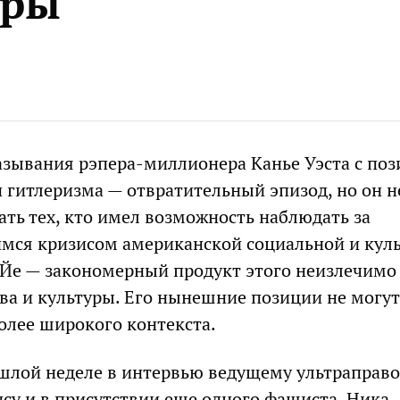
уры
зывания рэпера-миллионера Канье Уэста с по
 гитлеризма — отвратительный эпизод, но он н
ть тех, кто имел возможность наблюдать за
мся кризисом американской социальной и кул
и Йе — закономерный продукт этого неизлечимо
ва и культуры. Его нынешние позиции не могут
олее широкого контекста.
ошлой неделе в интервью ведущему ультраправо
су и в присутствии еще одного фашиста, Ника