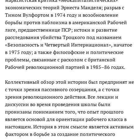
марксистская критика «неокапиталистических»
экономических теорий Эрнеста Манделя; разрыв с
Тимом Вулфортом в 1974 году и возобновление
борьбы против паблоизма в американской Рабочей
лиге, предшественнице ПСР; истоки и развитие
расследования убийства Троцкого под названием
«Безопасность и Четвертый Интернационал», начатое
в 1975 году; а также философские и политические
проблемы, связанные с расколом с британской
Рабочей революционной партией в 1985–86 годах.
Коллективный обзор этой истории был предпринят не
с точки зрения пассивного созерцания, а с точки
зрения революционного действия. Все лекции и
дискуссии во время проведения школы были
пронизаны пониманием того, что опыт прошлого
является основой для ориентации рабочего класса в
настоящем. История в этом смысле является активным
фактором в борьбе за создание политического