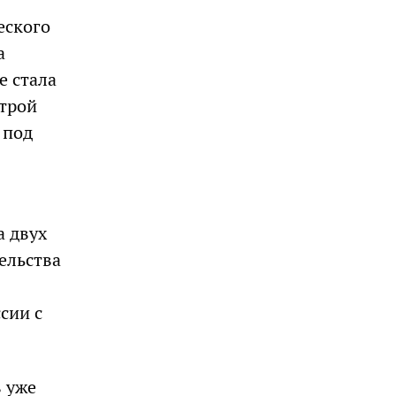
еского
а
е стала
строй
 под
а двух
ельства
сии с
 уже