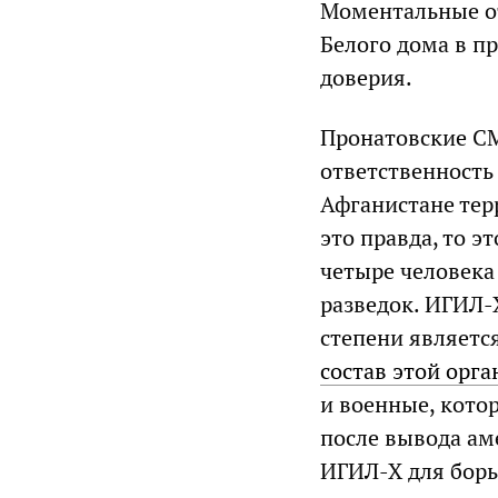
Моментальные от
Белого дома в п
доверия.
Пронатовские СМ
ответственность
Афганистане тер
это правда, то э
четыре человека
разведок. ИГИЛ-
степени являет
состав этой орг
и военные, кото
после вывода ам
ИГИЛ-Х для борь