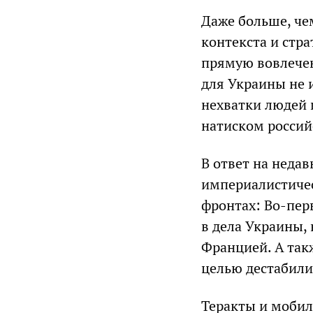
Даже больше, че
контекста и стр
прямую вовлечен
для Украины не и
нехватки людей 
натиском россий
В ответ на неда
империалистичес
фронтах: Во-пер
в дела Украины,
Францией. А так
целью дестабили
Теракты и мобил