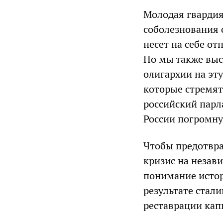
Молодая гвардия
соболезнования 
несет на себе о
Но мы также выс
олигархии на эт
которые стремят
российский парл
России погромн
Чтобы предотвра
кризис на незав
понимание истор
результате стал
реставрации кап