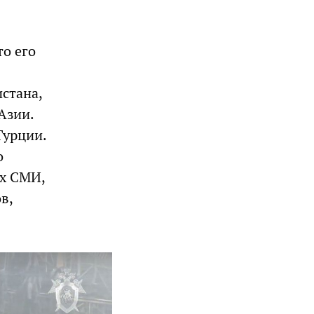
то его
стана,
Азии.
Турции.
о
их СМИ,
в,