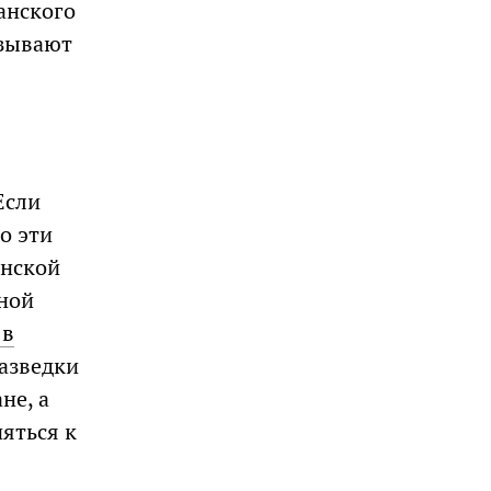
анского
ызывают
Если
о эти
инской
ьной
 в
азведки
не, а
яться к