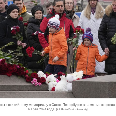
ты к стихийному мемориалу в Санкт-Петербурге в память о жертвах т
марта 2024 года.
[AP Photo/Dmitri Lovetsky]