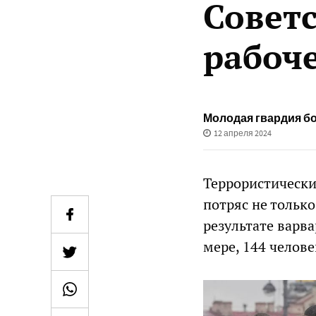
Советс
рабоче
Молодая гвардия б
12 апреля 2024
Террористически
потряс не только
результате варв
мере, 144 челове