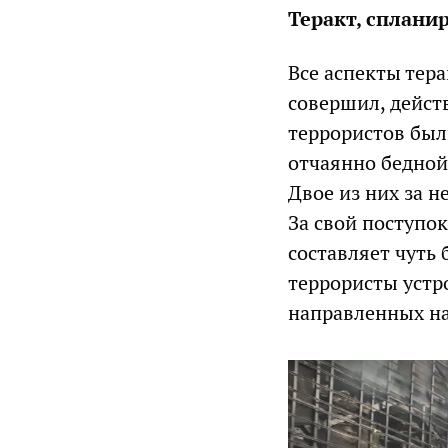
Теракт, сплани
Все аспекты тера
совершил, дейст
террористов бы
отчаянно бедной
Двое из них за н
За свой поступо
составляет чуть
террористы устр
направленных на