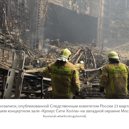
деозаписи, опубликованной Следственным комитетом России 23 марта
шем концертном зале «Крокус Сити Холла» на западной окраине Мос
Russlands etterforskingskomité]