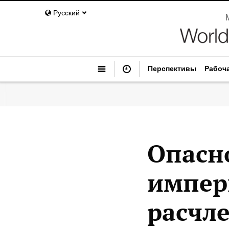
Русский
Перспективы
Рабоч
Опасн
импер
расчл