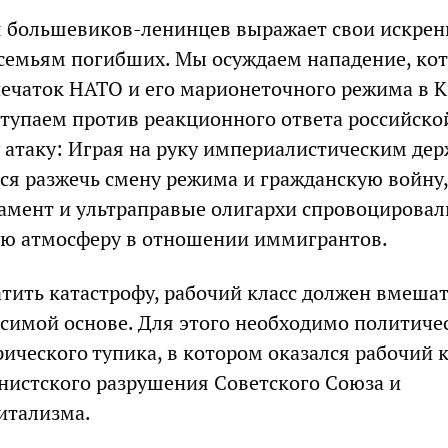
 большевиков-ленинцев выражает свои искрен
семьям погибших. Мы осуждаем нападение, ко
тпечаток НАТО и его марионеточного режима в К
тупаем против реакционного ответа российско
у атаку: Играя на руку империалистическим де
ся разжечь смену режима и гражданскую войну,
амент и ультраправые олигархи спровоцировал
ую атмосферу в отношении иммигрантов.
тить катастрофу, рабочий класс должен вмешат
исимой основе. Для этого необходимо политиче
ического тупика, в котором оказался рабочий к
инистского разрушения Советского Союза и
итализма.