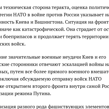
м техническая сторона теракта, оценка политич
атегии НАТО в войне против России указывает н
ность Киева и Вашингтона. Ситуация на фронт
наче как катастрофической. Она страдает от о
и боеприпасов и продолжает терять территории
ских войск.
вние значительные военные неудачи Киев и его
кие сторонники отвечают эскалацией войны н
вых, путем все более прямого военного вмешат
 включая обсуждаемую отправку войск НАТО
же открытием второго фронта внутри самой Рос
зации режима Путина.
изация разного рода фашиствующих элементов