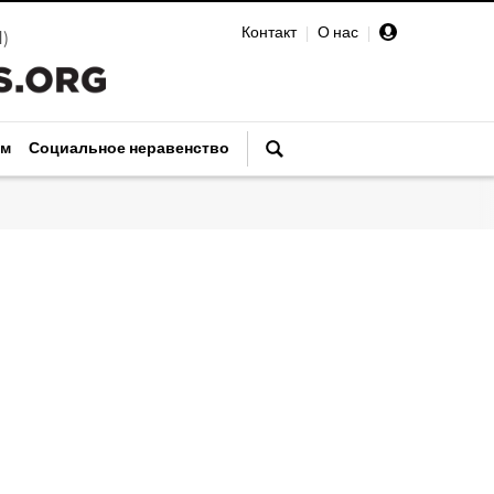
Контакт
|
О нас
|
И
)
зм
Социальное неравенство