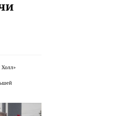
ачи
 Холл»
ньшей