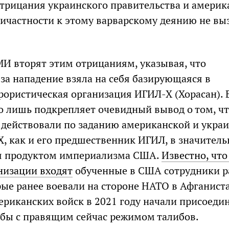
рицания украинского правительства и америк
ричастности к этому варварскому деянию не в
И вторят этим отрицаниям, указывая, что
 за нападение взяла на себя базирующаяся в
рористическая организация ИГИЛ-Х (Хорасан). 
то лишь подкрепляет очевидный вывод о том, чт
 действовали по заданию американской и укра
Х, как и его предшественник ИГИЛ, в значител
ся продуктом империализма США.
Известно, что
анизации входят
обученные в США сотрудники р
рые ранее воевали на стороне НАТО в Афганиста
ериканских войск в 2021 году начали присоедин
бы с правящим сейчас режимом талибов.