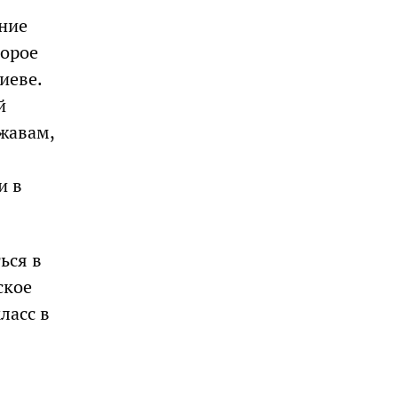
ние
торое
иеве.
й
ржавам,
и в
ься в
ское
ласс в