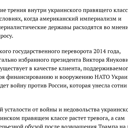
е трения внутри украинского правящего класс
условиях, когда американский империализм и
ериалистические державы расходятся во мнени
росу.
кого государственного переворота 2014 года,
гально избранного президента Виктора Янукови
, существует в качестве клиента, поддерживаем
аря финансированию и вооружению НАТО Украи
едет войну против России, которая унесла сотни
й усталости от войны и недовольства украинск
инском правящем классе растет тревога, а сам
серьезной обузой после возвращения Трампа на 