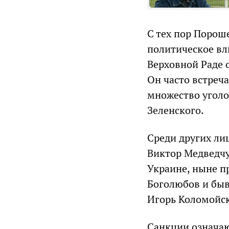
С тех пор Порош
политическое вли
Верховной Раде 
Он часто встреч
множество угол
Зеленского.
Среди других ли
Виктор Медведч
Украине, ныне п
Боголюбов и быв
Игорь Коломойс
Санкции означаю