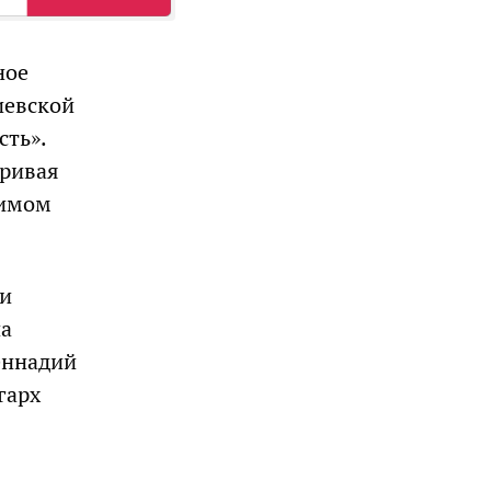
ное
иевской
сть».
аривая
жимом
ли
на
еннадий
гарх