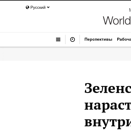
Русский
Перспективы
Рабоч
Зеленс
нарас
внутр