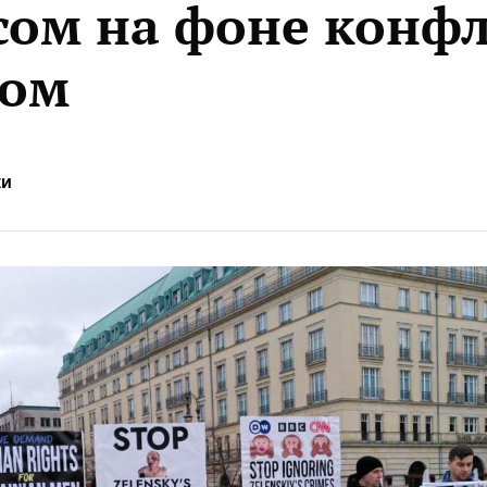
сом на фоне конфл
ом
ки