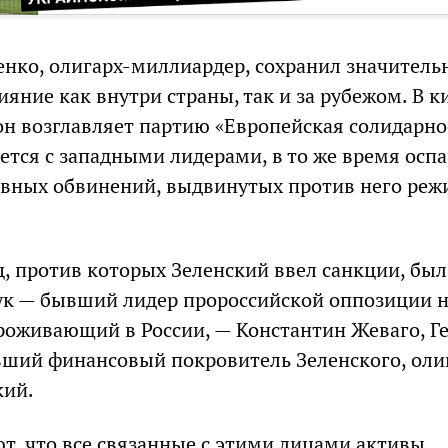
енко, олигарх-миллиардер, сохранил значитель
яние как внутри страны, так и за рубежом. В к
он возглавляет партию «Европейская солидарно
ается с западными лидерами, в то же время осп
овных обвинений, выдвинутых против него ре
ц, против которых Зеленский ввел санкции, бы
ук — бывший лидер пророссийской оппозиции 
роживающий в России, — Константин Жеваго, Г
ший финансовый покровитель Зеленского, оли
кий.
т, что все связанные с этими лицами активы