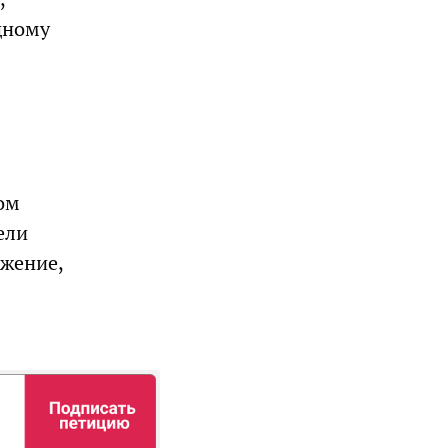
дному
ом
ели
ажение,