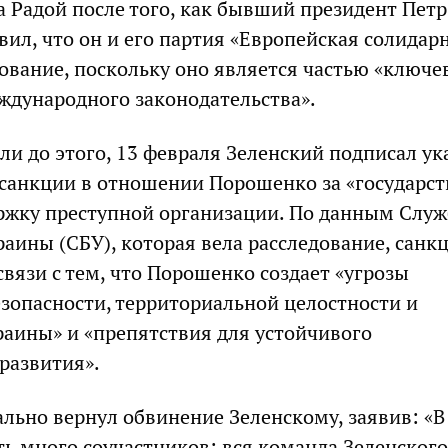
а Радой после того, как бывший президент Петр
ил, что он и его партия «Европейская солидар
сование, поскольку оно является частью «ключе
ждународного законодательства».
ели до этого, 13 февраля Зеленский подписал ука
санкции в отношении Порошенко за «государс
ржку преступной организации. По данным Слу
раины (СБУ), которая вела расследование, санк
вязи с тем, что Порошенко создает «угрозы
зопасности, территориальной целостности и
раины» и «препятствия для устойчивого
развития».
льно вернул обвинение Зеленскому, заявив: «В
ть много соучастников: вся команда Зеленского