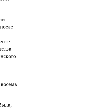
ли
 после
енте
тства
енского
 восемь
была,