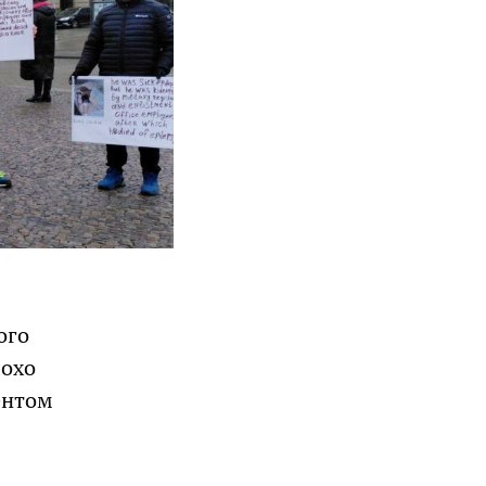
ого
лохо
ентом