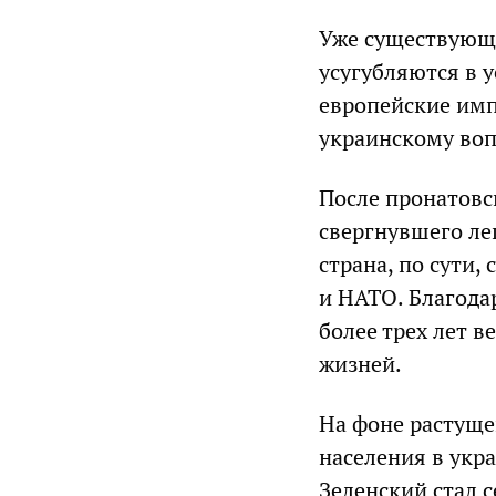
Уже существующи
усугубляются в 
европейские имп
украинскому воп
После пронатовс
свергнувшего ле
страна, по сути
и НАТО. Благод
более трех лет в
жизней.
На фоне растуще
населения в укра
Зеленский стал 