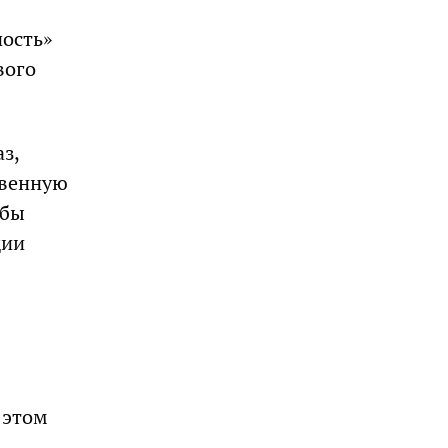
ность»
вого
з,
твенную
жбы
ции
 этом
,