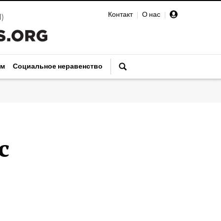
Контакт
|
О нас
|
И
)
зм
Социальное неравенство
с