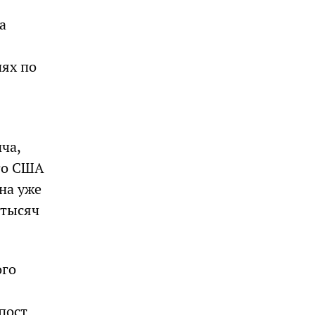
а
ях по
ча,
ого США
на уже
 тысяч
ого
пост