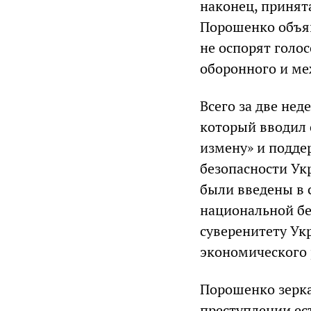
наконец, принят
Порошенко объяв
не оспорят голо
оборонного и ме
Всего за две нед
который вводил 
измену» и подде
безопасности Ук
были введены в с
национальной бе
суверенитету Ук
экономического 
Порошенко зерка
преступлении ес