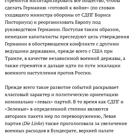
стремится милитаризировать все общество, чтобы
сделать Германию «готовой к войне» (по словам
уходящего министра обороны от СДПГ Бориса
Писториуса) и реорганизовать Европу под
руководством Германии. Поступая таким образом,
немецкие капиталисты преследуют цель утверждения
Германии в обостряющемся конфликте с другими
ведущими державами, прежде всего с США при
Трампе, в качестве независимой военной державы, а
также стремятся и дальше идти по пути эскалации
военного наступления против России.
Прежде всего такое развитие событий раскрывает
классовый характер и политическую ориентацию
номинально «левых» партий. В то время как СДПГ и
«Зеленые» в определенной степени являются
авторами пакета мер по перевооружению, Левая
партия (
Die
Linke
) также проголосовала за увеличение
военных расходов в Бундесрате, верхней палате