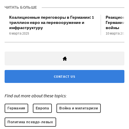
ЧИТАТЬ БОЛЬШЕ
Коалиционные переговоры в Германии: 1
Реакционна
триллион евро на перевооружение и
Германии в
инфраструктуру
войны
6 марта 2025
10 марта 2025
CONTACT US
Find out more about these topics:
Германия
Европа
Война и милитаризм
Политика псевдо-левых