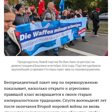
Председатель Левой партии Ян Ван Акен (в центре) на
демонстрации в Берлине в октябре 2024 года. Партия одобрила
крупнейший со времен Гитлера пакет мер по перевооружению.
Беспрецедентный пакет мер по перевооружению
показывает, насколько открыто и агрессивно
правящий класс возвращается к своим старым
империалистским традициям. Спустя восемьдесят лет
после окончания Второй мировой войны он вновь