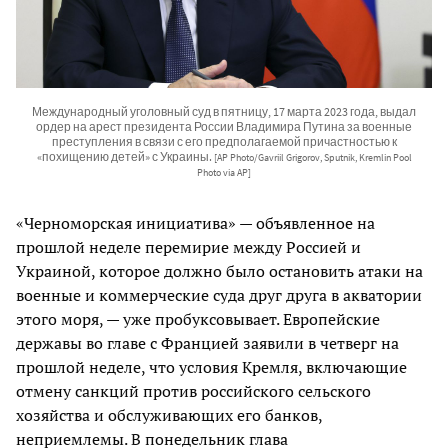
Международный уголовный суд в пятницу, 17 марта 2023 года, выдал
ордер на арест президента России Владимира Путина за военные
преступления в связи с его предполагаемой причастностью к
«похищению детей» с Украины.
[AP Photo/Gavriil Grigorov, Sputnik, Kremlin Pool
Photo via AP]
«Черноморская инициатива» — объявленное на
прошлой неделе перемирие между Россией и
Украиной, которое должно было остановить атаки на
военные и коммерческие суда друг друга в акватории
этого моря, — уже пробуксовывает. Европейские
державы во главе с Францией заявили в четверг на
прошлой неделе, что условия Кремля, включающие
отмену санкций против российского сельского
хозяйства и обслуживающих его банков,
неприемлемы. В понедельник глава