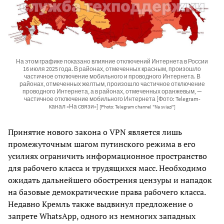
На этом графике показано влияние отключений Интернета в России
16 июля 2025 года. В районах, отмеченных красным, произошло
частичное отключение мобильного и проводного Интернета. В
районах, отмеченных желтым, произошло частичное отключение
проводного Интернета, а в районах, отмеченных оранжевым, —
частичное отключение мобильного Интернета [Фото: Telegram-
канал «На связи»]
[Photo: Telegram channel "Na sviazi"]
Принятие нового закона о VPN является лишь
промежуточным шагом путинского режима в его
усилиях ограничить информационное пространство
для рабочего класса и трудящихся масс. Необходимо
ожидать дальнейшего обострения цензуры и нападок
на базовые демократические права рабочего класса.
Недавно Кремль также выдвинул предложение о
запрете WhatsApp, одного из немногих западных