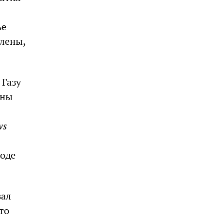
ье
влены,
 Газу
оны
ws
роде
зал
то