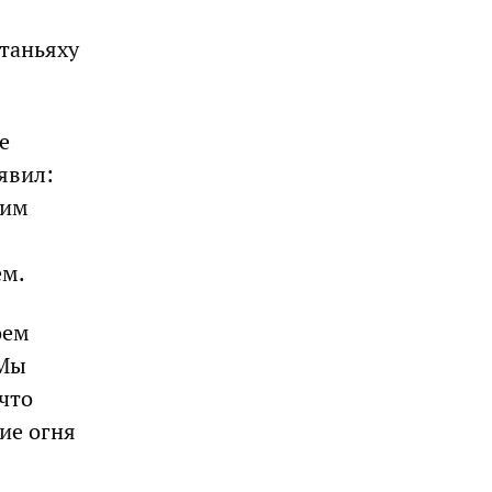
таньяху
е
явил:
тим
ем.
оем
«Мы
что
ие огня