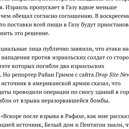
я. Израиль пропускает в Газу вдвое меньше
 чем обещал согласно соглашению. В воскресен
то поставки всей пищи в Газу будут приостано
нить это решение.
циальные лица публично заявили, что атаки на
 нападения против израильских солдат со стор
тате которых погибли два израильских
 Но репортер Райан Гримм с сайта
Drop
Site
Ne
 источник в американской армии сказал, что
даты проводили операции по сносу зданий в го
гибли от взрыва неразорвавшейся бомбы.
«Вскоре после взрыва в Рафахе, как мне расска
ацией источник, Белый дом и Пентагон знали, ч