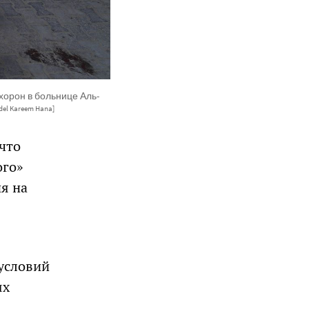
орон в больнице Аль-
del Kareem Hana]
 что
ого»
я на
условий
ях