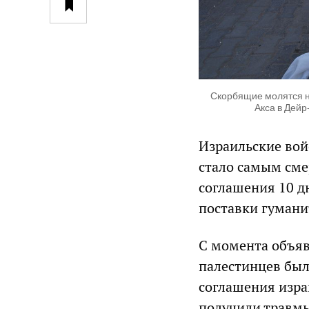
Скорбящие молятся н
Акса в Дейр
Израильские войс
стало самым см
соглашения 10 д
поставки гуман
С момента объяв
палестинцев был
соглашения изра
получили травмы