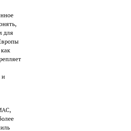
енное
онять,
м для
 Европы
 как
крепляет
 и
МАС,
более
аиль