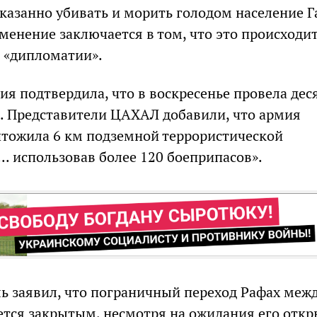
казанно убивать и морить голодом население Г
менение заключается в том, что это происходи
 «дипломатии».
ия подтвердила, что в воскресенье провела дес
зе. Представители ЦАХАЛ добавили, что армия
чтожила 6 км подземной террористической
.. использовав более 120 боеприпасов».
ль заявил, что пограничный переход Рафах межд
ется закрытым, несмотря на ожидания его отк