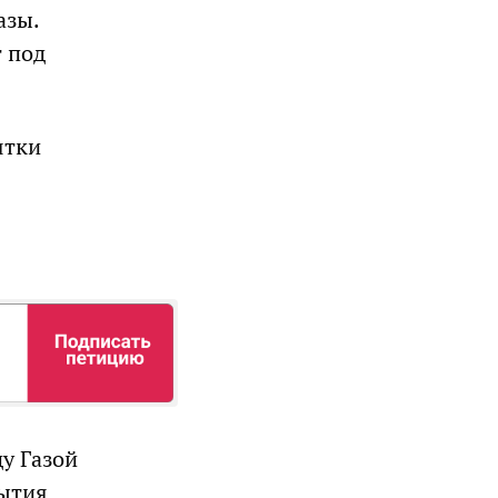
азы.
т под
ятки
у Газой
рытия