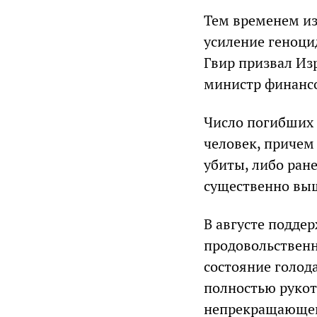
Тем временем из
усиление геноци
Гвир призвал Изр
министр финансо
Число погибших з
человек, причем
убиты, либо ран
существенно вы
В августе подде
продовольственн
состояние голода
полностью рукот
непрекращающего