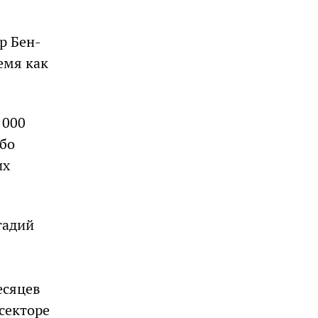
р Бен-
емя как
 000
ибо
их
тадий
я
есяцев
секторе