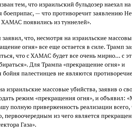
зван тем, что израильский бульдозер наехал на
 боеприпас, — что противоречит заявлению Не
ы ХАМАС появились из туннелей».
 заявил, что, несмотря на израильские массовы
ащение огня» все еще остается в силе. Трамп за
ься, что с ХАМАС будет все очень мирно... с э
збираться». Для Трампа «прекращение огня» и
 бойня палестинцев не являются противоречи
а израильские массовые убийства, заявив о св
дать режим «прекращения огня», и объявил: 
шу полную приверженность реализации всего, 
о, первоочередным из чего является прекращен
сектора Газа».