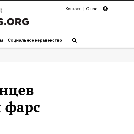
Контакт
|
О нас
|
И
)
зм
Социальное неравенство
инцев
я фарс