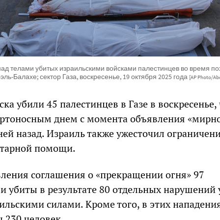
ад телами убитых израильскими войсками палестинцев во время пох
-эль-Балахе; сектор Газа, воскресенье, 19 октября 2025 года
[AP Photo/Ab
ка убили 45 палестинцев в Газе в воскресенье,
ертоносным днем с момента объявления «мирн
ней назад. Израиль также ужесточил ограничени
итарной помощи.
ления соглашения о «прекращении огня» 97
и убиты в результате 80 отдельных нарушений 
ильскими силами. Кроме того, в этих нападени
 230 человек.