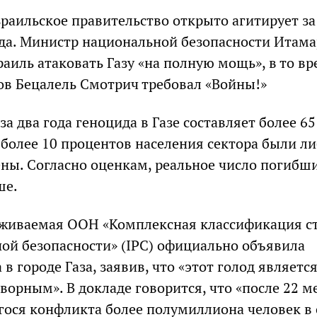
раильское правительство открыто агитирует за
да. Министр национальной безопасности Итама
аиль атаковать Газу «на полную мощь», в то вр
в Бецалель Смотрич требовал «Войны!»
а два года геноцида в Газе составляет более 65
 более 10 процентов населения сектора были л
ены. Согласно оценкам, реальное число погибш
ше.
рживаемая ООН «Комплексная классификация с
ой безопасности» (IPC) официально объявила
 в городе Газа, заявив, что «этот голод являетс
ворным». В докладе говорится, что «после 22 м
ся конфликта более полумиллиона человек в 