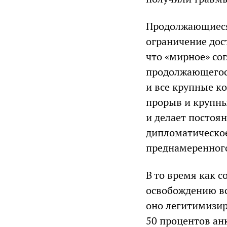
Продолжающиеся
ограничение дос
что «мирное» со
продолжающегося
и все крупные к
прорыв и крупный
и делает постоя
дипломатическое
преднамеренного
В то время как 
освобождению в
оно легитимизи
50 процентов анк