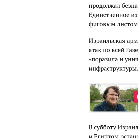
продолжал безна
Единственное из
фиговым листом
Израильская арм
атак по всей Га
«поразила и уни
инфраструктуры.
В субботу Израи
и Египтом остан