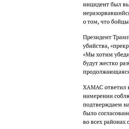
инцидент был вы
неразорвавшийся
о том, что бойц
Президент Трамп
убийства, «прекр
«Мы хотим убедит
будут жестко ра
продолжающаяся
ХАМАС ответил н
намерении соблю
подтверждаем на
было согласован
во всех районах 