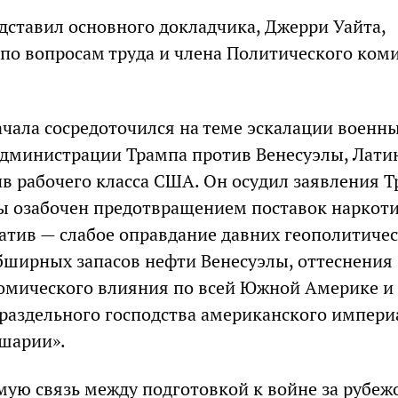
дставил основного докладчика, Джерри Уайта,
по вопросам труда и члена Политического ком
ачала сосредоточился на теме эскалации военн
дминистрации Трампа против Венесуэлы, Лати
в рабочего класса США. Он осудил заявления Т
бы озабочен предотвращением поставок наркоти
атив — слабое оправдание давних геополитиче
обширных запасов нефти Венесуэлы, оттеснения
омического влияния по всей Южной Америке и
раздельного господства американского импер
шарии».
мую связь между подготовкой к войне за рубеж