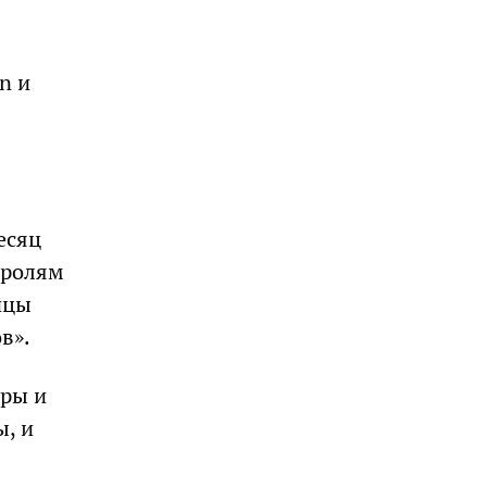
n и
есяц
оролям
ицы
в».
уры и
ы, и