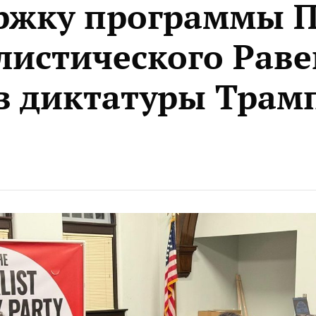
ржку программы 
листического Раве
в диктатуры Трам