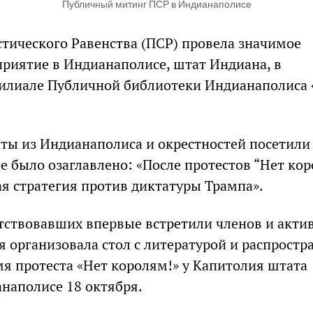
Публичный митинг ПСР в Индианаполисе
тического Равенства (ПСР) провела значимое
риятие в Индианаполисе, штат Индиана, в
илиале Публичной библиотеки Индианаполиса 
нты из Индианаполиса и окрестностей посетили
е было озаглавлено: «После протестов “Нет кор
я стратегия против диктатуры Трампа».
тствовавших впервые встретили членов и акти
я организовала стол с литературой и распростр
мя протеста «Нет королям!» у Капитолия штата
наполисе 18 октября.