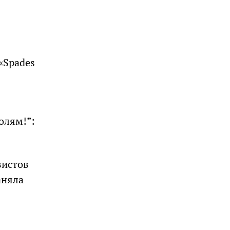
«Spades
олям!”:
вистов
аняла