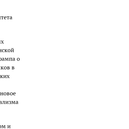
итета
ых
нской
рампа о
ков в
ских
 новое
иализма
ом и