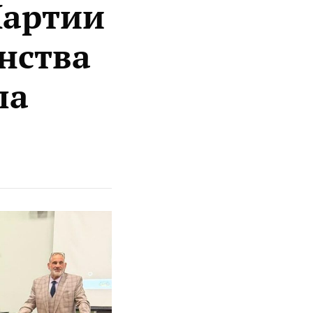
Партии
нства
па