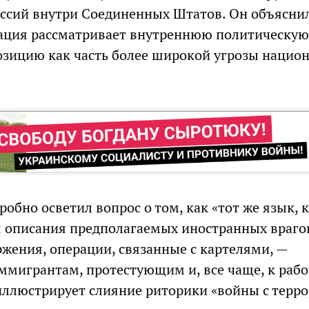
ссий внутри Соединенных Штатов. Он объяснил
ация рассматривает внутреннюю политическую
зицию как часть более широкой угрозы нацио
робно осветил вопрос о том, как «тот же язык,
я описания предполагаемых иностранных враго
ржения, операции, связанные с картелями, —
ммигрантам, протестующим и, все чаще, к раб
 иллюстрирует слияние риторики «войны с терро