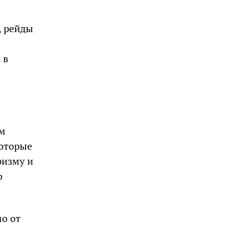
, рейды
 в
ем
которые
ризму и
о
мо от