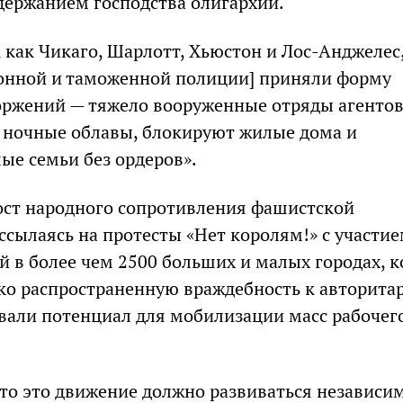
ержанием господства олигархии.
, как Чикаго, Шарлотт, Хьюстон и Лос-Анджелес
онной и таможенной полиции] приняли форму
ржений — тяжело вооруженные отряды агентов
 ночные облавы, блокируют жилые дома и
ые семьи без ордеров».
рост народного сопротивления фашистской
ссылаясь на протесты «Нет королям!» с участи
 в более чем 2500 больших и малых городах, 
о распространенную враждебность к авторита
али потенциал для мобилизации масс рабочег
что это движение должно развиваться независи