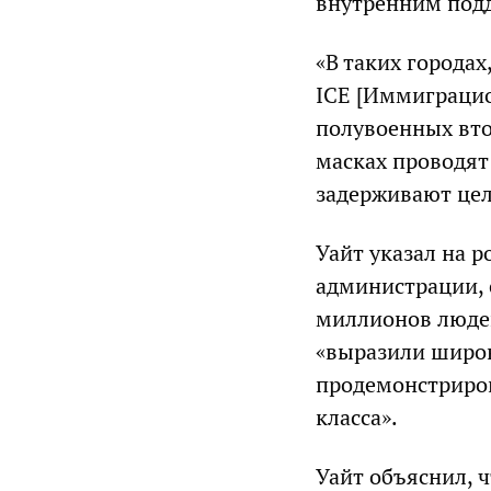
внутренним подд
«В таких городах
ICE [Иммиграци
полувоенных вто
масках проводят
задерживают цел
Уайт указал на 
администрации, 
миллионов людей
«выразили широк
продемонстриров
класса».
Уайт объяснил, 