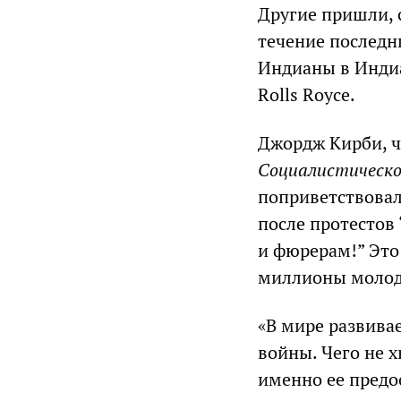
Другие пришли, 
течение последни
Индианы в Индиа
Rolls Royce.
Джордж Кирби, ч
Социалистическо
поприветствовал
после протестов
и фюрерам!” Это
миллионы молоды
«В мире развива
войны. Чего не х
именно ее предо