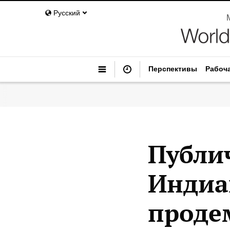
Русский
Перспективы
Рабоч
Публи
Индиа
проде