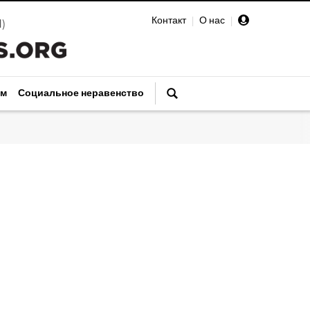
Контакт
|
О нас
|
И
)
зм
Социальное неравенство