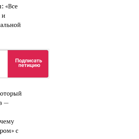
: «Все
 и
нальной
 который
в —
очему
ром» с